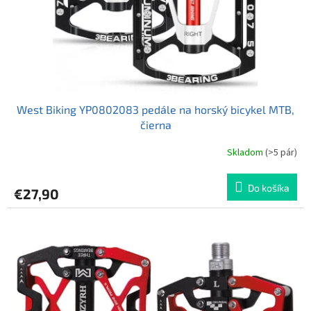
West Biking YP0802083 pedále na horský bicykel MTB,
čierna
Skladom
(>5 pár)
Do košíka
€27,90