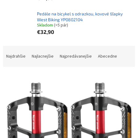
Pedále na bicykel s odrazkou, kovové šľapky
West Biking YP0802104
Skladom
(>5 pár)
€32,90
R
a
Najdrahšie
Najlacnejšie
Najpredávanejšie
Abecedne
d
e
V
n
ý
i
p
e
i
p
s
r
p
o
r
d
o
u
d
k
u
t