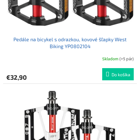
k
o
t
v
o
v
Pedále na bicykel s odrazkou, kovové šľapky West
Biking YP0802104
Skladom
(>5 pár)
Priemerné
hodnotenie
produktu
Do košíka
€32,90
je
5,0
z
5
hviezdičiek.