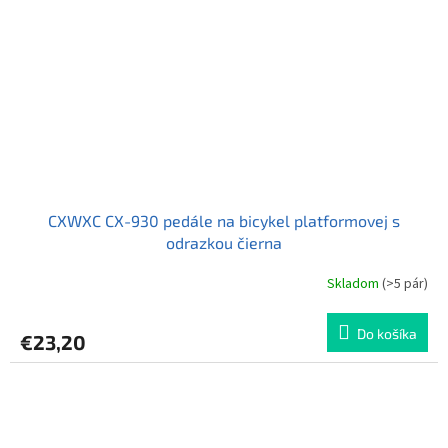
CXWXC CX-930 pedále na bicykel platformovej s
odrazkou čierna
Skladom
(>5 pár)
Do košíka
€23,20