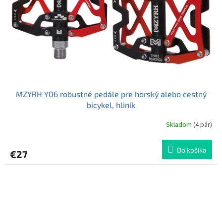
MZYRH Y06 robustné pedále pre horský alebo cestný
bicykel, hliník
Skladom
(4 pár)
Priemerné
hodnotenie
produktu
Do košíka
€27
je
5,0
z
5
hviezdičiek.