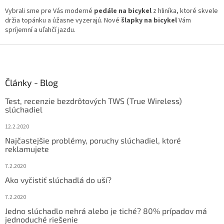
v
l
Vybrali sme pre Vás moderné
pedále na bicykel
z hliníka, ktoré skvele
á
držia topánku a úžasne vyzerajú. Nové
šlapky na bicykel
Vám
d
spríjemní a uľahčí jazdu.
a
c
Z
i
á
e
p
p
ä
Články - Blog
r
t
v
Test, recenzie bezdrôtových TWS (True Wireless)
i
k
slúchadiel
y
e
v
12.2.2020
ý
Najčastejšie problémy, poruchy slúchadiel, ktoré
p
reklamujete
i
s
7.2.2020
u
Ako vyčistiť slúchadlá do uší?
7.2.2020
Jedno slúchadlo nehrá alebo je tiché? 80% prípadov má
jednoduché riešenie