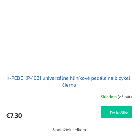
K-PEDC KP-1021 univerzálne hliníkové pedále na bicykel,
čierna
Skladom
(>5 pár)
Do košíka
€7,30
5
položiek celkom
O