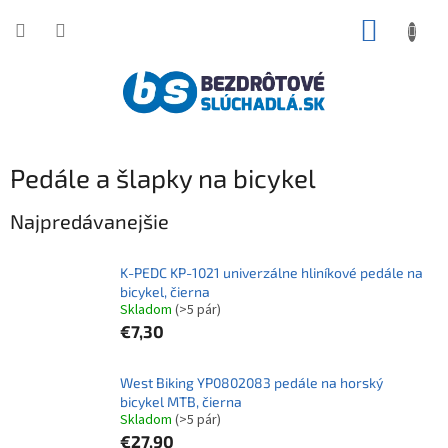
Prejsť
NÁKUP
na
obsah
KOŠÍK
Pedále a šlapky na bicykel
Najpredávanejšie
K-PEDC KP-1021 univerzálne hliníkové pedále na
bicykel, čierna
Skladom
(>5 pár)
€7,30
West Biking YP0802083 pedále na horský
bicykel MTB, čierna
Skladom
(>5 pár)
€27,90