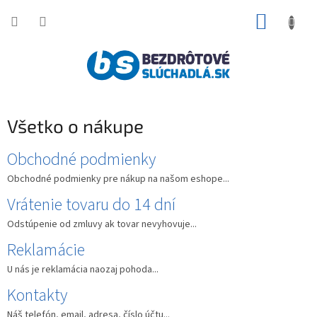
Prejsť
NÁKUP
na
obsah
KOŠÍK
Všetko o nákupe
V
Obchodné podmienky
ý
Obchodné podmienky pre nákup na našom eshope...
p
Vrátenie tovaru do 14 dní
i
s
Odstúpenie od zmluvy ak tovar nevyhovuje...
č
Reklamácie
l
á
U nás je reklamácia naozaj pohoda...
n
Kontakty
k
o
Náš telefón, email, adresa, číslo účtu...