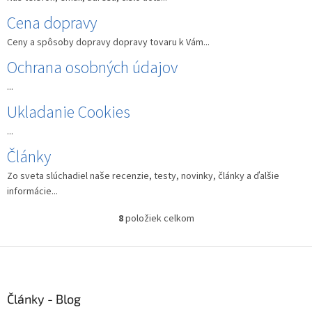
v
Cena dopravy
Ceny a spôsoby dopravy dopravy tovaru k Vám...
Ochrana osobných údajov
...
Ukladanie Cookies
...
Články
Zo sveta slúchadiel naše recenzie, testy, novinky, články a ďalšie
informácie...
8
položiek celkom
O
v
l
Z
á
á
d
p
a
ä
Články - Blog
c