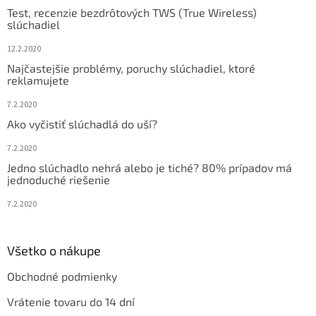
t
i
Test, recenzie bezdrôtových TWS (True Wireless)
i
e
slúchadiel
p
e
r
12.2.2020
v
Najčastejšie problémy, poruchy slúchadiel, ktoré
k
reklamujete
y
v
7.2.2020
ý
Ako vyčistiť slúchadlá do uší?
p
i
7.2.2020
s
u
Jedno slúchadlo nehrá alebo je tiché? 80% prípadov má
jednoduché riešenie
7.2.2020
Všetko o nákupe
Obchodné podmienky
Vrátenie tovaru do 14 dní