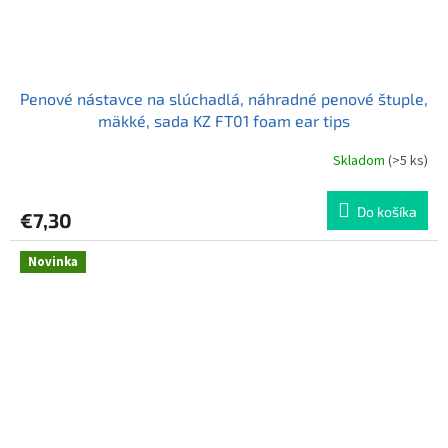
Penové nástavce na slúchadlá, náhradné penové štuple,
mäkké, sada KZ FT01 foam ear tips
Skladom
(>5 ks)
Do košíka
€7,30
Novinka