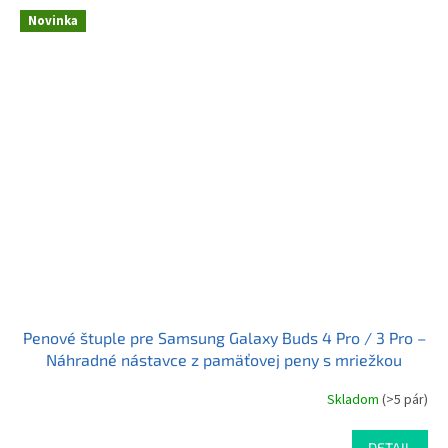
5,0
z
Novinka
5
hviezdičiek.
Penové štuple pre Samsung Galaxy Buds 4 Pro / 3 Pro –
Náhradné nástavce z pamäťovej peny s mriežkou
Skladom
(>5 pár)
DETAIL