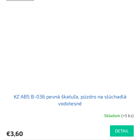
5
hviezdičiek.
KZ ABS B-036 pevná škatuľa, púzdro na slúchadlá
vodotesné
Skladom
(>5 ks)
Priemerné
hodnotenie
produktu
DETAIL
€3,60
je