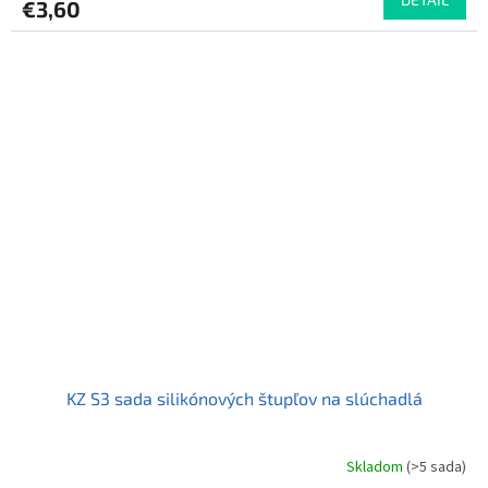
€3,60
KZ S3 sada silikónových štupľov na slúchadlá
Skladom
(>5 sada)
Priemerné