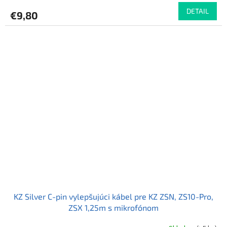
produktu
DETAIL
€9,80
je
4,0
z
5
hviezdičiek.
KZ Silver C-pin vylepšujúci kábel pre KZ ZSN, ZS10-Pro,
ZSX 1,25m s mikrofónom