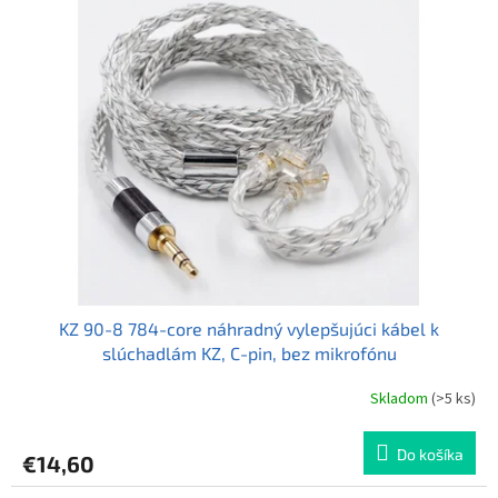
p
e
i
p
s
r
p
o
r
d
o
u
d
k
u
t
k
o
t
v
o
v
KZ 90-8 784-core náhradný vylepšujúci kábel k
slúchadlám KZ, C-pin, bez mikrofónu
Skladom
(>5 ks)
Do košíka
€14,60