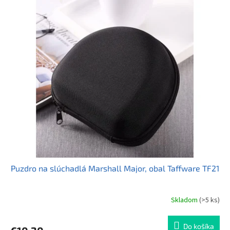
Puzdro na slúchadlá Marshall Major, obal Taffware TF21
Skladom
(>5 ks)
Priemerné
hodnotenie
produktu
Do košíka