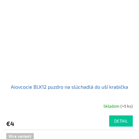
Aiovcocie BLK12 puzdro na slúchadlá do uší krabička
Skladom
(>5 ks)
Priemerné
hodnotenie
produktu
DETAIL
€4
je
5,0
z
Více variant