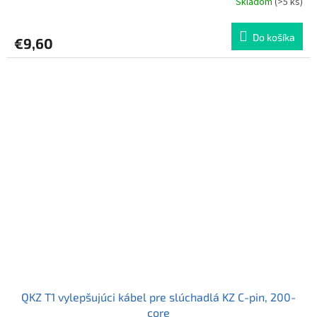
Skladom
(>5 ks)
Priemerné
hodnotenie
produktu
Do košíka
€9,60
je
5,0
z
5
hviezdičiek.
QKZ T1 vylepšujúci kábel pre slúchadlá KZ C-pin, 200-
core