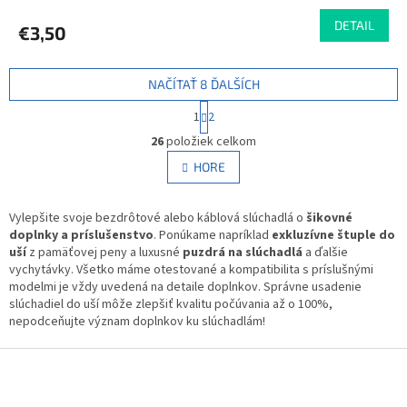
hodnotenie
produktu
DETAIL
€3,50
je
4,0
z
NAČÍTAŤ 8 ĎALŠÍCH
5
hviezdičiek.
S
1
2
t
O
r
26
položiek celkom
v
á
l
HORE
n
á
k
d
o
v
Vylepšite svoje bezdrôtové alebo káblová slúchadlá o
a
šikovné
a
doplnky a príslušenstvo
. Ponúkame napríklad
c
exkluzívne štuple do
n
uší
z pamäťovej peny a luxusné
puzdrá na slúchadlá
i
a ďalšie
i
vychytávky. Všetko máme otestované a kompatibilita s príslušnými
e
e
modelmi je vždy uvedená na detaile doplnkov. Správne usadenie
p
slúchadiel do uší môže zlepšiť kvalitu počúvania až o 100%,
r
nepodceňujte význam doplnkov ku slúchadlám!
v
k
Z
y
v
á
ý
p