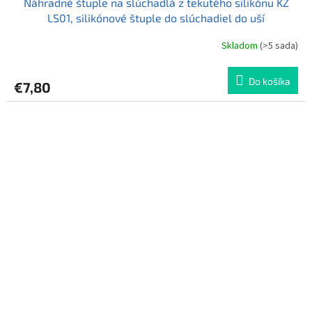
Náhradné štuple na slúchadlá z tekutého silikónu KZ
LS01, silikónové štuple do slúchadiel do uší
Skladom
(>5 sada)
Do košíka
€7,80