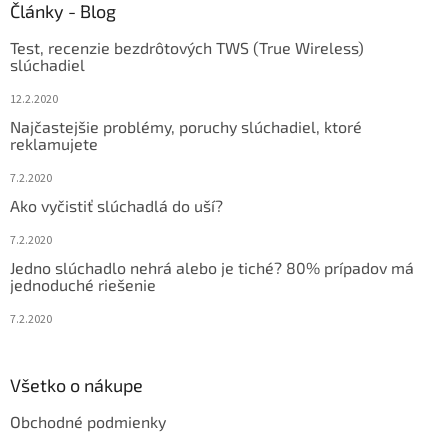
p
ä
Články - Blog
i
t
s
Test, recenzie bezdrôtových TWS (True Wireless)
i
u
slúchadiel
e
12.2.2020
Najčastejšie problémy, poruchy slúchadiel, ktoré
reklamujete
7.2.2020
Ako vyčistiť slúchadlá do uší?
7.2.2020
Jedno slúchadlo nehrá alebo je tiché? 80% prípadov má
jednoduché riešenie
7.2.2020
Všetko o nákupe
Obchodné podmienky