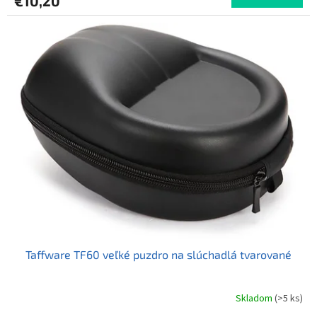
€10,20
je
5,0
z
5
hviezdičiek.
Taffware TF60 veľké puzdro na slúchadlá tvarované
Skladom
(>5 ks)
Priemerné
hodnotenie