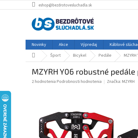
Prejsť
eshop@bezdrotovesluchadla.sk
na
obsah
Novinky
Akce
Výpredaj
Káblové slúcha
Domov
Šport
Bicykel
Pedále
MZYRH Y
MZYRH Y06 robustné pedále pr
Priemerné
2 hodnotenia
Podrobnosti hodnotenia
Značka:
MZYRH
hodnotenie
produktu
je
5,0
z
5
hviezdičiek.