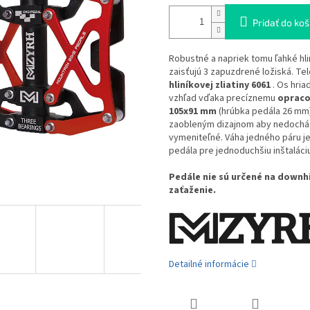
Pridať do koš
Robustné a napriek tomu ľahké hli
zaisťujú 3 zapuzdrené ložiská. T
hliníkovej zliatiny 6061
. Os hria
vzhľad vďaka precíznemu
opraco
105x91 mm
(hrúbka pedála 26 mm
zaobleným dizajnom aby nedochád
vymeniteľné. Váha jedného páru je
pedála pre jednoduchšiu inštaláciu
Pedále nie sú určené na downh
zaťaženie.
Detailné informácie