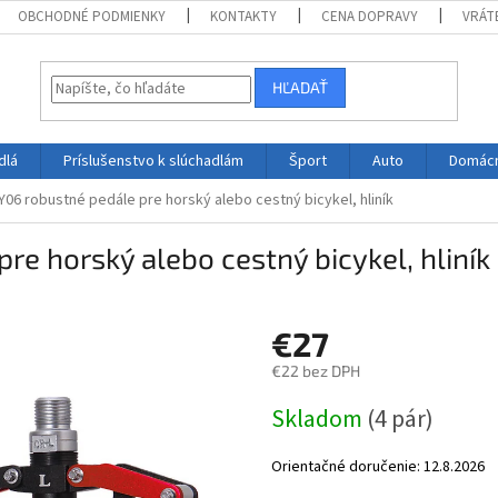
OBCHODNÉ PODMIENKY
KONTAKTY
CENA DOPRAVY
VRÁT
HĽADAŤ
dlá
Príslušenstvo k slúchadlám
Šport
Auto
Domác
06 robustné pedále pre horský alebo cestný bicykel, hliník
e horský alebo cestný bicykel, hliník
€27
€22 bez DPH
Jednotková
Skladom
(4 pár)
cena:
Orientačné doručenie:
12.8.2026