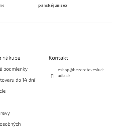
nie
:
pánské/unisex
o nákupe
Kontakt
é podmienky
eshop
@
bezdrotovesluch
adla.sk
tovaru do 14 dní
cie
ravy
 osobných