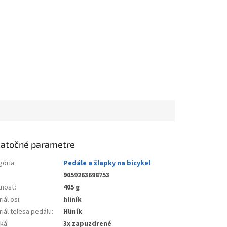
atočné parametre
gória
:
Pedále a šlapky na bicykel
9059263698753
nosť
:
405 g
iál osi
:
hliník
iál telesa pedálu
:
Hliník
ská
:
3x zapuzdrené