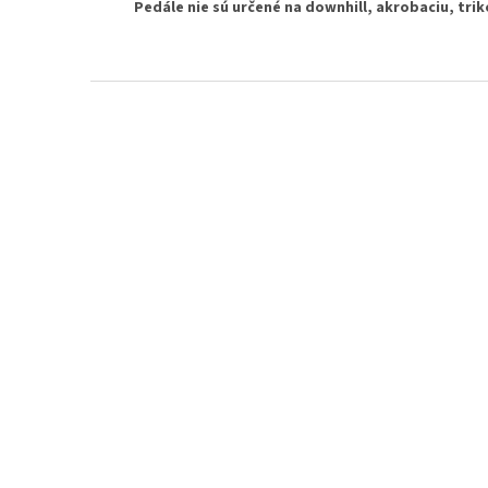
Pedále nie sú určené na downhill, akrobaciu, tr
Z
á
p
ä
t
i
e