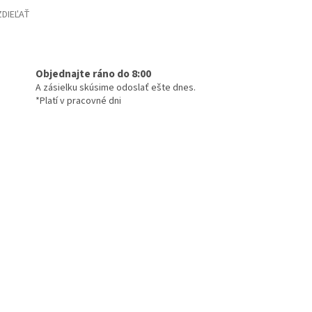
ZDIEĽAŤ
Objednajte ráno do 8:00
A zásielku skúsime odoslať ešte dnes.
*Platí v pracovné dni