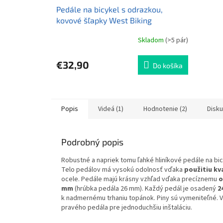
Pedále na bicykel s odrazkou,
kovové šľapky West Biking
YP0802104
Skladom
(>5 pár)
Priemerné
hodnotenie
produktu
€32,90
Do košíka
je
5,0
z
5
hviezdičiek.
Popis
Videá (1)
Hodnotenie (2)
Disku
Podrobný popis
Robustné a napriek tomu ľahké hliníkové pedále na bi
Telo pedálov má vysokú odolnosť vďaka
použitiu kva
ocele. Pedále majú krásny vzhľad vďaka precíznemu
o
mm
(hrúbka pedála 26 mm). Každý pedál je osadený
2
k nadmernému trhaniu topánok. Piny sú vymeniteľné. Vá
pravého pedála pre jednoduchšiu inštaláciu.