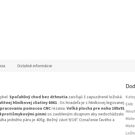
sia
Ostatné informácie
Dod
cykel.
Spoľahlivý chod bez drhnutia
zaisťujú 3 zapuzdrené ložiská.
Kate
litnej hliníkovej zliatiny 6061
. Os hriadeľa je z hliníkovej legovanej
EAN
:
pracovaniu pomocou CNC
rezania.
Veľká plocha pre nohu 105x91
Hmot
4 protišmykovými pinmi
so zaobleným dizajnom aby nedochádzalo
Mater
ha jedného páru je 405g. Bežný závit 9/16". Označenie ľavého a
Mater
Loži