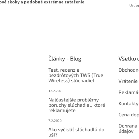
ikové skoky a podobné extrémne zaťaženie.
Urče
Články - Blog
Všetko 
Test, recenzie
Obchodn
bezdrôtových TWS (True
Wireless) slúchadiel
Vrátenie 
12.2.2020
Reklamá
Najčastejšie problémy,
Kontakty
poruchy slúchadiel, ktoré
reklamujete
Cena dop
7.2.2020
Ochrana
Ako vyčistiť slúchadlá do
údajov
uší?