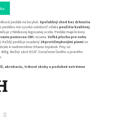
íka
níkové pedále na bicykel.
Spoľahlivý chod bez drhnutia
elo pedálov má vysokú odolnosť vďaka
použitiu kvalitnej
deľa je z hliníkovej legovanej ocele. Pedále majú krásny
vaniu pomocou CNC
rezania.
Veľká plocha pre nohu
). Každý pedál je osadený
24 protišmykovými pinmi
so
zalo k nadmernému trhaniu topánok. Piny sú
 405g. Bežný závit 9/16". Označenie ľavého a pravého
.
ill, akrobaciu, trikové skoky a podobné extrémne