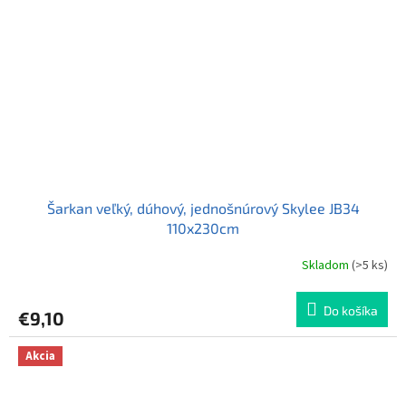
Šarkan veľký, dúhový, jednošnúrový Skylee JB34
110x230cm
Skladom
(>5 ks)
Do košíka
€9,10
Akcia