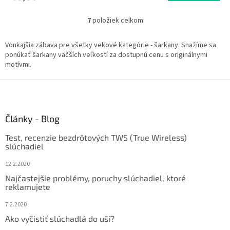
7
položiek celkom
O
v
l
Vonkajšia zábava pre všetky vekové kategórie - šarkany. Snažíme sa
á
ponúkať šarkany väčších veľkostí za dostupnú cenu s originálnymi
d
motívmi.
a
c
Z
i
á
e
p
p
ä
Články - Blog
r
t
v
Test, recenzie bezdrôtových TWS (True Wireless)
i
k
slúchadiel
y
e
v
12.2.2020
ý
Najčastejšie problémy, poruchy slúchadiel, ktoré
p
reklamujete
i
s
7.2.2020
u
Ako vyčistiť slúchadlá do uší?