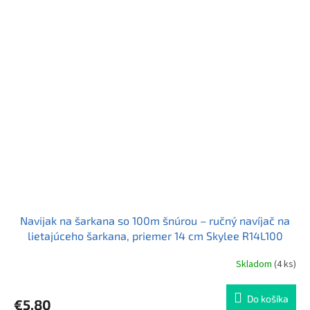
Navijak na šarkana so 100m šnúrou – ručný navíjač na
lietajúceho šarkana, priemer 14 cm Skylee R14L100
Skladom
(4 ks)
Do košíka
€5,80