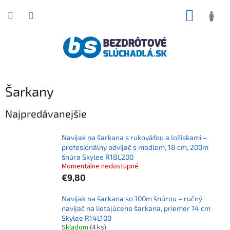
Prejsť
NÁKUP
na
obsah
KOŠÍK
Šarkany
Najpredávanejšie
Navijak na šarkana s rukoväťou a ložiskami –
profesionálny odvíjač s madlom, 18 cm, 200m
šnúra Skylee R18L200
Momentálne nedostupné
€9,80
Navijak na šarkana so 100m šnúrou – ručný
navíjač na lietajúceho šarkana, priemer 14 cm
Skylee R14L100
Skladom
(4 ks)