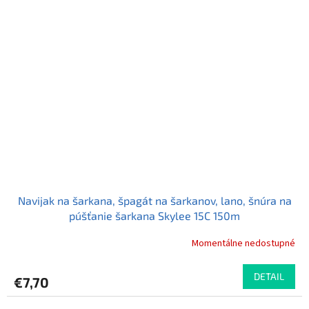
hviezdičiek.
Navijak na šarkana, špagát na šarkanov, lano, šnúra na
púšťanie šarkana Skylee 15C 150m
Momentálne nedostupné
DETAIL
€7,70