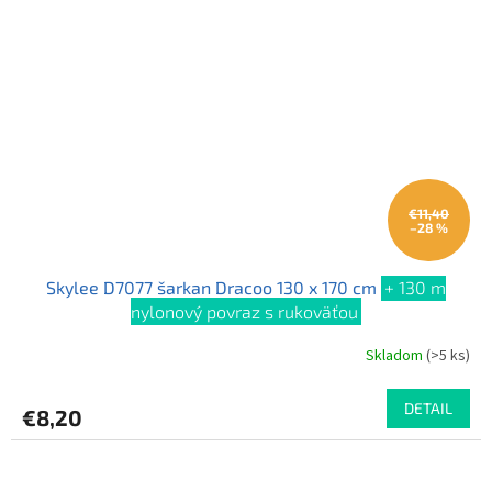
€11,40
–28 %
Skylee D7077 šarkan Dracoo 130 x 170 cm
+ 130 m
nylonový povraz s rukoväťou
Skladom
(>5 ks)
Priemerné
hodnotenie
produktu
DETAIL
€8,20
je
3,0
z
5