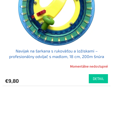
Navijak na šarkana s rukoväťou a ložiskami –
profesionálny odvíjač s madlom, 18 cm, 200m šnúra
Skylee R18L200
Momentálne nedostupné
DETAIL
€9,80