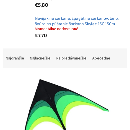
€5,80
Navijak na šarkana, špagát na šarkanov, lano,
šnúra na púšťanie šarkana Skylee 15C 150m
Momentálne nedostupné
€7,70
R
a
Najdrahšie
Najlacnejšie
Najpredávanejšie
Abecedne
d
e
V
n
ý
i
p
e
i
p
s
r
p
o
r
d
o
u
d
k