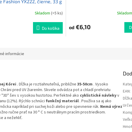
e Fashion YX222, čierne, 33 g
Skladom
(>5 ks)
Sklado
€6,10
od
D
Do košíka
né informácie
Dod
nej Kórei
. Dĺžka je roztiahnuteľná, približne
35-50cm
. Vysoko
Kate
 Chráni pred UV žiarením. Skvele odvádza pot a chladí prehriatu
EAN
:
ný "3D" šev s vysokou hustotou. Perfektné ako
cyklistické návleky
v
Dĺžk
tanu (12%). Rýchlo schnúci
funkčný materiál
. Používa sa aj ako
Urče
ôcka napríklad pri suchej koži alebo pre spevnenie rúk.
Nemá výrez
žno ručne prať na 30 ° C s neutrálnym pracím prostriedkom.
Kom
e a nežehliť.
Veľk
Hmot