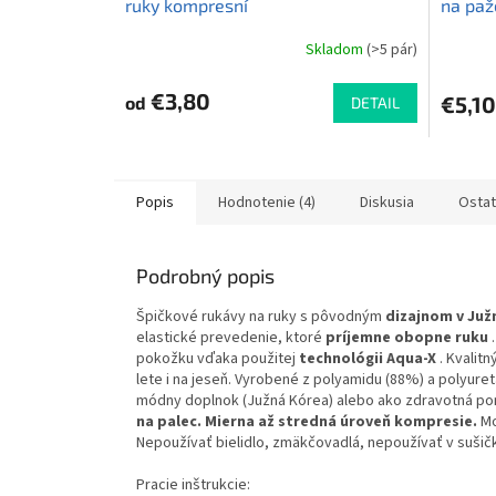
ruky kompresní
na paž
Skladom
(>5 pár)
€3,80
€5,10
od
DETAIL
Popis
Hodnotenie (4)
Diskusia
Ostat
Podrobný popis
Špičkové rukávy na ruky s pôvodným
dizajnom v Juž
elastické prevedenie, ktoré
príjemne obopne ruku
.
pokožku vďaka použitej
technológii Aqua-X
. Kvalit
lete i na jeseň. Vyrobené z polyamidu (88%) a polyure
módny doplnok (Južná Kórea) alebo ako zdravotná pom
na palec. Mierna až stredná úroveň kompresie.
Mo
Nepoužívať bielidlo, zmäkčovadlá, nepoužívať v sušičk
Pracie inštrukcie: