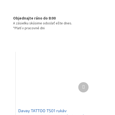
Objednajte ráno do 8:00
A zásielku skúsime odoslať ešte dnes.
*Platí v pracovné dni
Ďalší
produkt
Davay TATTOO TS01 rukáv