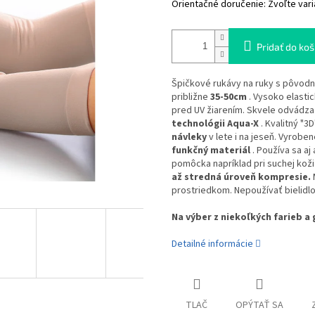
Orientačné doručenie:
Zvoľte vari
Pridať do koš
Špičkové rukávy na ruky s pôvo
približne
35-50cm
. Vysoko elasti
pred UV žiarením. Skvele odvádza 
technológii Aqua-X
. Kvalitný "3
návleky
v lete i na jeseň. Vyrobe
funkčný materiál
. Používa sa a
pomôcka napríklad pri suchej koži
až stredná úroveň kompresie.
prostriedkom. Nepoužívať bielidlo
Na výber z niekoľkých farieb a 
Detailné informácie
TLAČ
OPÝTAŤ SA