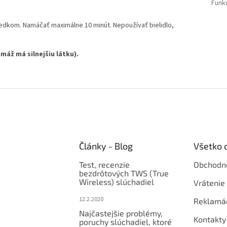
Funk
edkom. Namáčať maximálne 10 minút. Nepoužívať bielidlo,
máž má silnejšiu látku).
Články - Blog
Všetko 
Test, recenzie
Obchodn
bezdrôtových TWS (True
Wireless) slúchadiel
Vrátenie 
12.2.2020
Reklamá
Najčastejšie problémy,
Kontakty
poruchy slúchadiel, ktoré