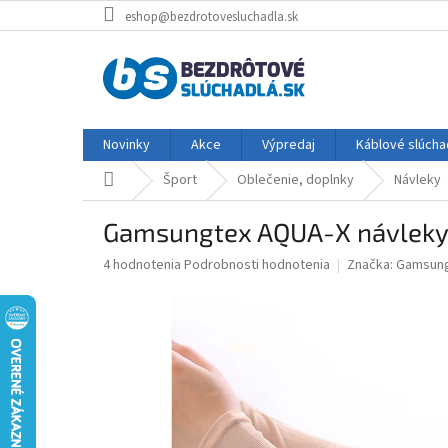
Prejsť
eshop@bezdrotovesluchadla.sk
na
obsah
Novinky
Akce
Výpredaj
Káblové slúcha
Domov
Šport
Oblečenie, doplnky
Návleky
Gamsungtex AQUA-X návleky 
Priemerné
4 hodnotenia
Podrobnosti hodnotenia
Značka:
Gamsun
hodnotenie
produktu
je
4,8
z
5
hviezdičiek.