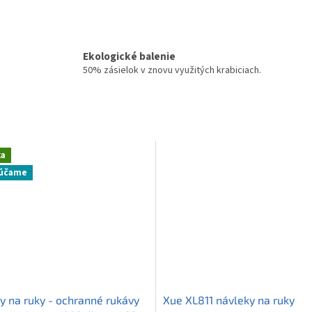
Ekologické balenie
50% zásielok v znovu využitých krabiciach.
ka
účame
y na ruky - ochranné rukávy
Xue XL811 návleky na ruky