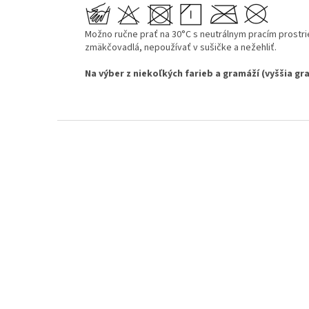
Možno ručne prať na 30°C s neutrálnym pracím prostri
zmäkčovadlá, nepoužívať v sušičke a nežehliť.
Na výber z niekoľkých farieb a gramáží (vyššia gra
Z
á
p
ä
t
i
e