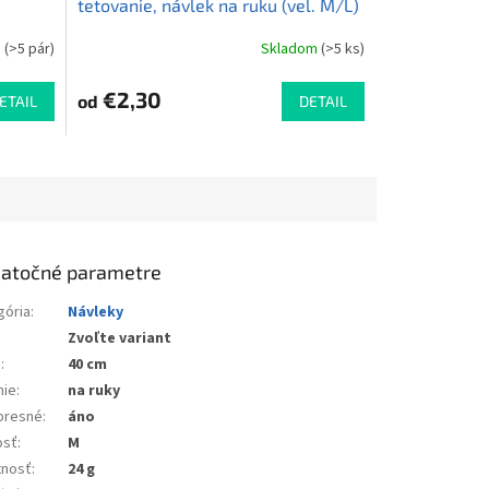
tetovanie, návlek na ruku (vel. M/L)
m
(>5 pár)
Skladom
(>5 ks)
Priemerné
hodnotenie
produktu
€2,30
od
ETAIL
DETAIL
je
5,0
z
5
hviezdičiek.
atočné parametre
gória
:
Návleky
Zvoľte variant
a
:
40 cm
nie
:
na ruky
presné
:
áno
osť
:
M
nosť
:
24 g