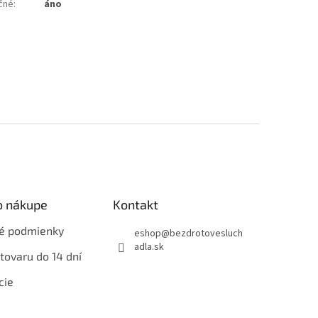
čné
:
áno
o nákupe
Kontakt
é podmienky
eshop
@
bezdrotovesluch
adla.sk
tovaru do 14 dní
cie