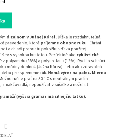
ant
íka
dným
dizajnom v Južnej Kórei
. Dĺžka je roztiahnuteľná,
cké prevedenie, ktoré
príjemne obopne ruku
. Chráni
pot a chladí prehriatu pokožku vďaka použitej
D" šev s vysokou hustotou. Perfektné ako
cyklistické
né z polyamidu (88%) a polyuretanu (12%). Rýchlo schnúci
j ako módny doplnok (Južná Kórea) alebo ako zdravotná
 alebo pre spevnenie rúk.
Nemá výrez na palec. Mierna
Možno ručne prať na 30 ° C s neutrálnym pracím
, zmäkčovadlá, nepoužívať v sušičke a nežehliť.
gramáží (vyššia gramáž má silnejšiu látku).
ZDIEĽAŤ