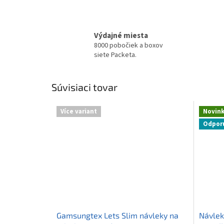
Výdajné miesta
8000 pobočiek a boxov
siete Packeta.
Súvisiaci tovar
Více variant
Novin
Odpor
Gamsungtex Lets Slim návleky na
Návlek