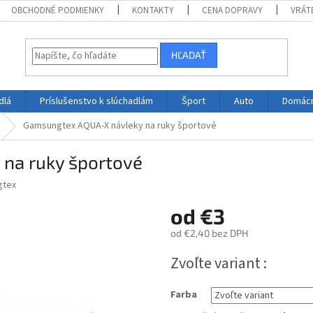
OBCHODNÉ PODMIENKY
KONTAKTY
CENA DOPRAVY
VRÁT
HĽADAŤ
dlá
Príslušenstvo k slúchadlám
Šport
Auto
Domác
Gamsungtex AQUA-X návleky na ruky športové
na ruky športové
gtex
od
€3
od
€2,40
bez DPH
Jednotková
Zvoľte variant
cena:
Farba