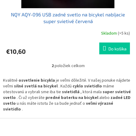
NQY AQY-096 USB zadné svetlo na bicykel nabíjacie
super svietivé červená
Skladom
(>5 ks)
Priemerné
hodnotenie
produktu
Do košíka
€10,60
je
4,5
z
2
položiek celkom
O
5
v
hviezdičiek.
l
Kvalitné
osvetlenie bicykla
je veľmi dôležité. V našej ponuke nájdete
á
veľmi
silné svetlá na bicykel
. Každú
cyklo svietidlo
máme
d
otestovanú a vybrali sme iba tie
svietidlá
, ktorá mala
super svietivé
a
svetlo
. Či už vyberáte
predné baterku na bicykel
alebo
zadné LED
c
svetlo
u nás máte istotu že sa bude jednať o
veľmi výrazné
i
svietidlo
.
e
p
Z
r
á
v
p