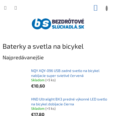
Prejsť
NÁKUP
na
obsah
KOŠÍK
Baterky a svetla na bicykel
Najpredávanejšie
NQY AQY-096 USB zadné svetlo na bicykel
nabíjacie super svietivé červená
Skladom
(>5 ks)
€10,60
HND Ultralight BX3 predné výkonné LED svetlo
na bicykel dobíjacie čierna
Skladom
(>5 ks)
€17,80