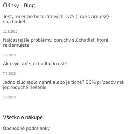
k
ä
Články - Blog
y
t
v
Test, recenzie bezdrôtových TWS (True Wireless)
i
ý
slúchadiel
p
e
i
12.2.2020
s
Najčastejšie problémy, poruchy slúchadiel, ktoré
u
reklamujete
7.2.2020
Ako vyčistiť slúchadlá do uší?
7.2.2020
Jedno slúchadlo nehrá alebo je tiché? 80% prípadov má
jednoduché riešenie
7.2.2020
Všetko o nákupe
Obchodné podmienky