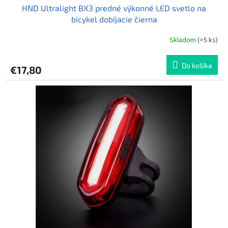
HND Ultralight BX3 predné výkonné LED svetlo na
bicykel dobíjacie čierna
Skladom
(>5 ks)
Priemerné
hodnotenie
produktu
Do košíka
€17,80
je
5,0
z
5
hviezdičiek.