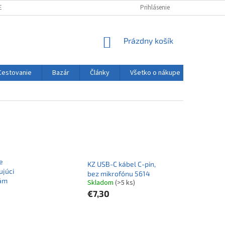
ENIE TOVARU DO 14 DNÍ
REKLAMÁCIE
VÝDAJNÉ MIESTA
Prihlásenie
ČLÁNK
NÁKUPNÝ
Prázdny košík
KOŠÍK
Cestovanie
Bazár
Články
Všetko o nákupe
e
KZ USB-C kábel C-pin,
ujúci
bez mikrofónu 5614
lám
Skladom
(>5 ks)
€7,30