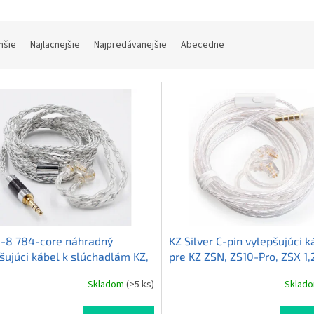
hšie
Najlacnejšie
Najpredávanejšie
Abecedne
0-8 784-core náhradný
KZ Silver C-pin vylepšujúci k
šujúci kábel k slúchadlám KZ,
pre KZ ZSN, ZS10-Pro, ZSX 1
, bez mikrofónu
mikrofónom
Skladom
(>5 ks)
Sklad
Priemerné
hodnotenie
produktu