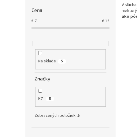
V slúcha
Cena
niektor
ako pô
€
7
€
15
Na sklade
5
Značky
KZ
5
Zobrazených položiek:
5