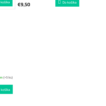
 košíka
Do košíka
€9,50
om
(>5 ks)
 košíka