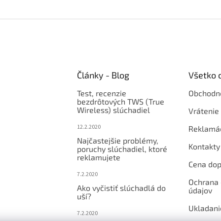
Články - Blog
Všetko 
Test, recenzie
Obchodn
bezdrôtových TWS (True
Wireless) slúchadiel
Vrátenie 
12.2.2020
Reklamá
Najčastejšie problémy,
Kontakty
poruchy slúchadiel, ktoré
reklamujete
Cena dop
7.2.2020
Ochrana
Ako vyčistiť slúchadlá do
údajov
uší?
Ukladani
7.2.2020