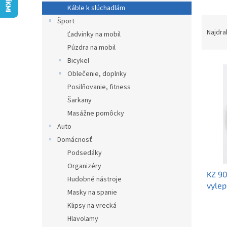
Káble k slúchadlám
R
Šport
a
Najdra
Ľadvinky na mobil
d
Púzdra na mobil
e
Bicykel
V
n
Oblečenie, doplnky
ý
i
p
e
Posilňovanie, fitness
i
p
Šarkany
s
r
Masážne pomôcky
p
o
Auto
r
d
Domácnosť
o
u
d
Podsedáky
k
u
t
Organizéry
KZ 9
k
o
Hudobné nástroje
vylep
t
v
Masky na spanie
C-pin
o
Klipsy na vrecká
v
Hlavolamy