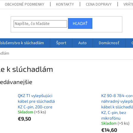
OBCHODNÉ PODMIENKY
KONTAKTY
CENA DOPRAVY
VRÁT
HĽADAŤ
íslušenstvo k slúchadlám
Šport
Auto
Domácnosť
adlám
le k slúchadlám
edávanejšie
QKZ T1 vylepšujúci
KZ 90-8 784-cor
kábel pre slúchadlá
náhradný vylepš
KZ C-pin, 200-core
kábel k slúchad
Skladom
(>5 ks)
KZ, C-pin, bez
€9,50
mikrofónu
Skladom
(>5 ks)
€14,60