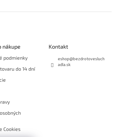
o nákupe
Kontakt
é podmienky
eshop
@
bezdrotovesluch
adla.sk
tovaru do 14 dní
cie
ravy
 osobných
e Cookies