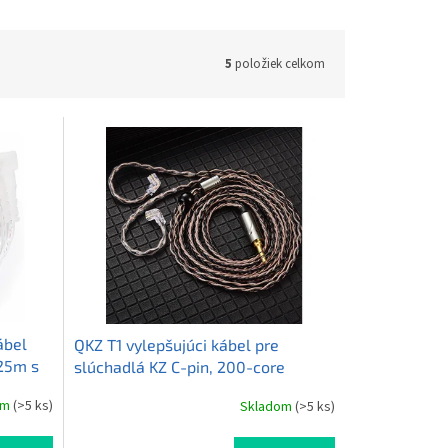
5
položiek celkom
ábel
QKZ T1 vylepšujúci kábel pre
,25m s
slúchadlá KZ C-pin, 200-core
om
(>5 ks)
Skladom
(>5 ks)