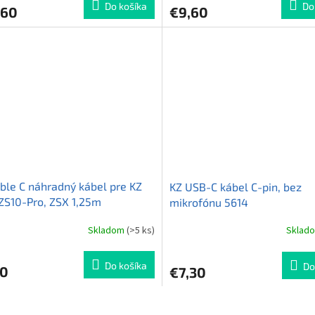
Do košíka
Do
,60
€9,60
je
5,0
z
5
hviezdičiek.
ble C náhradný kábel pre KZ
KZ USB-C kábel C-pin, bez
ZS10-Pro, ZSX 1,25m
mikrofónu 5614
Skladom
(>5 ks)
Sklad
Do košíka
Do
30
€7,30
O