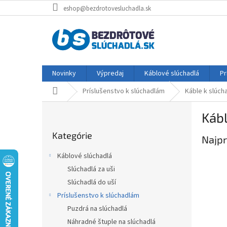
Prejsť
eshop@bezdrotovesluchadla.sk
na
obsah
Novinky
Výpredaj
Káblové slúchadlá
Pr
Domov
Príslušenstvo k slúchadlám
Káble k slúch
B
Káb
o
Preskočiť
č
Kategórie
kategórie
Najpr
n
ý
Káblové slúchadlá
p
Slúchadlá za uši
a
Slúchadlá do uší
n
e
Príslušenstvo k slúchadlám
l
Puzdrá na slúchadlá
Náhradné štuple na slúchadlá