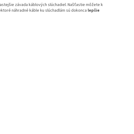
častejšie závada káblových slúchadiel. Našťastie môžete k
iektoré náhradné káble ku slúchadlám sú dokonca
lepšie