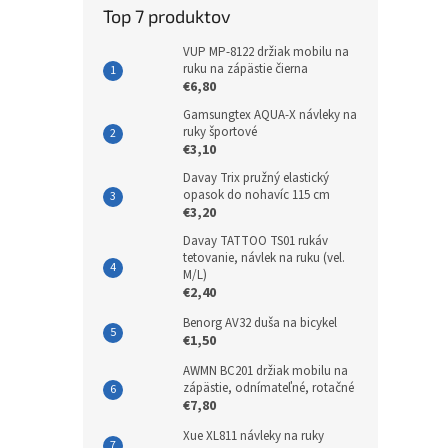
Top 7 produktov
VUP MP-8122 držiak mobilu na
ruku na zápästie čierna
€6,80
Gamsungtex AQUA-X návleky na
ruky športové
€3,10
Davay Trix pružný elastický
opasok do nohavíc 115 cm
€3,20
Davay TATTOO TS01 rukáv
tetovanie, návlek na ruku (vel.
M/L)
€2,40
Benorg AV32 duša na bicykel
€1,50
AWMN BC201 držiak mobilu na
zápästie, odnímateľné, rotačné
€7,80
Xue XL811 návleky na ruky