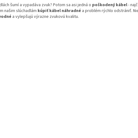
v
dlách šumí a vypadáva zvuk? Potom sa asi jedná o
poškodený kábel
- naj
l
ým našim slúchadlám
kúpiť kábel náhradné
a problém rýchlo odstrániť. N
á
vodné
a vylepšujú výrazne zvukovú kvalitu.
d
a
c
i
e
p
r
v
k
y
v
ý
p
i
s
u