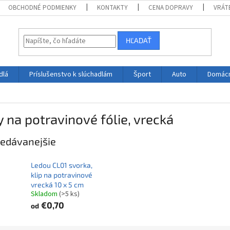
OBCHODNÉ PODMIENKY
KONTAKTY
CENA DOPRAVY
VRÁT
HĽADAŤ
dlá
Príslušenstvo k slúchadlám
Šport
Auto
Domác
y na potravinové fólie, vrecká
edávanejšie
Ledou CL01 svorka,
klip na potravinové
vrecká 10 x 5 cm
Skladom
(>5 ks)
€0,70
od