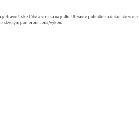
O
v
a potravinárske fólie a vrecká na jedlo. Utesnite pohodlne a dokonale vreck
l
so skvelým pomerom cena/výkon.
á
d
a
c
i
e
p
r
v
k
y
v
ý
p
i
s
u