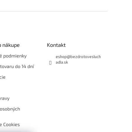
o nákupe
Kontakt
é podmienky
eshop
@
bezdrotovesluch
adla.sk
tovaru do 14 dní
cie
ravy
 osobných
e Cookies