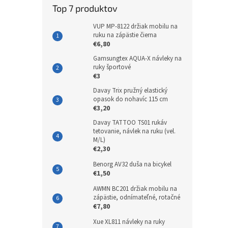
Top 7 produktov
VUP MP-8122 držiak mobilu na
ruku na zápästie čierna
€6,80
Gamsungtex AQUA-X návleky na
ruky športové
€3
Davay Trix pružný elastický
opasok do nohavíc 115 cm
€3,20
Davay TATTOO TS01 rukáv
tetovanie, návlek na ruku (vel.
M/L)
€2,30
Benorg AV32 duša na bicykel
€1,50
AWMN BC201 držiak mobilu na
zápästie, odnímateľné, rotačné
€7,80
Xue XL811 návleky na ruky