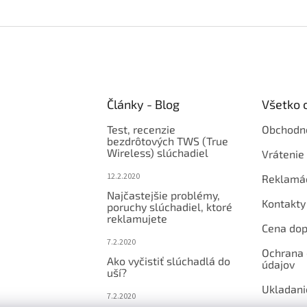
Články - Blog
Všetko 
Test, recenzie
Obchodn
bezdrôtových TWS (True
Wireless) slúchadiel
Vrátenie 
12.2.2020
Reklamá
Najčastejšie problémy,
Kontakty
poruchy slúchadiel, ktoré
reklamujete
Cena dop
7.2.2020
Ochrana
Ako vyčistiť slúchadlá do
údajov
uší?
Ukladani
7.2.2020