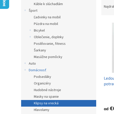
R
Káble k slúchadlám
a
Najdra
Šport
d
e
Ľadvinky na mobil
V
n
Púzdra na mobil
ý
i
Bicykel
p
e
Oblečenie, doplnky
i
p
Posilňovanie, fitness
s
r
p
Šarkany
o
r
d
Masážne pomôcky
o
u
Auto
d
k
Domácnosť
u
t
Podsedáky
Ledou
k
o
Organizéry
potra
t
v
o
Hudobné nástroje
v
Masky na spanie
Klipsy na vrecká
€
od
Hlavolamy