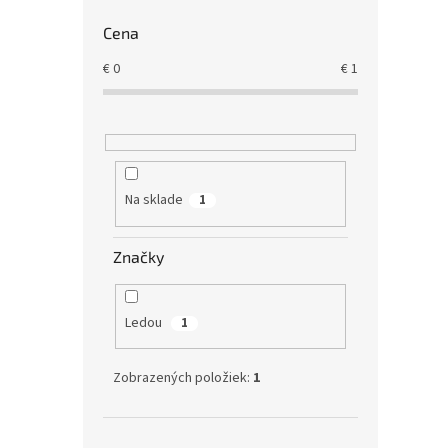
Cena
€
0
€
1
Na sklade
1
Značky
Ledou
1
Zobrazených položiek:
1