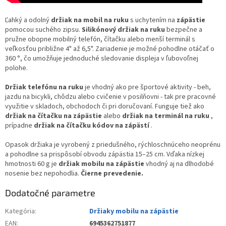
Ľahký a odolný
držiak na mobil na ruku
s uchytením na
zápästie
pomocou suchého zipsu.
Silikónový držiak na ruku
bezpečne a
pružne obopne mobilný telefón, čítačku alebo menší terminál s
veľkosťou približne 4" až 6,5". Zariadenie je možné pohodlne otáčať o
360 °, čo umožňuje jednoduché sledovanie displeja v ľubovoľnej
polohe.
Držiak telefónu na ruku
je vhodný ako pre športové aktivity - beh,
jazdu na bicykli, chôdzu alebo cvičenie v posilňovni - tak pre pracovné
využitie v skladoch, obchodoch či pri doručovaní. Funguje tiež ako
držiak na čítačku na zápästie
alebo
držiak na terminál na ruku
,
prípadne
držiak na čítačku kódov na zápästí
.
Opasok držiaka je vyrobený z priedušného, ​​rýchloschnúceho neoprénu
a pohodlne sa prispôsobí obvodu zápästia 15–25 cm. Vďaka nízkej
hmotnosti 60 g je
držiak mobilu na zápästie
vhodný aj na dlhodobé
nosenie bez nepohodlia.
Čierne prevedenie.
Dodatočné parametre
Kategória
:
Držiaky mobilu na zápästie
EAN
:
6945362751877