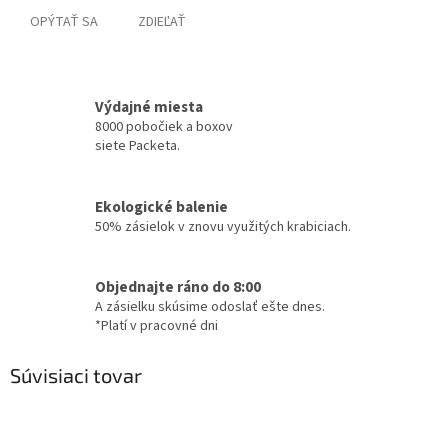
OPÝTAŤ SA
ZDIEĽAŤ
Výdajné miesta
8000 pobočiek a boxov
siete Packeta.
Ekologické balenie
50% zásielok v znovu využitých krabiciach.
Objednajte ráno do 8:00
A zásielku skúsime odoslať ešte dnes.
*Platí v pracovné dni
Súvisiaci tovar