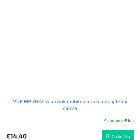
z
5
hviezdičiek.
VUP MP-8122-A1 držiak mobilu na ruku odpojiteľný
čierna
Skladom
(>5 ks)
€14,40
Do košíka