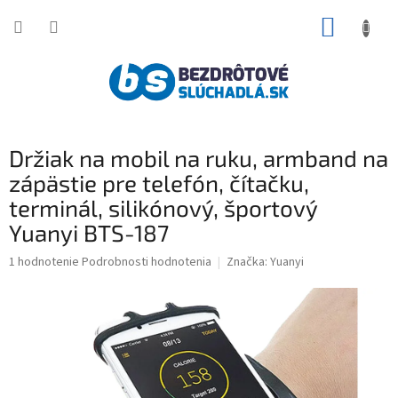
Prejsť
NÁKUP
na
obsah
KOŠÍK
Držiak na mobil na ruku, armband na
zápästie pre telefón, čítačku,
terminál, silikónový, športový
Yuanyi BTS-187
Priemerné
1 hodnotenie
Podrobnosti hodnotenia
Značka:
Yuanyi
hodnotenie
produktu
je
5,0
z
5
hviezdičiek.