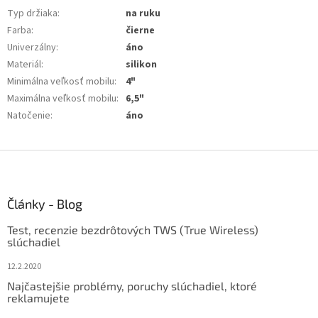
Typ držiaka
:
na ruku
Farba
:
čierne
Univerzálny
:
áno
Materiál
:
silikon
Minimálna veľkosť mobilu
:
4"
Maximálna veľkosť mobilu
:
6,5"
Natočenie
:
áno
Z
á
p
ä
Články - Blog
t
Test, recenzie bezdrôtových TWS (True Wireless)
i
slúchadiel
e
12.2.2020
Najčastejšie problémy, poruchy slúchadiel, ktoré
reklamujete