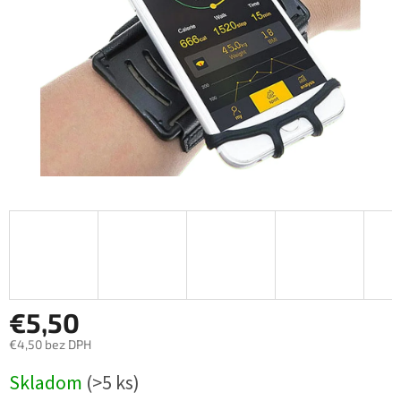
€5,50
€4,50 bez DPH
Jednotková
Skladom
(>5 ks)
cena: