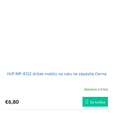
VUP MP-8122 držiak mobilu na ruku na zápästie čierna
Skladom
(>5 ks)
Priemerné
hodnotenie
produktu
€6,80
Do košíka
je
4,3