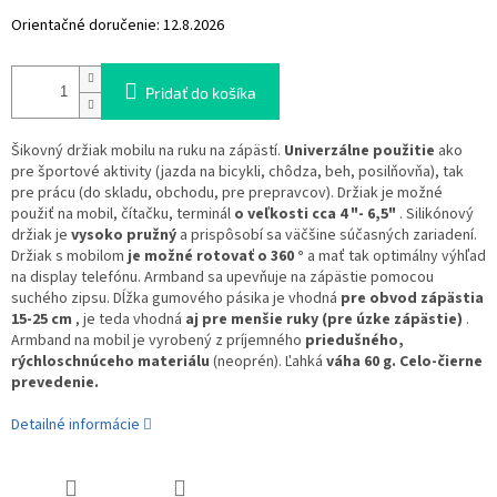
Orientačné doručenie:
12.8.2026
Pridať do košíka
Šikovný držiak mobilu na ruku na zápästí.
Univerzálne použitie
ako
pre športové aktivity (jazda na bicykli, chôdza, beh, posilňovňa), tak
pre prácu (do skladu, obchodu, pre prepravcov). Držiak je možné
použiť na mobil, čítačku, terminál
o veľkosti cca 4 "- 6,5"
. Silikónový
držiak je
vysoko pružný
a prispôsobí sa väčšine súčasných zariadení.
Držiak s mobilom
je možné rotovať o 360 °
a mať tak optimálny výhľad
na display telefónu. Armband sa upevňuje na zápästie pomocou
suchého zipsu. Dĺžka gumového pásika je vhodná
pre obvod zápästia
15-25 cm
, je teda vhodná
aj pre menšie ruky (pre úzke zápästie)
.
Armband na mobil je vyrobený z príjemného
priedušného, ​​
rýchloschnúceho materiálu
(neoprén). Ľahká
váha 60 g. Celo-čierne
prevedenie.
Detailné informácie