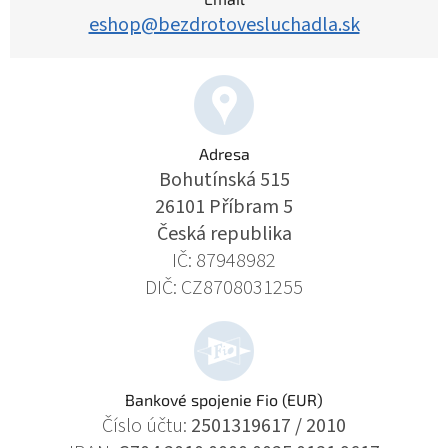
eshop@bezdrotovesluchadla.sk
Adresa
Bohutínská 515
26101 Příbram 5
Česká republika
IČ: 87948982
DIČ: CZ8708031255
Bankové spojenie Fio (EUR)
Číslo účtu:
2501319617 / 2010