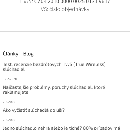
IBAN:
CZ04 2010 0000 0025 0131 9617
VS: číslo objednávky
Z
á
p
ä
Články - Blog
t
Test, recenzie bezdrôtových TWS (True Wireless)
i
slúchadiel
e
12.2.2020
Najčastejšie problémy, poruchy slúchadiel, ktoré
reklamujete
7.2.2020
Ako vyčistiť slúchadlá do uší?
7.2.2020
Jedno slúchadlo nehrá alebo je tiché? 80% prípadov má