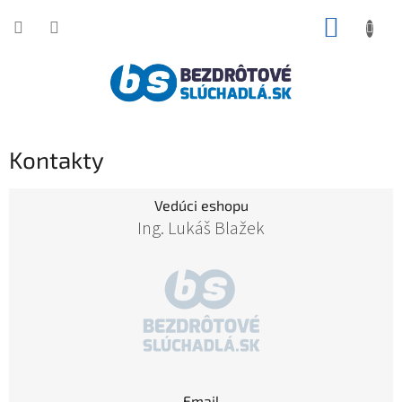
Prejsť
NÁKUP
na
obsah
KOŠÍK
Kontakty
Vedúci eshopu
Ing. Lukáš Blažek
Email