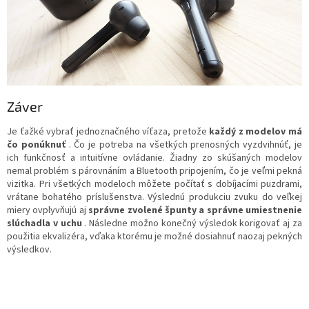
Záver
Je ťažké vybrať jednoznačného víťaza, pretože
každý z modelov má
čo ponúknuť
. Čo je potreba na všetkých prenosných vyzdvihnúť, je
ich funkčnosť a intuitívne ovládanie. Žiadny zo skúšaných modelov
nemal problém s párovnáním a Bluetooth pripojením, čo je veľmi pekná
vizitka. Pri všetkých modeloch môžete počítať s dobíjacími puzdrami,
vrátane bohatého príslušenstva. Výslednú produkciu zvuku do veľkej
miery ovplyvňujú aj
správne zvolené špunty a správne umiestnenie
slúchadla v uchu
. Následne možno konečný výsledok korigovať aj za
použitia ekvalizéra, vďaka ktorému je možné dosiahnuť naozaj pekných
výsledkov.