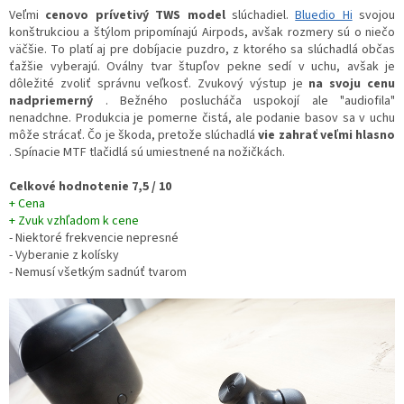
Veľmi
cenovo prívetivý TWS model
slúchadiel.
Bluedio Hi
svojou
konštrukciou a štýlom pripomínajú Airpods, avšak rozmery sú o niečo
väčšie. To platí aj pre dobíjacie puzdro, z ktorého sa slúchadlá občas
ťažšie vyberajú. Oválny tvar štupľov pekne sedí v uchu, avšak je
dôležité zvoliť správnu veľkosť. Zvukový výstup je
na svoju cenu
nadpriemerný
. Bežného poslucháča uspokojí ale "audiofila"
nenadchne. Produkcia je pomerne čistá, ale podanie basov sa v uchu
môže strácať. Čo je škoda, pretože slúchadlá
vie zahrať veľmi hlasno
. Spínacie MTF tlačidlá sú umiestnené na nožičkách.
Celkové hodnotenie 7,5 / 10
+ Cena
+ Zvuk vzhľadom k cene
- Niektoré frekvencie nepresné
- Vyberanie z kolísky
- Nemusí všetkým sadnúť tvarom