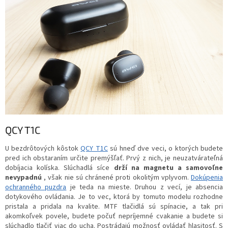
QCY T1C
U bezdrôtových kôstok
QCY T1C
sú hneď dve veci, o ktorých budete
pred ich obstaraním určite premýšľať. Prvý z nich, je neuzatvárateľná
dobíjacia kolíska. Slúchadlá síce
drží na magnetu a samovoľne
nevypadnú
, však nie sú chránené proti okolitým vplyvom.
Dokúpenia
ochranného puzdra
je teda na mieste. Druhou z vecí, je absencia
dotykového ovládania. Je to vec, ktorá by tomuto modelu rozhodne
pristala a pridala na kvalite. MTF tlačidlá sú spínacie, a tak pri
akomkoľvek povele, budete počuť nepríjemné cvakanie a budete si
slúchadlo tlačiť viac do ucha. Postrádajú možnosť ovládať hlasitosť. S