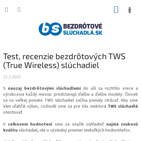
Prejsť
NÁKUP
na
obsah
KOŠÍK
Test, recenzie bezdrôtových TWS
(True Wireless) slúchadiel
12.2.2020
S
naozaj bezdrôtovými slúchadlami
do uší sa roztrhlo vrece a
výrobcovia každý mesiac predstavujú ďalšie a ďalšie modely. Človek
sa vo veľkej ponuke TWS slúchadiel začína pomaly strácať. Aby sme
Vám uľahčili výber, rozhodli sme sa pre Vás niektorá
TWS slúchadlá
otestovať.
V
celkovom hodnotení
sme sa snažili zohľadniť
najmä zvukovú
kvalitu
slúchadiel, ide o výsledný priemer niekoľkých hodnotiteľov.