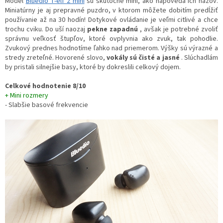
Model
Bluedio T-elf 2 mini
sú skutočne mini, ako napovedá ich názov.
Miniatúrny je aj prepravné puzdro, v ktorom môžete dobitím predĺžiť
používanie až na 30 hodín! Dotykové ovládanie je veľmi citlivé a chce
trochu cviku. Do uší naozaj
pekne zapadnú
, avšak je potrebné zvoliť
správnu veľkosť štupľov, ktoré ovplyvnia ako zvuk, tak pohodlie.
Zvukový prednes hodnotíme ľahko nad priemerom. Výšky sú výrazné a
stredy zreteľné. Hovorené slovo,
vokály sú čisté a jasné
. Slúchadlám
by pristali silnejšie basy, ktoré by dokreslili celkový dojem.
Celkové hodnotenie 8/10
+ Mini rozmery
- Slabšie basové frekvencie