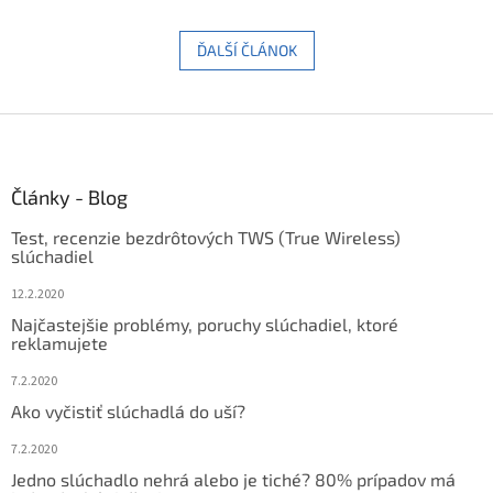
ĎALŠÍ ČLÁNOK
Z
á
p
ä
Články - Blog
t
Test, recenzie bezdrôtových TWS (True Wireless)
i
slúchadiel
e
12.2.2020
Najčastejšie problémy, poruchy slúchadiel, ktoré
reklamujete
7.2.2020
Ako vyčistiť slúchadlá do uší?
7.2.2020
Jedno slúchadlo nehrá alebo je tiché? 80% prípadov má