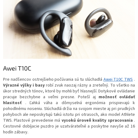
Awei T10C
Pre nadšencov ostrejšieho počúvania sú tu slúchadlá
Awei T10C TWS
.
Výrazné výšky i basy
robí zvuk naozaj rázny a zreteľný. To všetko na
úkor stredných tónov, ktoré by mohli byť hlasnejší. Dotykové ovládanie
pracuje bezchybne a veľmi presne. Poteší aj
možnosť ovládať
hlasitosť
. Ľahká váha a dômyselná ergonómia prispievajú k
pohodlnému noseniu. Slúchadlá držia na svojom mieste aj pri prudkých
pohyboch ale neposkytujú takú istotu pri otrasoch, ako model Athlete
TWS. Plastové prevedenie má
vysokú úroveň kvality spracovania
.
Cestovné dobíjacie puzdro je uzatvárateľné a poskytne navyše až 16
hodín zábavy.