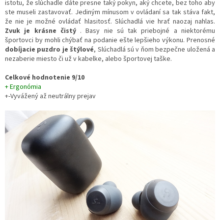
istotu, že slúchadle dáte presne taký pokyn, aký chcete, bez toho aby
ste museli zastavovať. Jediným mínusom v ovládaní sa tak stáva fakt,
že nie je možné ovládať hlasitosť. Slúchadlá vie hrať naozaj nahlas.
Zvuk je krásne čistý
. Basy nie sú tak priebojné a niektorému
športovci by mohli chýbať na podanie ešte lepšieho výkonu. Prenosné
dobíjacie puzdro je štýlové
, Slúchadlá sú v ňom bezpečne uložená a
nezaberie miesto či už v kabelke, alebo športovej taške.
Celkové hodnotenie 9/10
+ Ergonómia
+-Vyvážený až neutrálny prejav