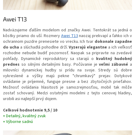
Awei T13
Nadväzujeme ďalším modelom od značky Awei. Tentokrát sa jedná o
kôstky priamo do uší. Rozmery
Awei T13
naozaj prekvapí a ľahko ich v
ochrannom puzdre prenesiete vo vrecku. Ich tvar
dokonale zapadne
do ucha
a slúchadlá pohodlne drží.
Vyzerajú elegantne
a ich veľkosť
rozhodne nebude budiť pozornosť. Naopak sa pripravte na zvedavé
pohľady. Dynamické reproduktory sa starajú o
kvalitný hudobný
prednes
so silnými detailnými basy. Počúvanie je
veľmi zábavné
a
milovníci dynamickej hudby si prídu na svoje. Stredy sú dobre
vykreslené a výšky majú pekne "chrumkavý" prejav. Dotykové
ovládanie je príjemné, funguje presne a bez zbytočných prieťahov.
Možnosť ovládania hlasitosti je samozrejmosťou, mobil tak môže
zostať schovaný. Medzi ostatnými modelmi z tejto cenovej hladiny,
urobili asi najlepší prvý dojem.
Celkové hodnotenie 9,5 / 10
+ Detailný, kvalitný zvuk
+ Výborne sadnú