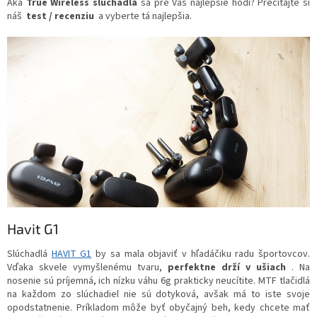
Aká
True Wireless slúchadlá
sa pre Vás najlepšie hodí? Prečítajte si
náš
test / recenziu
a vyberte tá najlepšia.
Havit G1
Slúchadlá
HAVIT G1
by sa mala objaviť v hľadáčiku radu športovcov.
Vďaka skvele vymyšlenému tvaru,
perfektne drží v ušiach
. Na
nosenie sú príjemná, ich nízku váhu 6g prakticky neucítite. MTF tlačidlá
na každom zo slúchadiel nie sú dotyková, avšak má to iste svoje
opodstatnenie. Príkladom môže byť obyčajný beh, kedy chcete mať