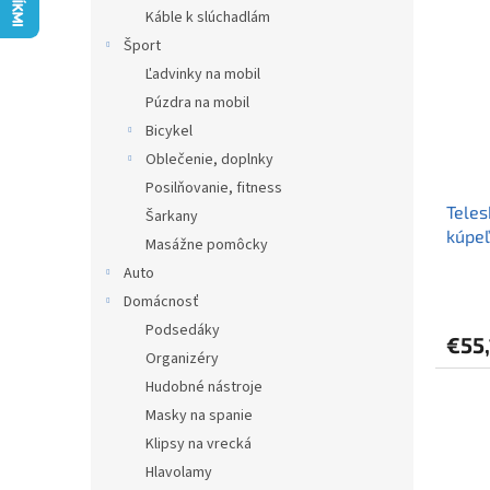
i
Káble k slúchadlám
p
e
i
Šport
p
s
r
Ľadvinky na mobil
p
o
Púzdra na mobil
r
d
Bicykel
o
u
Oblečenie, doplnky
d
k
Posilňovanie, fitness
u
t
Teles
k
o
Šarkany
kúpeľ
t
v
Masážne pomôcky
sprch
o
Auto
Priem
v
Domácnosť
hodno
produ
Podsedáky
€55
je
Organizéry
5,0
Hudobné nástroje
z
5
Masky na spanie
hviezd
Klipsy na vrecká
Hlavolamy