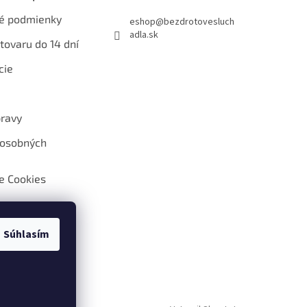
é podmienky
eshop
@
bezdrotovesluch
adla.sk
tovaru do 14 dní
cie
ravy
 osobných
e Cookies
Súhlasím