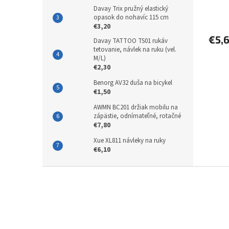
do ku
Davay Trix pružný elastický
opasok do nohavíc 115 cm
€3,20
€5,
Davay TATTOO TS01 rukáv
tetovanie, návlek na ruku (vel.
M/L)
€2,30
Benorg AV32 duša na bicykel
€1,50
AWMN BC201 držiak mobilu na
zápästie, odnímateľné, rotačné
€7,80
Xue XL811 návleky na ruky
€6,10
Z
á
p
ä
t
i