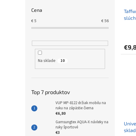
Cena
Taffw
slúch
€
5
€
56
Priem
hodno
produ
€9,
je
4,0
z
Na sklade
10
5
hviezd
Top 7 produktov
VUP MP-8122 držiak mobilu na
ruku na zápästie čierna
€6,80
Gamsungtex AQUA-X návleky na
Unive
ruky športové
sklad
€3