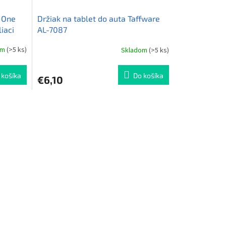
s One
Držiak na tablet do auta Taffware
iaci
AL-7087
om
(>5 ks)
Skladom
(>5 ks)
 košíka
Do košíka
€6,10