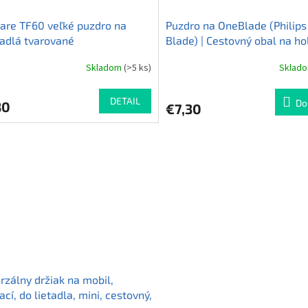
are TF60 veľké puzdro na
Puzdro na OneBlade (Philip
adlá tvarované
Blade) | Cestovný obal na hol
strojček Taffware 5566
Skladom
(>5 ks)
Sklad
erné
tenie
ktu
DETAIL
Do
80
€7,30
ičiek.
rzálny držiak na mobil,
ací, do lietadla, mini, cestovný,