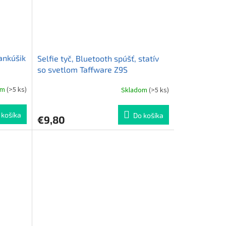
ankúšik
Selfie tyč, Bluetooth spúšť, statív
so svetlom Taffware Z9S
šedá
om
(>5 ks)
Skladom
(>5 ks)
Priemerné
hodnotenie
produktu
 košíka
Do košíka
€9,80
je
1,0
z
5
hviezdičiek.