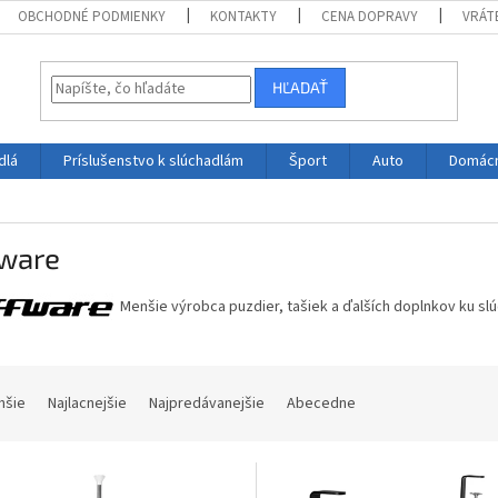
OBCHODNÉ PODMIENKY
KONTAKTY
CENA DOPRAVY
VRÁT
HĽADAŤ
dlá
Príslušenstvo k slúchadlám
Šport
Auto
Domác
fware
Menšie výrobca puzdier, tašiek a ďalších doplnkov ku sl
hšie
Najlacnejšie
Najpredávanejšie
Abecedne