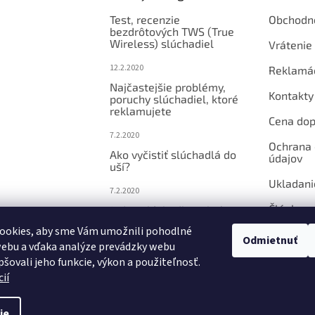
s
Test, recenzie
Obchodn
u
bezdrôtových TWS (True
Wireless) slúchadiel
Vrátenie 
12.2.2020
Reklamá
Najčastejšie problémy,
Kontakty
poruchy slúchadiel, ktoré
reklamujete
Cena dop
7.2.2020
Ochrana
Ako vyčistiť slúchadlá do
údajov
uší?
Ukladani
7.2.2020
Články
Jedno slúchadlo nehrá
alebo je tiché? 80%
ookies, aby sme Vám umožnili pohodlné
prípadov má jednoduché
Odmietnuť
riešenie
webu a vďaka analýze prevádzky webu
pšovali jeho funkcie, výkon a použiteľnosť.
7.2.2020
ií
ie