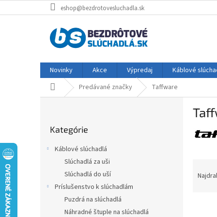
Prejsť
eshop@bezdrotovesluchadla.sk
na
obsah
Novinky
Akce
Výpredaj
Káblové slúcha
Domov
Predávané značky
Taffware
B
Taf
o
Preskočiť
č
Kategórie
kategórie
n
ý
Káblové slúchadlá
p
Slúchadlá za uši
R
a
a
Slúchadlá do uší
Najdra
n
d
e
Príslušenstvo k slúchadlám
e
l
Puzdrá na slúchadlá
V
n
Náhradné štuple na slúchadlá
ý