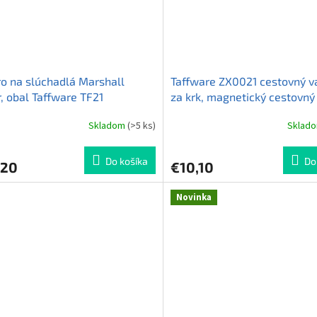
o na slúchadlá Marshall
Taffware ZX0021 cestovný v
, obal Taffware TF21
za krk, magnetický cestovný
nákrčník z pamäťovej peny, 
Skladom
(>5 ks)
Sklad
erné
28x26x14 cm
tenie
ktu
Do košíka
Do
,20
€10,10
Novinka
ičiek.