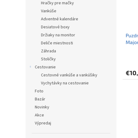
Hračky pre mačky
Vankúše
Adventné kalendáre
Desiatové boxy
Držiaky na monitor
Puzdr
Major
Deliče miestnosti
Záhrada
Priem
Stoličky
hodno
Cestovanie
produ
€10
je
Cestovné vankúše a vankúšiky
5,0
Vychytávky na cestovanie
z
5
Foto
hviezd
Bazár
Novinky
Akce
Výpredaj