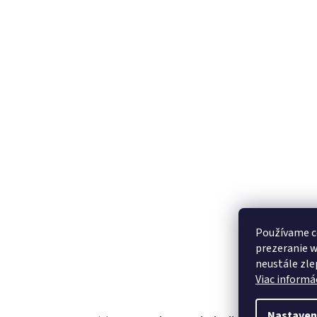
e
Používame c
prezeranie 
neustále zle
Viac informác
Nastaven