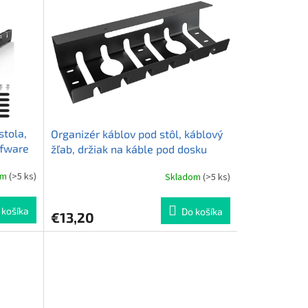
stola,
Organizér káblov pod stôl, káblový
ffware
žľab, držiak na káble pod dosku
Taffware VRT22
om
(>5 ks)
Skladom
(>5 ks)
Priemerné
hodnotenie
produktu
 košíka
Do košíka
€13,20
je
5,0
z
5
hviezdičiek.