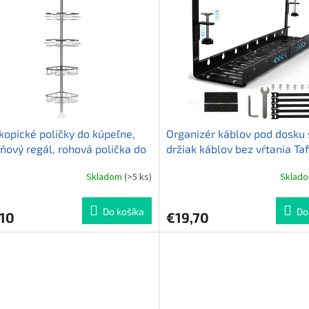
kopické poličky do kúpeľne,
Organizér káblov pod dosku 
ňový regál, rohová polička do
držiak káblov bez vŕtania Ta
y Taffware SNJ201
SPCJ-01
Skladom
(>5 ks)
Sklad
erné
Priemerné
tenie
hodnotenie
ktu
produktu
Do košíka
Do
,10
€19,70
je
4,3
z
5
ičiek.
hviezdičiek.