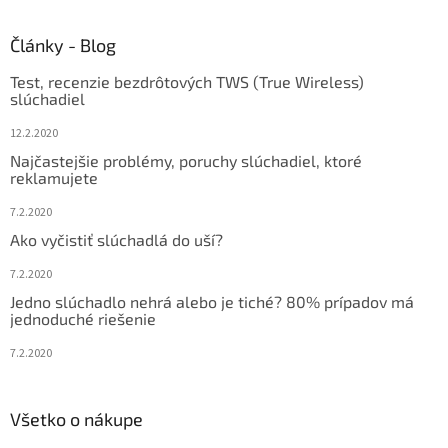
á
d
p
a
ä
Články - Blog
c
t
i
Test, recenzie bezdrôtových TWS (True Wireless)
i
e
slúchadiel
p
e
r
12.2.2020
v
Najčastejšie problémy, poruchy slúchadiel, ktoré
k
reklamujete
y
v
7.2.2020
ý
Ako vyčistiť slúchadlá do uší?
p
i
7.2.2020
s
u
Jedno slúchadlo nehrá alebo je tiché? 80% prípadov má
jednoduché riešenie
7.2.2020
Všetko o nákupe