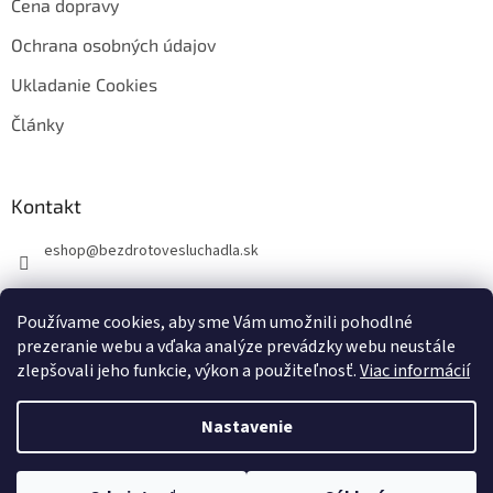
Cena dopravy
Ochrana osobných údajov
Ukladanie Cookies
Články
Kontakt
eshop
@
bezdrotovesluchadla.sk
Používame cookies, aby sme Vám umožnili pohodlné
prezeranie webu a vďaka analýze prevádzky webu neustále
zlepšovali jeho funkcie, výkon a použiteľnosť.
Viac informácií
Vytvoril Shoptet
Nastavenie
Copyright 2026
BezdrotoveSluchadla.sk
. Všetky práva vyhradené.