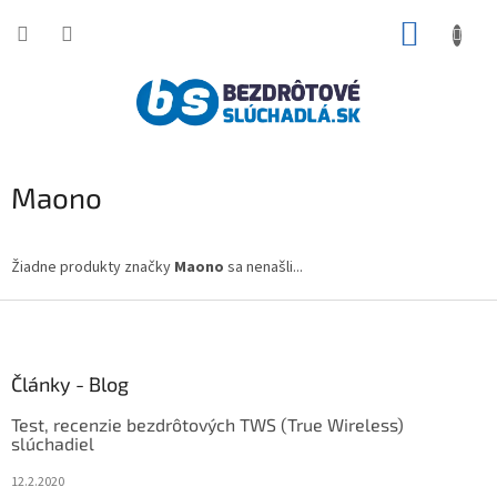
Prejsť
NÁKUP
na
obsah
KOŠÍK
Maono
Žiadne produkty značky
Maono
sa nenašli...
Z
á
p
ä
Články - Blog
t
Test, recenzie bezdrôtových TWS (True Wireless)
i
slúchadiel
e
12.2.2020