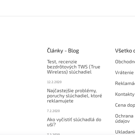
Články - Blog
Všetko 
Test, recenzie
Obchodn
bezdrôtových TWS (True
Wireless) slúchadiel
Vrátenie 
12.2.2020
Reklamá
Najčastejšie problémy,
Kontakty
poruchy slúchadiel, ktoré
reklamujete
Cena dop
7.2.2020
Ochrana
Ako vyčistiť slúchadlá do
údajov
uší?
Ukladani
7.2.2020