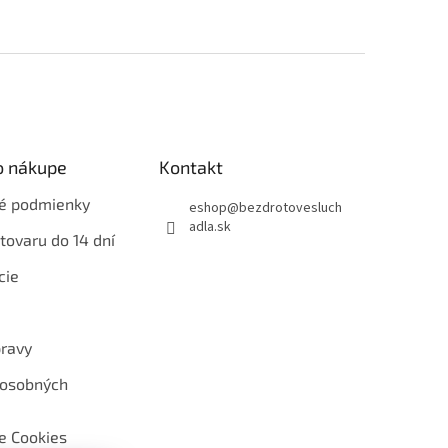
o nákupe
Kontakt
é podmienky
eshop
@
bezdrotovesluch
adla.sk
tovaru do 14 dní
cie
ravy
 osobných
e Cookies