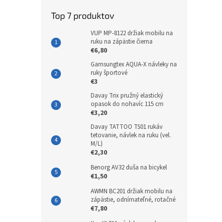
Top 7 produktov
VUP MP-8122 držiak mobilu na
ruku na zápästie čierna
€6,80
Gamsungtex AQUA-X návleky na
ruky športové
€3
Davay Trix pružný elastický
opasok do nohavíc 115 cm
€3,20
Davay TATTOO TS01 rukáv
tetovanie, návlek na ruku (vel.
M/L)
€2,30
Benorg AV32 duša na bicykel
€1,50
AWMN BC201 držiak mobilu na
zápästie, odnímateľné, rotačné
€7,80