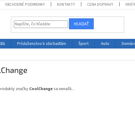
OBCHODNÉ PODMIENKY
KONTAKTY
CENA DOPRAVY
VRÁT
HĽADAŤ
dlá
Príslušenstvo k slúchadlám
Šport
Auto
Domác
lChange
produkty značky
CoolChange
sa nenašli...