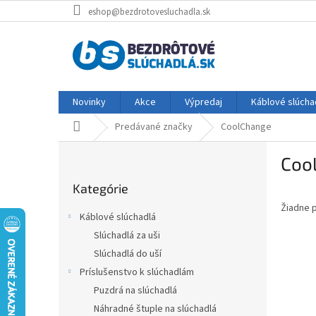
Prejsť
eshop@bezdrotovesluchadla.sk
na
obsah
Novinky
Akce
Výpredaj
Káblové slúcha
Domov
Predávané značky
CoolChange
B
Coo
o
Preskočiť
č
Kategórie
kategórie
n
Žiadne 
ý
Káblové slúchadlá
p
Slúchadlá za uši
a
Slúchadlá do uší
n
e
Príslušenstvo k slúchadlám
l
Puzdrá na slúchadlá
Náhradné štuple na slúchadlá