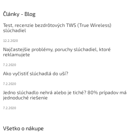
á
d
p
a
ä
Články - Blog
c
t
i
Test, recenzie bezdrôtových TWS (True Wireless)
i
e
slúchadiel
p
e
r
12.2.2020
v
Najčastejšie problémy, poruchy slúchadiel, ktoré
k
reklamujete
y
v
7.2.2020
ý
Ako vyčistiť slúchadlá do uší?
p
i
7.2.2020
s
u
Jedno slúchadlo nehrá alebo je tiché? 80% prípadov má
jednoduché riešenie
7.2.2020
Všetko o nákupe