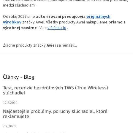
medzi slúchadlami.
Od roku 2017 sme
autorizovaní predajcovia
originálnych
výrobkov
značky Awei. Všetky produkty Awei nakupujeme
priamo z
výrobnej továrne
. Viac
v článku tu
.
Žiadne produkty značky
Awei
sa nenašli...
Z
á
p
ä
Články - Blog
t
Test, recenzie bezdrôtových TWS (True Wireless)
i
slúchadiel
e
12.2.2020
Najčastejšie problémy, poruchy slúchadiel, ktoré
reklamujete
7.2.2020