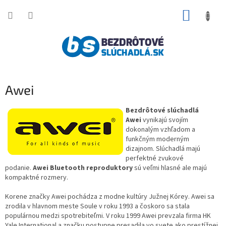
Prejsť
NÁKUP
na
obsah
KOŠÍK
Awei
Bezdrôtové slúchadlá
Awei
vynikajú svojím
dokonalým vzhľadom a
funkčným moderným
dizajnom. Slúchadlá majú
perfektné zvukové
podanie.
Awei Bluetooth reproduktory
sú veľmi hlasné ale majú
kompaktné rozmery.
Korene značky Awei pochádza z modne kultúry Južnej Kórey. Awei sa
zrodila v hlavnom meste Soule v roku 1993 a čoskoro sa stala
populárnou medzi spotrebiteľmi. V roku 1999 Awei prevzala firma HK
Yale International a značku postupne presadila vo svete ako prestížnej