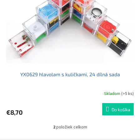
YX0629 hlavolam s kuličkami, 24 dílná sada
Skladom
(>5 ks)
Do košíka
€8,70
2
položiek celkom
O
v