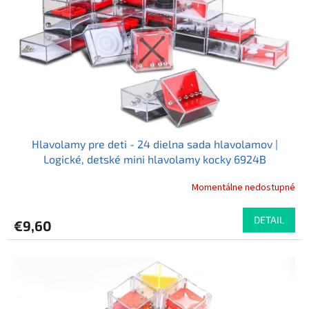
r
d
o
u
d
k
u
t
k
o
t
v
o
v
Hlavolamy pre deti - 24 dielna sada hlavolamov |
Logické, detské mini hlavolamy kocky 6924B
Momentálne nedostupné
DETAIL
€9,60