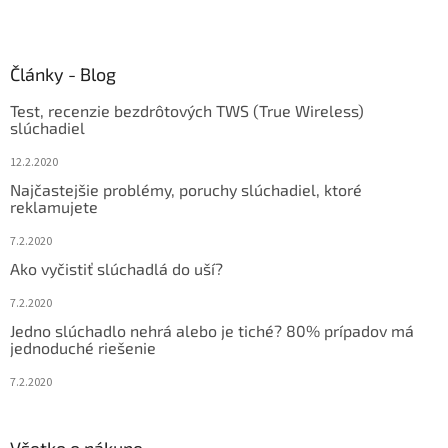
l
Z
á
á
d
p
a
ä
Články - Blog
c
t
i
Test, recenzie bezdrôtových TWS (True Wireless)
i
e
slúchadiel
p
e
r
12.2.2020
v
Najčastejšie problémy, poruchy slúchadiel, ktoré
k
reklamujete
y
v
7.2.2020
ý
Ako vyčistiť slúchadlá do uší?
p
i
7.2.2020
s
u
Jedno slúchadlo nehrá alebo je tiché? 80% prípadov má
jednoduché riešenie
7.2.2020
Všetko o nákupe