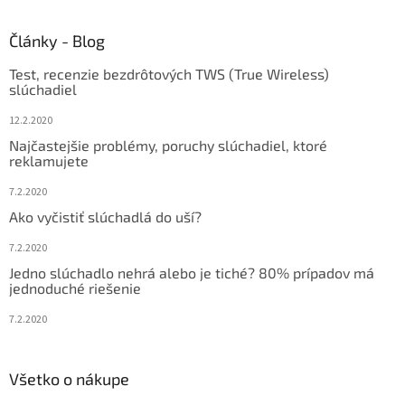
á
d
p
a
ä
Články - Blog
c
t
i
Test, recenzie bezdrôtových TWS (True Wireless)
i
e
slúchadiel
p
e
r
12.2.2020
v
Najčastejšie problémy, poruchy slúchadiel, ktoré
k
reklamujete
y
v
7.2.2020
ý
Ako vyčistiť slúchadlá do uší?
p
i
7.2.2020
s
u
Jedno slúchadlo nehrá alebo je tiché? 80% prípadov má
jednoduché riešenie
7.2.2020
Všetko o nákupe