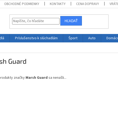
OBCHODNÉ PODMIENKY
KONTAKTY
CENA DOPRAVY
VRÁT
HĽADAŤ
dlá
Príslušenstvo k slúchadlám
Šport
Auto
Domác
sh Guard
produkty značky
Marsh Guard
sa nenašli...