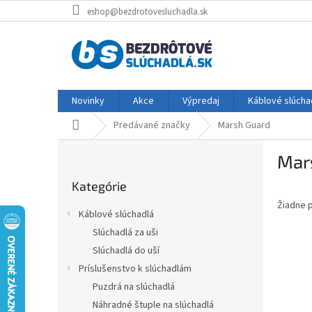
Prejsť
eshop@bezdrotovesluchadla.sk
na
obsah
Novinky
Akce
Výpredaj
Káblové slúcha
Domov
Predávané značky
Marsh Guard
B
Mar
o
Preskočiť
č
Kategórie
kategórie
n
Žiadne 
ý
Káblové slúchadlá
p
Slúchadlá za uši
a
Slúchadlá do uší
n
e
Príslušenstvo k slúchadlám
l
Puzdrá na slúchadlá
Náhradné štuple na slúchadlá