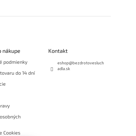
o nákupe
Kontakt
é podmienky
eshop
@
bezdrotovesluch
adla.sk
tovaru do 14 dní
cie
ravy
 osobných
e Cookies