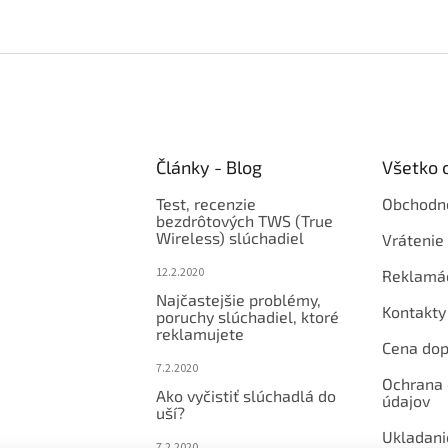
Články - Blog
Všetko 
Test, recenzie
Obchodn
bezdrôtových TWS (True
Wireless) slúchadiel
Vrátenie 
12.2.2020
Reklamá
Najčastejšie problémy,
Kontakty
poruchy slúchadiel, ktoré
reklamujete
Cena dop
7.2.2020
Ochrana
Ako vyčistiť slúchadlá do
údajov
uší?
Ukladani
7.2.2020