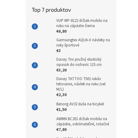
Top 7 produktov
VUP MP-8122 držiak mobilu na
ruku na zápästie čierna
€6,80
Gamsungtex AQUA-X návleky na
ruky športové
€3
Davay Trix pružný elastický
opasok do nohavíc 115 cm
€3,20
Davay TATTOO TS01 rukáv
tetovanie, návlek na ruku (vel.
M/L)
€2,30
Benorg AV32 duša na bicykel
€1,50
AWMN BC201 držiak mobilu na
zápästie, odnímateľné, rotačné
€7,80