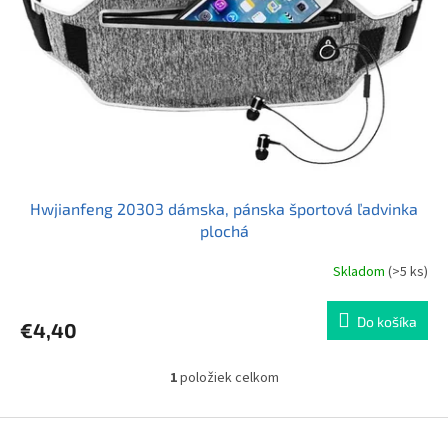
r
d
o
u
d
k
u
t
k
o
t
v
o
v
Hwjianfeng 20303 dámska, pánska športová ľadvinka
plochá
Skladom
(>5 ks)
Do košíka
€4,40
1
položiek celkom
O
v
l
Z
á