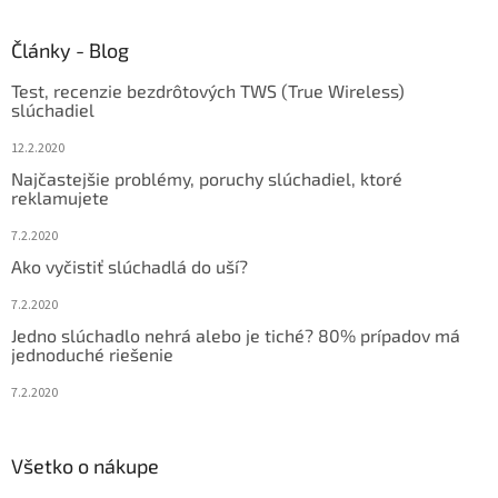
á
d
p
a
ä
Články - Blog
c
t
i
Test, recenzie bezdrôtových TWS (True Wireless)
i
e
slúchadiel
p
e
r
12.2.2020
v
Najčastejšie problémy, poruchy slúchadiel, ktoré
k
reklamujete
y
v
7.2.2020
ý
Ako vyčistiť slúchadlá do uší?
p
i
7.2.2020
s
u
Jedno slúchadlo nehrá alebo je tiché? 80% prípadov má
jednoduché riešenie
7.2.2020
Všetko o nákupe