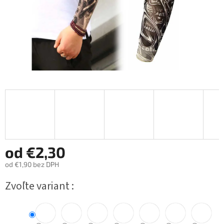
od
€2,30
od
€1,90
bez DPH
Jednotková
Zvoľte variant
cena: