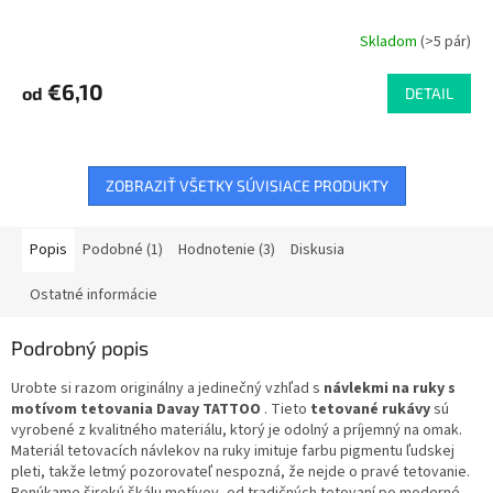
Skladom
(>5 pár)
€6,10
od
DETAIL
ZOBRAZIŤ VŠETKY SÚVISIACE PRODUKTY
Popis
Podobné (1)
Hodnotenie (3)
Diskusia
Ostatné informácie
Podrobný popis
Urobte si razom originálny a jedinečný vzhľad s
návlekmi na ruky s
motívom tetovania Davay TATTOO
. Tieto
tetované rukávy
sú
vyrobené z kvalitného materiálu, ktorý je odolný a príjemný na omak.
Materiál tetovacích návlekov na ruky imituje farbu pigmentu ľudskej
pleti, takže letmý pozorovateľ nespozná, že nejde o pravé tetovanie.