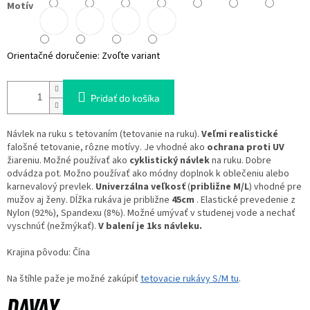
Motív
Orientačné doručenie:
Zvoľte variant
Pridať do košíka
Návlek na ruku s tetovaním (tetovanie na ruku).
Veľmi realistické
falošné tetovanie, rôzne motívy. Je vhodné ako
ochrana proti UV
žiareniu. Možné používať ako
cyklistický návlek
na ruku. Dobre
odvádza pot. Možno používať ako módny doplnok k oblečeniu alebo
karnevalový prevlek.
Univerzálna veľkosť
(
približne M/L
) vhodné pre
mužov aj ženy. Dĺžka rukáva je približne
45cm
. Elastické prevedenie z
Nylon (92%), Spandexu (8%). Možné umývať v studenej vode a nechať
vyschnúť (nežmýkať).
V balení je 1ks návleku.
Krajina pôvodu: Čína
Na štíhle paže je možné zakúpiť
tetovacie rukávy S/M tu
.