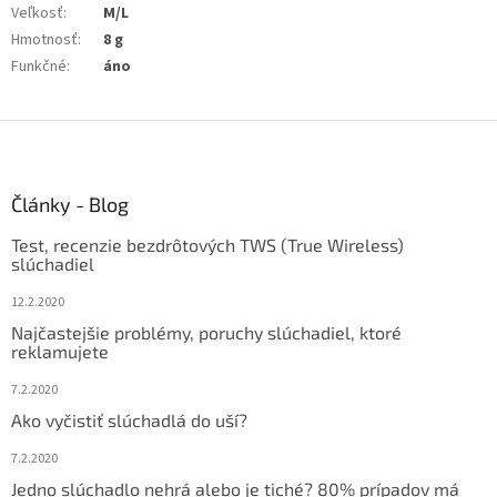
Veľkosť
:
M/L
Hmotnosť
:
8 g
Funkčné
:
áno
Z
á
p
ä
Články - Blog
t
Test, recenzie bezdrôtových TWS (True Wireless)
i
slúchadiel
e
12.2.2020
Najčastejšie problémy, poruchy slúchadiel, ktoré
reklamujete
7.2.2020
Ako vyčistiť slúchadlá do uší?
7.2.2020
Jedno slúchadlo nehrá alebo je tiché? 80% prípadov má