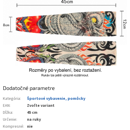
Dodatočné parametre
Kategória
:
Športové vybavenie, pomôcky
EAN
:
Zvoľte variant
Dĺžka
:
45 cm
Určenie
:
na ruky
Kompresné
:
nie