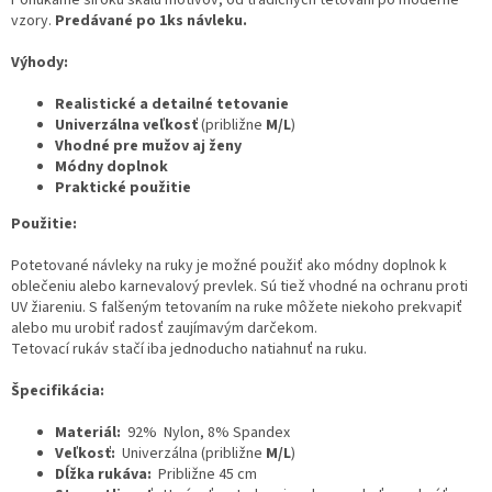
Ponúkame širokú škálu motívov, od tradičných tetovaní po moderné
vzory.
Predávané po 1ks návleku.
Výhody:
Realistické a detailné tetovanie
Univerzálna veľkosť
(približne
M/L
)
Vhodné pre mužov aj ženy
Módny doplnok
Praktické použitie
Použitie:
Potetované návleky na ruky je možné použiť ako módny doplnok k
oblečeniu alebo karnevalový prevlek. Sú tiež vhodné na ochranu proti
UV žiareniu. S falšeným tetovaním na ruke môžete niekoho prekvapiť
alebo mu urobiť radosť zaujímavým darčekom.
Tetovací rukáv stačí iba jednoducho natiahnuť na ruku.
Špecifikácia:
Materiál:
92% Nylon, 8% Spandex
Veľkosť:
Univerzálna (približne
M/L
)
Dĺžka rukáva:
Približne 45 cm