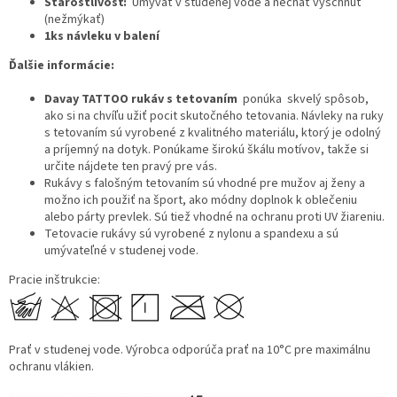
Starostlivosť:
Umývať v studenej vode a nechať vyschnúť
(nežmýkať)
1ks návleku v balení
Ďalšie informácie:
Davay TATTOO rukáv s tetovaním
ponúka skvelý spôsob,
ako si na chvíľu užiť pocit skutočného tetovania. Návleky na ruky
s tetovaním sú vyrobené z kvalitného materiálu, ktorý je odolný
a príjemný na dotyk. Ponúkame širokú škálu motívov, takže si
určite nájdete ten pravý pre vás.
Rukávy s falošným tetovaním sú vhodné pre mužov aj ženy a
možno ich použiť na šport, ako módny doplnok k oblečeniu
alebo párty prevlek. Sú tiež vhodné na ochranu proti UV žiareniu.
Tetovacie rukávy sú vyrobené z nylonu a spandexu a sú
umývateľné v studenej vode.
Pracie inštrukcie:
Prať v studenej vode. Výrobca odporúča prať na 10°C pre maximálnu
ochranu vlákien.