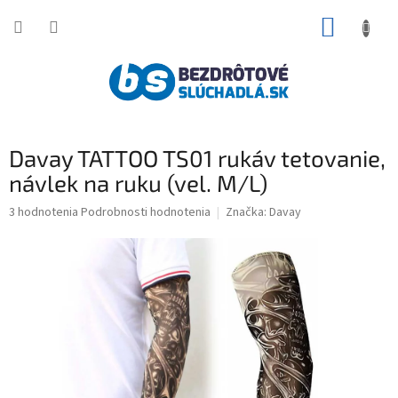
Prejsť
NÁKUP
na
obsah
KOŠÍK
Davay TATTOO TS01 rukáv tetovanie,
návlek na ruku (vel. M/L)
Priemerné
3 hodnotenia
Podrobnosti hodnotenia
Značka:
Davay
hodnotenie
produktu
je
5,0
z
5
hviezdičiek.