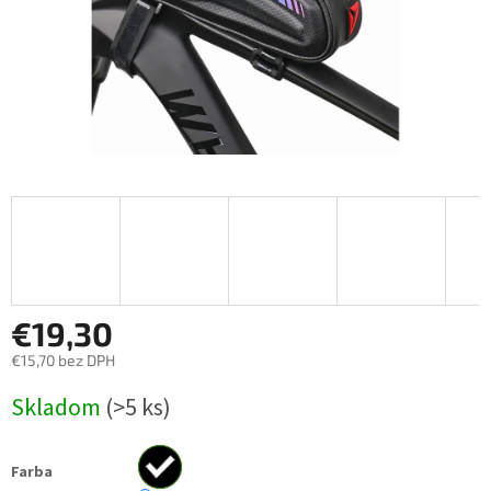
€19,30
€15,70 bez DPH
Jednotková
Skladom
(>5 ks)
cena:
Farba