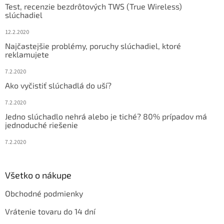
Test, recenzie bezdrôtových TWS (True Wireless)
i
slúchadiel
e
12.2.2020
Najčastejšie problémy, poruchy slúchadiel, ktoré
reklamujete
7.2.2020
Ako vyčistiť slúchadlá do uší?
7.2.2020
Jedno slúchadlo nehrá alebo je tiché? 80% prípadov má
jednoduché riešenie
7.2.2020
Všetko o nákupe
Obchodné podmienky
Vrátenie tovaru do 14 dní