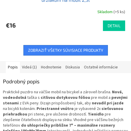
Skladom
(>5 ks)
€16
DETAIL
ZOBRAZIŤ VŠETKY SÚVISIACE PRODUKTY
Popis
Videá (1)
Hodnotenie
Diskusia
Ostatné informácie
Podrobný popis
Praktické puzdro na väčšie mobil na bicykel a zároveň brašna.
Nová,
vodeodolná
taška s
citlivou dotykovou fóliou
pre mobil a
pevnými
stenami
z EVA peny. Dizajn prispôsobený tak, aby
nevadil pri jazde
na bicykli kolenám.
Priestranné vnútro
je vybavené 2x
sieťovanou
priehradkou
pri stene, pre uloženie drobností.
Tienidlo
pre
zlepšenie čitateľnosti displaya na slnku. Vhodné pre väčšinu bežných
telefónov
do uhlopriečky približne 7"
– maximálne rozmery