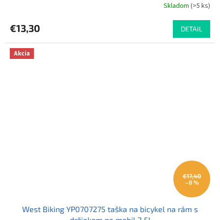
Skladom
(>5 ks)
Priemerné
hodnotenie
produktu
€13,30
DETAIL
je
4,8
z
Akcia
5
hviezdičiek.
€17,40
–8 %
West Biking YP0707275 taška na bicykel na rám s
držiakom na mobil 2,5l