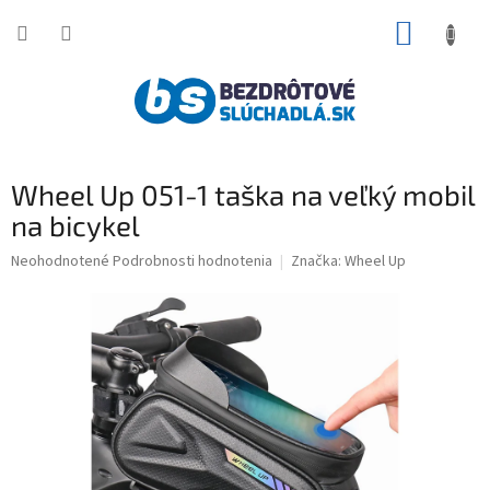
Prejsť
NÁKUP
na
obsah
KOŠÍK
Wheel Up 051-1 taška na veľký mobil
na bicykel
Priemerné
Neohodnotené
Podrobnosti hodnotenia
Značka:
Wheel Up
hodnotenie
produktu
je
0,0
z
5
hviezdičiek.