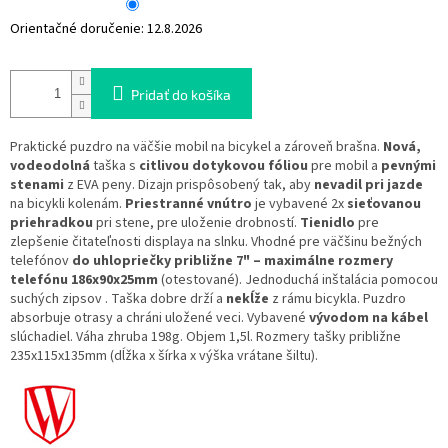
Orientačné doručenie:
12.8.2026
Pridať do košíka
Praktické puzdro na väčšie mobil na bicykel a zároveň brašna.
Nová,
vodeodolná
taška s
citlivou dotykovou fóliou
pre mobil a
pevnými
stenami
z EVA peny. Dizajn prispôsobený tak, aby
nevadil pri jazde
na bicykli kolenám.
Priestranné vnútro
je vybavené 2x
sieťovanou
priehradkou
pri stene, pre uloženie drobností.
Tienidlo
pre
zlepšenie čitateľnosti displaya na slnku. Vhodné pre väčšinu bežných
telefónov
do uhlopriečky približne 7"
– maximálne rozmery
telefónu 186x90x25mm
(otestované). Jednoduchá inštalácia pomocou
suchých zipsov . Taška dobre drží a
nekĺže
z rámu bicykla. Puzdro
absorbuje otrasy a chráni uložené veci. Vybavené
vývodom na kábel
slúchadiel. Váha zhruba 198g. Objem 1,5l. Rozmery tašky približne
235x115x135mm (dĺžka x šírka x výška vrátane šiltu).