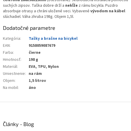
telefónu 186x90x25mm
(otestované). Jednoduchá inštalácia pomocou
suchých zipsov. Taška dobre drží a
nekĺže
z rámu bicykla. Puzdro
absorbuje otrasy a chráni uložené veci. Vybavené
vývodom na kábel
slúchadiel. Váha zhruba 198g. Objem 1,5l.
Dodatočné parametre
Kategória
:
Tašky a brašne na bicykel
EAN
:
9158059087679
Farba
:
čierne
Hmotnosť
:
198 g
Materiál
:
EVA, TPU, Nylon
Umiestnenie
:
na rám
Objem
:
1,5 litrov
Na mobil
:
áno
Z
á
p
ä
Články - Blog
t