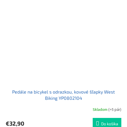
Pedále na bicykel s odrazkou, kovové šľapky West
Biking YP0802104
Skladom
(>5 pár)
Priemerné
hodnotenie
produktu
€32,90
Do košíka
je