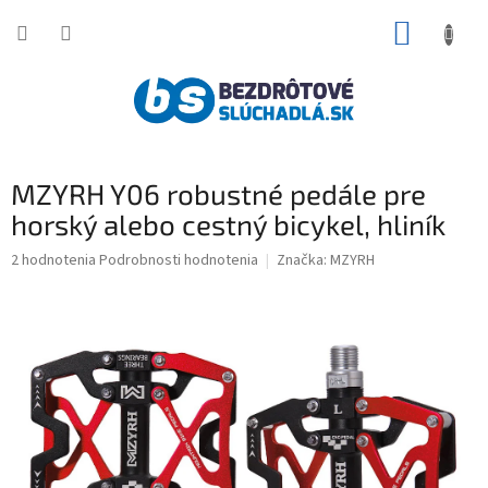
Prejsť
NÁKUP
na
obsah
KOŠÍK
MZYRH Y06 robustné pedále pre
horský alebo cestný bicykel, hliník
Priemerné
2 hodnotenia
Podrobnosti hodnotenia
Značka:
MZYRH
hodnotenie
produktu
je
5,0
z
5
hviezdičiek.