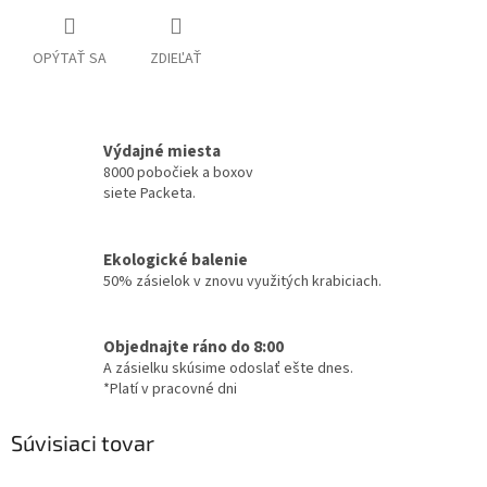
OPÝTAŤ SA
ZDIEĽAŤ
Výdajné miesta
8000 pobočiek a boxov
siete Packeta.
Ekologické balenie
50% zásielok v znovu využitých krabiciach.
Objednajte ráno do 8:00
A zásielku skúsime odoslať ešte dnes.
*Platí v pracovné dni
Súvisiaci tovar