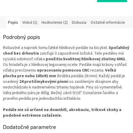
5,0
z
5
hviezdičiek.
Popis
Videá (1)
Hodnotenie (2)
Diskusia
Ostatné informácie
Podrobný popis
Robustné a napriek tomu ľahké hliníkové pedále na bicykel.
Spoľahlivý
chod bez drhnutia
zaisťujú 3 zapuzdrené ložiská. Telo pedálov má
vysokú odolnosť vďaka
použitiu kvalitnej hliníkovej zliatiny 6061
.
Os hriadeľa je z hliníkovej legovanej ocele. Pedále majú krásny vzhľad
vďaka precíznemu
opracovaniu pomocou CNC
rezania.
Veľká
plocha pre nohu 105x91 mm
(hrúbka pedála 26 mm). Každý pedál je
osadený
24 protišmykovými pinmi
so zaobleným dizajnom aby
nedochádzalo k nadmernému trhaniu topánok. Piny sú vymeniteľné.
Váha jedného páru je 405g. Bežný závit 9/16". Označenie ľavého a
pravého pedála pre jednoduchšiu inštaláciu.
Pedále nie sú určené na downhill, akrobaciu, trikové skoky a
podobné extrémne zaťaženie.
Dodatočné parametre