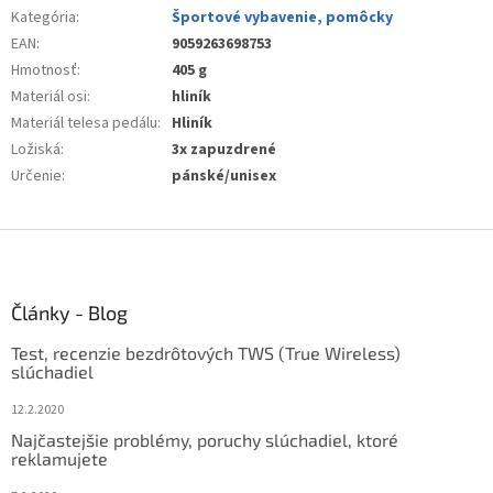
Kategória
:
Športové vybavenie, pomôcky
EAN
:
9059263698753
Hmotnosť
:
405 g
Materiál osi
:
hliník
Materiál telesa pedálu
:
Hliník
Ložiská
:
3x zapuzdrené
Určenie
:
pánské/unisex
Z
á
p
ä
Články - Blog
t
Test, recenzie bezdrôtových TWS (True Wireless)
i
slúchadiel
e
12.2.2020
Najčastejšie problémy, poruchy slúchadiel, ktoré
reklamujete