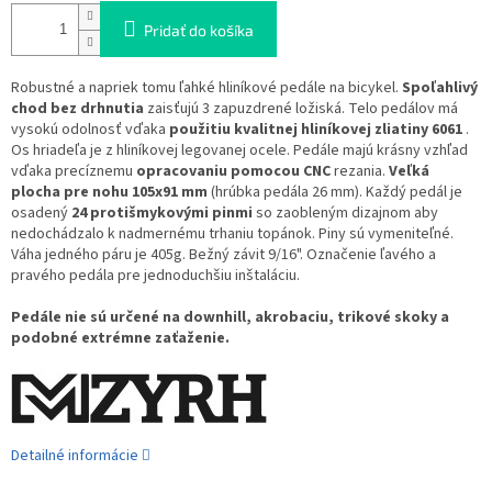
Pridať do košíka
Robustné a napriek tomu ľahké hliníkové pedále na bicykel.
Spoľahlivý
chod bez drhnutia
zaisťujú 3 zapuzdrené ložiská. Telo pedálov má
vysokú odolnosť vďaka
použitiu kvalitnej hliníkovej zliatiny 6061
.
Os hriadeľa je z hliníkovej legovanej ocele. Pedále majú krásny vzhľad
vďaka precíznemu
opracovaniu pomocou CNC
rezania.
Veľká
plocha pre nohu 105x91 mm
(hrúbka pedála 26 mm). Každý pedál je
osadený
24 protišmykovými pinmi
so zaobleným dizajnom aby
nedochádzalo k nadmernému trhaniu topánok. Piny sú vymeniteľné.
Váha jedného páru je 405g. Bežný závit 9/16". Označenie ľavého a
pravého pedála pre jednoduchšiu inštaláciu.
Pedále nie sú určené na downhill, akrobaciu, trikové skoky a
podobné extrémne zaťaženie.
Detailné informácie