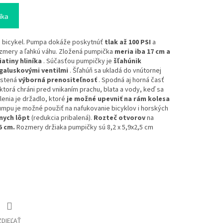
íka
 bicykel. Pumpa dokáže poskytnúť
tlak až 100 PSI
a
ozmery a ľahkú váhu. Zložená pumpička
meria iba 17 cm a
iatiny hliníka
. Súčasťou pumpičky je
šľahúnik
galuskovými ventilmi
. Šľahúň sa ukladá do vnútornej
aistená
výborná prenositeľnosť
. Spodná aj horná časť
 ktorá chráni pred vnikaním prachu, blata a vody, keď sa
enia je držadlo, ktoré
je možné upevniť na rám kolesa
umpu je možné použiť na nafukovanie bicyklov i horských
nych lôpt
(redukcia pribalená).
Rozteč otvorov
na
5 cm.
Rozmery držiaka pumpičky sú 8,2 x 5,9x2,5 cm
ZDIEĽAŤ