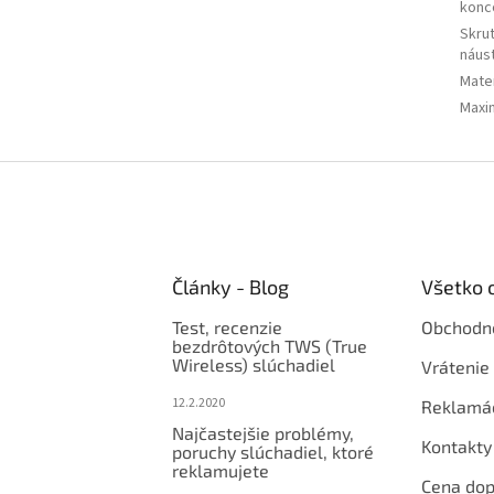
konc
Skru
náus
Mater
Maxim
Články - Blog
Všetko 
Test, recenzie
Obchodn
bezdrôtových TWS (True
Wireless) slúchadiel
Vrátenie 
12.2.2020
Reklamá
Najčastejšie problémy,
Kontakty
poruchy slúchadiel, ktoré
reklamujete
Cena dop