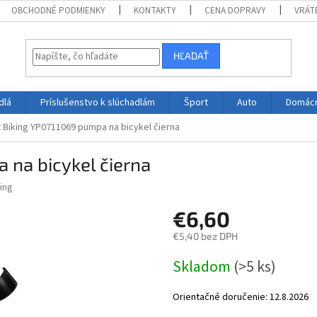
OBCHODNÉ PODMIENKY
KONTAKTY
CENA DOPRAVY
VRÁT
HĽADAŤ
dlá
Príslušenstvo k slúchadlám
Šport
Auto
Domác
 Biking YP0711069 pumpa na bicykel čierna
 na bicykel čierna
ing
€6,60
€5,40 bez DPH
Jednotková
Skladom
(>5 ks)
cena:
Orientačné doručenie:
12.8.2026