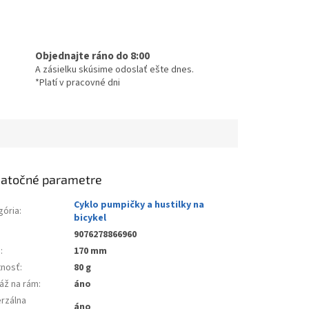
Objednajte ráno do 8:00
A zásielku skúsime odoslať ešte dnes.
*Platí v pracovné dni
atočné parametre
Cyklo pumpičky a hustilky na
gória
:
bicykel
9076278866960
a
:
170 mm
nosť
:
80 g
áž na rám
:
áno
erzálna
áno