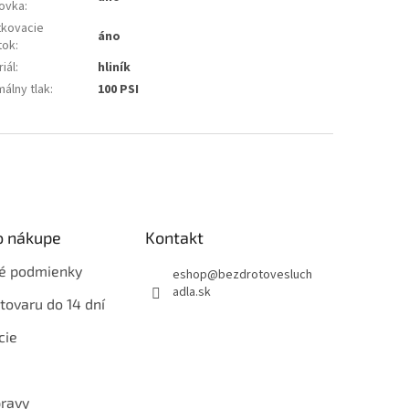
ovka
:
tkovacie
áno
tok
:
iál
:
hliník
álny tlak
:
100 PSI
o nákupe
Kontakt
é podmienky
eshop
@
bezdrotovesluch
adla.sk
tovaru do 14 dní
cie
ravy