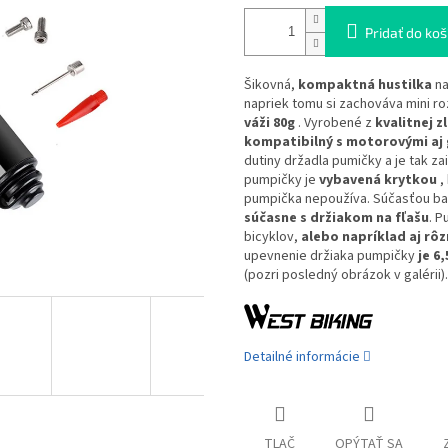
Pridať do koš
Šikovná,
kompaktná hustilka
na
napriek tomu si zachováva mini r
váži 80g
. Vyrobené z
kvalitnej zl
kompatibilný s motorovými aj 
dutiny držadla pumičky a je tak z
pumpičky je
vybavená krytkou
,
pumpička nepoužíva. Súčasťou bal
súčasne s držiakom na fľašu
. P
bicyklov,
alebo napríklad aj rôz
upevnenie držiaka pumpičky
je 6,
(pozri posledný obrázok v galérii).
Detailné informácie
TLAČ
OPÝTAŤ SA