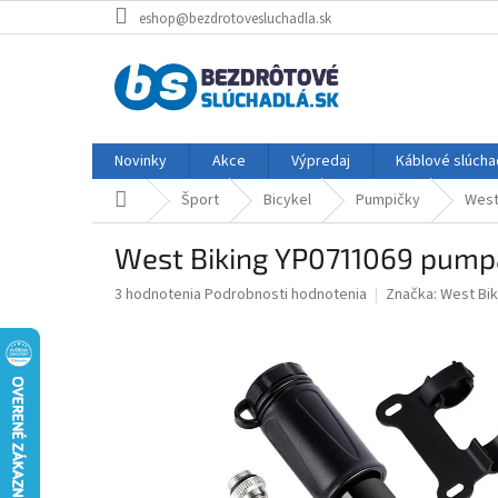
Prejsť
eshop@bezdrotovesluchadla.sk
na
obsah
Novinky
Akce
Výpredaj
Káblové slúcha
Domov
Šport
Bicykel
Pumpičky
West
West Biking YP0711069 pumpa
Priemerné
3 hodnotenia
Podrobnosti hodnotenia
Značka:
West Bik
hodnotenie
produktu
je
4,7
z
5
hviezdičiek.