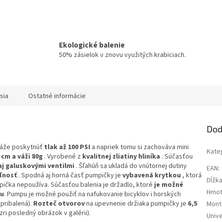
Ekologické balenie
50% zásielok v znovu využitých krabiciach.
sia
Ostatné informácie
Dod
káže poskytnúť
tlak až 100 PSI
a napriek tomu si zachováva mini
Kate
 cm a váži 80g
. Vyrobené z
kvalitnej zliatiny hliníka
. Súčasťou
j galuskovými ventilmi
. Šľahúň sa ukladá do vnútornej dutiny
EAN
:
ľnosť
. Spodná aj horná časť pumpičky je
vybavená krytkou
, ktorá
Dĺžk
pička nepoužíva. Súčasťou balenia je držadlo, ktoré
je možné
Hmot
šu
. Pumpu je možné použiť na nafukovanie bicyklov i horských
pribalená).
Rozteč otvorov
na upevnenie držiaka pumpičky je
6,5
Mont
ri posledný obrázok v galérii).
Univ