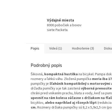
Výdajné miesta
8000 pobočiek a boxov
siete Packeta.
Popis
Videá (1)
Hodnotenie (3)
Disku
Podrobný popis
Šikovná,
kompaktná hustilka
na bicykel. Pumpa do
rozmery a ľahkú váhu. Zložená pumpička
meria iba 17
pumpičky je
šľahúnik kompatibilný s motorovými a
držadla pumičky a je tak zaistená
výborná prenosite
chráni pred vnikaním prachu, blata a vody, keď sa pum
upevniť na rám kolesa súčasne s držiakom na fľa
bicyklov,
alebo napríklad aj rôznych lôpt
(redukcia 
cm.
Rozmery držiaka pumpičky sú 8,2 x 5,9x2,5 cm (poz