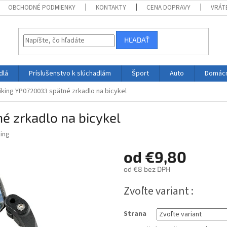
OBCHODNÉ PODMIENKY
KONTAKTY
CENA DOPRAVY
VRÁT
HĽADAŤ
dlá
Príslušenstvo k slúchadlám
Šport
Auto
Domác
iking YP0720033 spätné zrkadlo na bicykel
é zrkadlo na bicykel
ing
od
€9,80
od
€8
bez DPH
Jednotková
Zvoľte variant
cena:
Strana