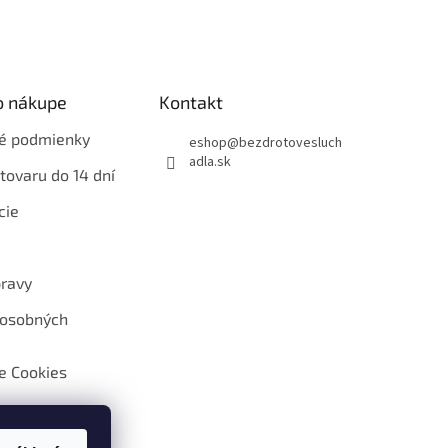
o nákupe
Kontakt
é podmienky
eshop
@
bezdrotovesluch
adla.sk
tovaru do 14 dní
cie
ravy
 osobných
e Cookies