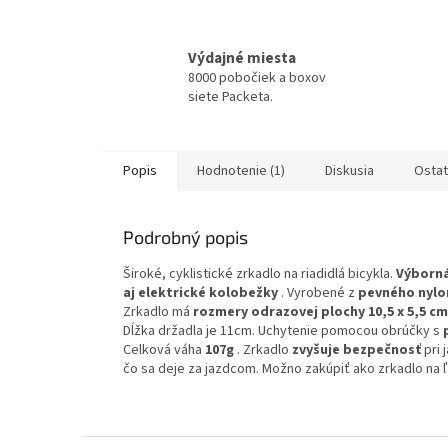
Výdajné miesta
8000 pobočiek a boxov
siete Packeta.
Popis
Hodnotenie (1)
Diskusia
Ostat
Podrobný popis
Široké, cyklistické zrkadlo na riadidlá bicykla.
Výborn
aj elektrické kolobežky
. Vyrobené z
pevného nylo
Zrkadlo má
rozmery odrazovej plochy 10,5 x 5,5 cm
Dĺžka držadla je 11cm. Uchytenie pomocou obrúčky s
Celková váha
107g
. Zrkadlo
zvyšuje bezpečnosť
pri 
čo sa deje za jazdcom. Možno zakúpiť ako zrkadlo na ľa
Z