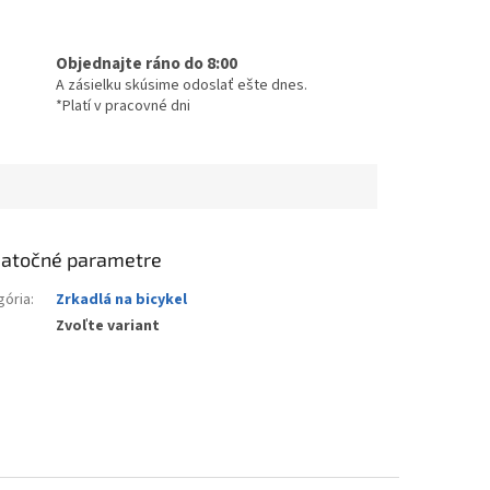
Objednajte ráno do 8:00
A zásielku skúsime odoslať ešte dnes.
*Platí v pracovné dni
atočné parametre
gória
:
Zrkadlá na bicykel
Zvoľte variant