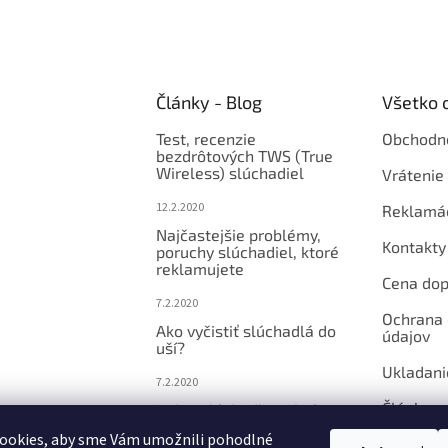
Články - Blog
Všetko 
Test, recenzie
Obchodn
bezdrôtových TWS (True
Wireless) slúchadiel
Vrátenie 
12.2.2020
Reklamá
Najčastejšie problémy,
Kontakty
poruchy slúchadiel, ktoré
reklamujete
Cena dop
7.2.2020
Ochrana
Ako vyčistiť slúchadlá do
údajov
uší?
Ukladani
7.2.2020
Články
Jedno slúchadlo nehrá
alebo je tiché? 80%
ookies, aby sme Vám umožnili pohodlné
prípadov má jednoduché