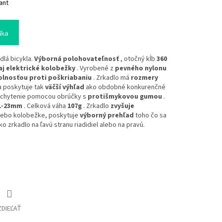
ant
íka
idlá bicykla.
Výborná polohovateľnosť
, otočný kĺb
360
 aj elektrické kolobežky
. Vyrobené z
pevného nylonu
lnosťou proti poškriabaniu
. Zrkadlo má
rozmery
 poskytuje tak
väčší výhľad
ako obdobné konkurenčné
 Uchytenie pomocou obrúčky s
protišmykovou gumou
.
1-23mm
. Celková váha
107g
. Zrkadlo
zvyšuje
 alebo kolobežke, poskytuje
výborný prehľad
toho čo sa
o zrkadlo na ľavú stranu riadidiel alebo na pravú.
ZDIEĽAŤ