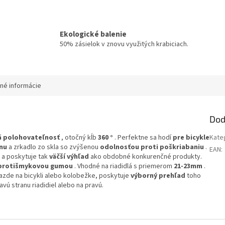
Ekologické balenie
50% zásielok v znovu využitých krabiciach.
né informácie
Dod
á polohovateľnosť
, otočný kĺb
360 °
. Perfektne sa hodí
pre bicykle
Kate
nu
a zrkadlo zo skla so zvýšenou
odolnosťou proti poškriabaniu
.
EAN
:
a poskytuje tak
väčší výhľad
ako obdobné konkurenčné produkty.
protišmykovou gumou
. Vhodné na riadidlá s priemerom
21-23mm
.
jazde na bicykli alebo kolobežke, poskytuje
výborný prehľad
toho
vú stranu riadidiel alebo na pravú.