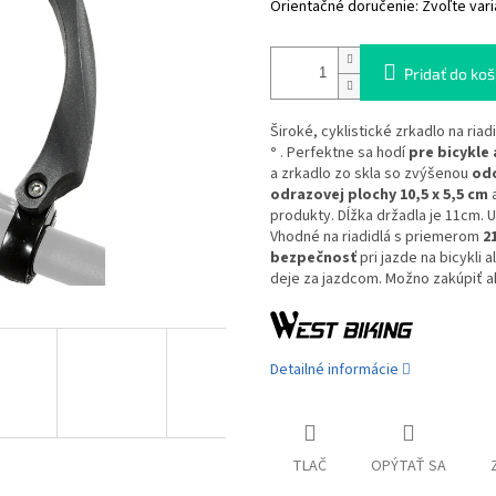
Orientačné doručenie:
Zvoľte vari
Pridať do koš
Široké, cyklistické zrkadlo na riad
°
. Perfektne sa hodí
pre bicykle
a zrkadlo zo skla so zvýšenou
odo
odrazovej plochy 10,5 x 5,5 cm
a
produkty. Dĺžka držadla je 11cm.
Vhodné na riadidlá s priemerom
2
bezpečnosť
pri jazde na bicykli
deje za jazdcom. Možno zakúpiť ak
Detailné informácie
TLAČ
OPÝTAŤ SA