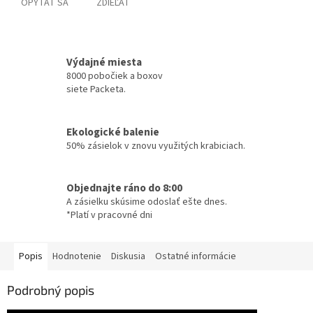
OPÝTAŤ SA
ZDIEĽAŤ
Výdajné miesta
8000 pobočiek a boxov
siete Packeta.
Ekologické balenie
50% zásielok v znovu využitých krabiciach.
Objednajte ráno do 8:00
A zásielku skúsime odoslať ešte dnes.
*Platí v pracovné dni
Popis
Hodnotenie
Diskusia
Ostatné informácie
Podrobný popis