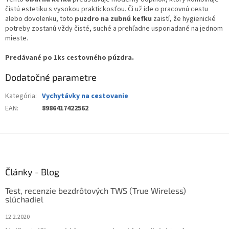
čistú estetiku s vysokou praktickosťou. Či už ide o pracovnú cestu
alebo dovolenku, toto
puzdro na zubnú kefku
zaistí, že hygienické
potreby zostanú vždy čisté, suché a prehľadne usporiadané na jednom
mieste.
Predávané po 1ks cestovného púzdra.
Dodatočné parametre
Kategória
:
Vychytávky na cestovanie
EAN
:
8986417422562
Z
á
p
ä
Články - Blog
t
Test, recenzie bezdrôtových TWS (True Wireless)
i
slúchadiel
e
12.2.2020