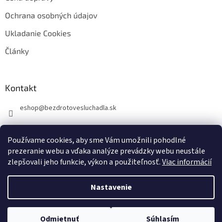
Ochrana osobných údajov
Ukladanie Cookies
Články
Kontakt
eshop
@
bezdrotovesluchadla.sk
Používame cookies, aby sme Vám umožnili pohodlné
prezeranie webu a vďaka analýze prevádzky webu neustále
zlepšovali jeho funkcie, výkon a použiteľnosť.
Viac informácií
Vytvoril Shoptet
Nastavenie
Copyright 2026
BezdrotoveSluchadla.sk
. Všetky práva vyhradené.
Odmietnuť
Súhlasím
Upraviť nastavenie cookies