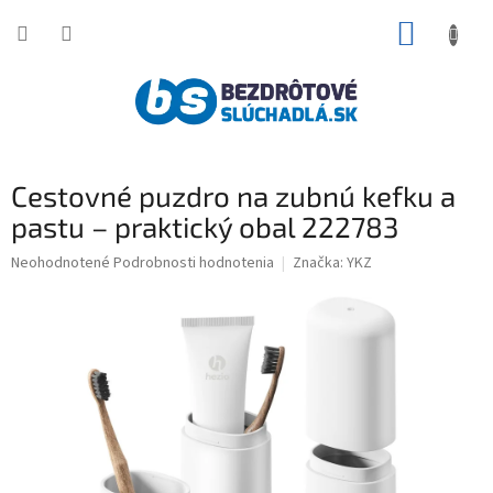
Prejsť
NÁKUP
na
obsah
KOŠÍK
Cestovné puzdro na zubnú kefku a
pastu – praktický obal 222783
Priemerné
Neohodnotené
Podrobnosti hodnotenia
Značka:
YKZ
hodnotenie
produktu
je
0,0
z
5
hviezdičiek.