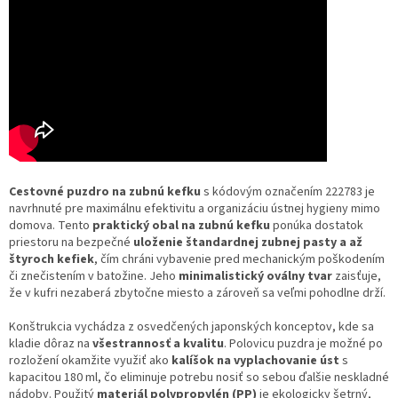
Cestovné puzdro na zubnú kefku
s kódovým označením 222783 je
navrhnuté pre maximálnu efektivitu a organizáciu ústnej hygieny mimo
domova. Tento
praktický obal na zubnú kefku
ponúka dostatok
priestoru na bezpečné
uloženie štandardnej zubnej pasty a až
štyroch kefiek
, čím chráni vybavenie pred mechanickým poškodením
či znečistením v batožine. Jeho
minimalistický oválny tvar
zaisťuje,
že v kufri nezaberá zbytočne miesto a zároveň sa veľmi pohodlne drží.
Konštrukcia vychádza z osvedčených japonských konceptov, kde sa
kladie dôraz na
všestrannosť a kvalitu
. Polovicu puzdra je možné po
rozložení okamžite využiť ako
kalíšok na vyplachovanie úst
s
kapacitou 180 ml, čo eliminuje potrebu nosiť so sebou ďalšie neskladné
nádoby. Použitý
materiál polypropylén (PP)
je ekologicky šetrný,