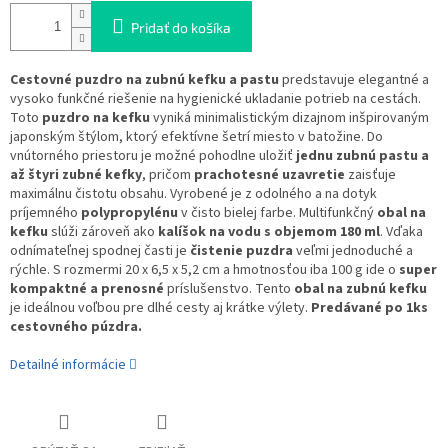
Pridať do košíka
Cestovné puzdro na zubnú kefku a pastu
predstavuje elegantné a
vysoko funkčné riešenie na hygienické ukladanie potrieb na cestách.
Toto
puzdro na kefku
vyniká minimalistickým dizajnom inšpirovaným
japonským štýlom, ktorý efektívne šetrí miesto v batožine. Do
vnútorného priestoru je možné pohodlne uložiť
jednu zubnú pastu a
až štyri zubné kefky
, pričom
prachotesné uzavretie
zaisťuje
maximálnu čistotu obsahu. Vyrobené je z odolného a na dotyk
príjemného
polypropylénu
v čisto bielej farbe. Multifunkčný
obal na
kefku
slúži zároveň ako
kalíšok na vodu s objemom 180 ml
. Vďaka
odnímateľnej spodnej časti je
čistenie puzdra
veľmi jednoduché a
rýchle. S rozmermi 20 x 6,5 x 5,2 cm a hmotnosťou iba 100 g ide o
super
kompaktné a prenosné
príslušenstvo. Tento
obal na zubnú kefku
je ideálnou voľbou pre dlhé cesty aj krátke výlety.
Predávané po 1ks
cestovného púzdra.
Detailné informácie