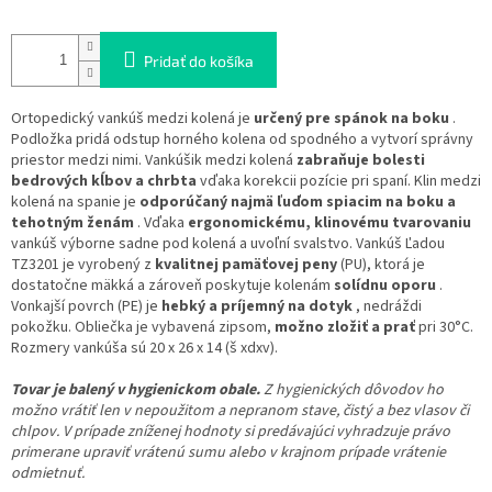
Pridať do košíka
Ortopedický vankúš medzi kolená je
určený pre spánok na boku
.
Podložka pridá odstup horného kolena od spodného a vytvorí správny
priestor medzi nimi. Vankúšik medzi kolená
zabraňuje bolesti
bedrových kĺbov a chrbta
vďaka korekcii pozície pri spaní. Klin medzi
kolená na spanie je
odporúčaný najmä ľuďom spiacim na boku a
tehotným ženám
. Vďaka
ergonomickému, klinovému tvarovaniu
vankúš výborne sadne pod kolená a uvoľní svalstvo. Vankúš Ľadou
TZ3201 je vyrobený z
kvalitnej pamäťovej peny
(PU), ktorá je
dostatočne mäkká a zároveň poskytuje kolenám
solídnu oporu
.
Vonkajší povrch (PE) je
hebký a príjemný na dotyk
, nedráždi
pokožku. Obliečka je vybavená zipsom,
možno zložiť a prať
pri 30°C.
Rozmery vankúša sú 20 x 26 x 14 (š xdxv).
Tovar je balený v hygienickom obale.
Z hygienických dôvodov ho
možno vrátiť len v nepoužitom a nepranom stave, čistý a bez vlasov či
chlpov. V prípade zníženej hodnoty si predávajúci vyhradzuje právo
primerane upraviť vrátenú sumu alebo v krajnom prípade vrátenie
odmietnuť.