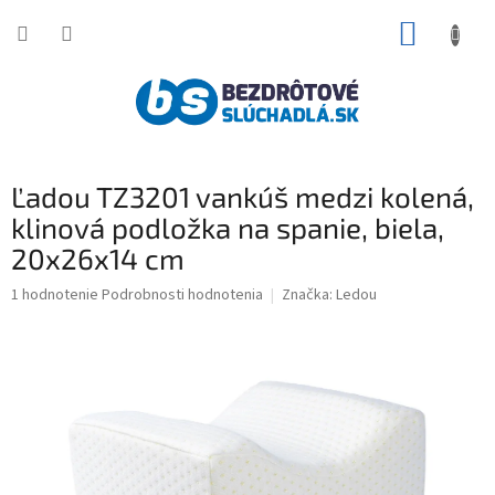
Prejsť
NÁKUP
na
obsah
KOŠÍK
Ľadou TZ3201 vankúš medzi kolená,
klinová podložka na spanie, biela,
20x26x14 cm
Priemerné
1 hodnotenie
Podrobnosti hodnotenia
Značka:
Ledou
hodnotenie
produktu
je
4,0
z
5
hviezdičiek.