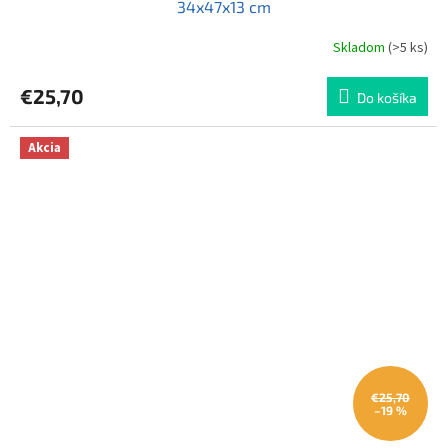
34x47x13 cm
Skladom
(>5 ks)
Priemerné
hodnotenie
produktu
€25,70
Do košíka
je
4,0
z
Akcia
5
hviezdičiek.
€25,70
–19 %