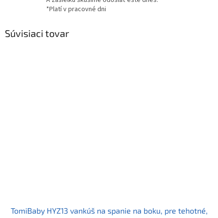
A zásielku skúsime odoslať ešte dnes.
*Platí v pracovné dni
Súvisiaci tovar
TomiBaby HYZ13 vankúš na spanie na boku, pre tehotné,