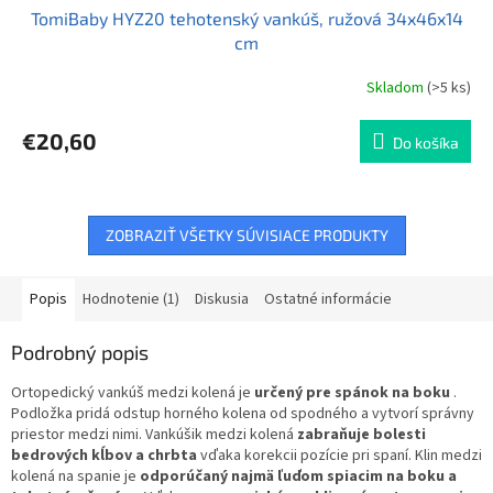
TomiBaby HYZ20 tehotenský vankúš, ružová 34x46x14
cm
Skladom
(>5 ks)
€20,60
Do košíka
ZOBRAZIŤ VŠETKY SÚVISIACE PRODUKTY
Popis
Hodnotenie (1)
Diskusia
Ostatné informácie
Podrobný popis
Ortopedický vankúš medzi kolená je
určený pre spánok na boku
.
Podložka pridá odstup horného kolena od spodného a vytvorí správny
priestor medzi nimi. Vankúšik medzi kolená
zabraňuje bolesti
bedrových kĺbov a chrbta
vďaka korekcii pozície pri spaní. Klin medzi
kolená na spanie je
odporúčaný najmä ľuďom spiacim na boku a