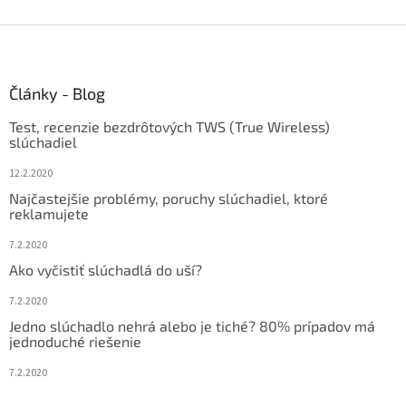
Z
á
p
ä
Články - Blog
t
Test, recenzie bezdrôtových TWS (True Wireless)
i
slúchadiel
e
12.2.2020
Najčastejšie problémy, poruchy slúchadiel, ktoré
reklamujete
7.2.2020
Ako vyčistiť slúchadlá do uší?
7.2.2020
Jedno slúchadlo nehrá alebo je tiché? 80% prípadov má
jednoduché riešenie
7.2.2020