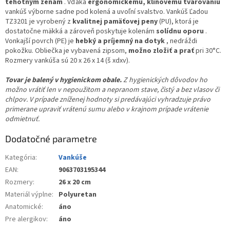
tehotným ženám
. Vďaka
ergonomickému, klinovému tvarovaniu
vankúš výborne sadne pod kolená a uvoľní svalstvo. Vankúš Ľadou
TZ3201 je vyrobený z
kvalitnej pamäťovej peny
(PU), ktorá je
dostatočne mäkká a zároveň poskytuje kolenám
solídnu oporu
.
Vonkajší povrch (PE) je
hebký a príjemný na dotyk
, nedráždi
pokožku. Obliečka je vybavená zipsom,
možno zložiť a prať
pri 30°C.
Rozmery vankúša sú 20 x 26 x 14 (š xdxv).
Tovar je balený v hygienickom obale.
Z hygienických dôvodov ho
možno vrátiť len v nepoužitom a nepranom stave, čistý a bez vlasov či
chlpov. V prípade zníženej hodnoty si predávajúci vyhradzuje právo
primerane upraviť vrátenú sumu alebo v krajnom prípade vrátenie
odmietnuť.
Dodatočné parametre
Kategória
:
Vankúše
EAN
:
9063703195344
Rozmery
:
26 x 20 cm
Materiál výplne
:
Polyuretan
Anatomické
:
áno
Pre alergikov
:
áno