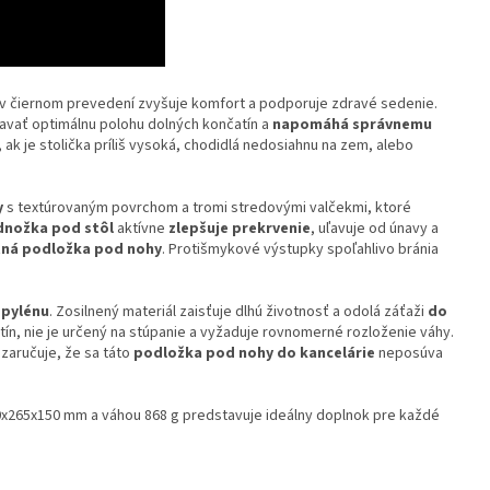
 čiernom prevedení zvyšuje komfort a podporuje zdravé sedenie.
vať optimálnu polohu dolných končatín a
napomáhá správnemu
 ak je stolička príliš vysoká, chodidlá nedosiahnu na zem, alebo
.
y
s textúrovaným povrchom a tromi stredovými valčekmi, ktoré
nožka pod stôl
aktívne
zlepšuje prekrvenie
, uľavuje od únavy a
ná podložka pod nohy
. Protišmykové výstupky spoľahlivo bránia
opylénu
. Zosilnený materiál zaisťuje dlhú životnosť a odolá záťaži
do
tín, nie je určený na stúpanie a vyžaduje rovnomerné rozloženie váhy.
 zaručuje, že sa táto
podložka pod nohy do kancelárie
neposúva
x265x150 mm a váhou 868 g predstavuje ideálny doplnok pre každé