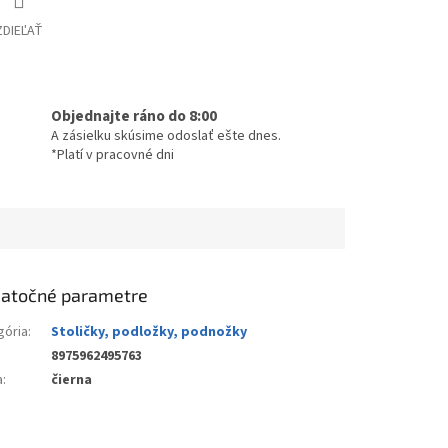
ZDIEĽAŤ
Objednajte ráno do 8:00
A zásielku skúsime odoslať ešte dnes.
*Platí v pracovné dni
atočné parametre
gória
:
Stoličky, podložky, podnožky
8975962495763
a
:
čierna