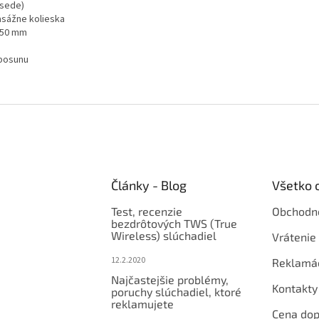
 sede)
sážne kolieska
150 mm
 posunu
Články - Blog
Všetko 
Test, recenzie
Obchodn
bezdrôtových TWS (True
Wireless) slúchadiel
Vrátenie 
12.2.2020
Reklamá
Najčastejšie problémy,
Kontakty
poruchy slúchadiel, ktoré
reklamujete
Cena dop