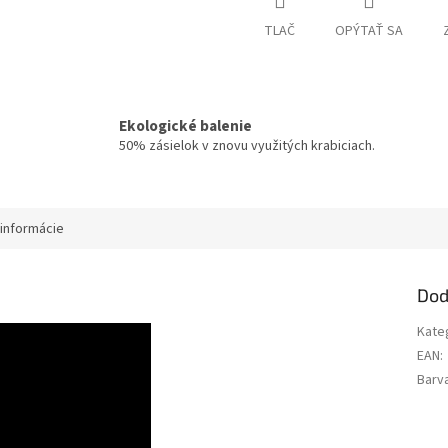
TLAČ
OPÝTAŤ SA
Ekologické balenie
50% zásielok v znovu využitých krabiciach.
informácie
Dod
Kate
EAN
:
Barv