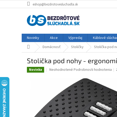
Prejsť
eshop@bezdrotovesluchadla.sk
na
obsah
Novinky
Akce
Výpredaj
Káblové slúcha
Domov
Domácnosť
Stoličky
Stolička pod 
Stolička pod nohy - ergonomi
Priemerné
Neohodnotené
Podrobnosti hodnotenia
Novinka
hodnotenie
produktu
je
0,0
z
5
hviezdičiek.