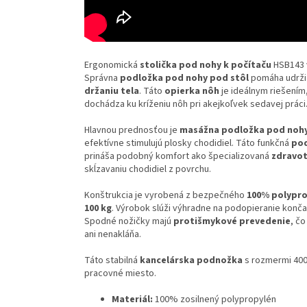
Ergonomická
stolička pod nohy k počítaču
HSB143 v
Správna
podložka pod nohy pod stôl
pomáha udržia
držaniu tela
. Táto
opierka nôh
je ideálnym riešením,
dochádza ku kríženiu nôh pri akejkoľvek sedavej práci
Hlavnou prednosťou je
masážna podložka pod noh
efektívne stimulujú plosky chodidiel. Táto funkčná
pod
prináša podobný komfort ako špecializovaná
zdravot
skĺzavaniu chodidiel z povrchu.
Konštrukcia je vyrobená z bezpečného
100% polypr
100 kg
. Výrobok slúži výhradne na podopieranie konča
Spodné nožičky majú
protišmykové prevedenie
, čo
ani nenakláňa.
Táto stabilná
kancelárska podnožka
s rozmermi 400
pracovné miesto.
Materiál:
100% zosilnený polypropylén