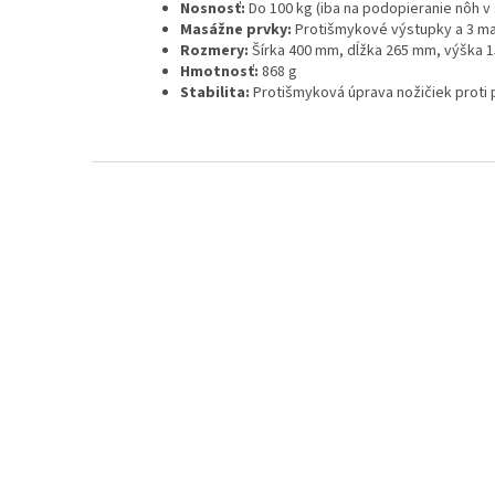
Nosnosť:
Do 100 kg (iba na podopieranie nôh v
Masážne prvky:
Protišmykové výstupky a 3 ma
Rozmery:
Šírka 400 mm, dĺžka 265 mm, výška 
Hmotnosť:
868 g
Stabilita:
Protišmyková úprava nožičiek proti
Z
á
p
ä
t
i
e