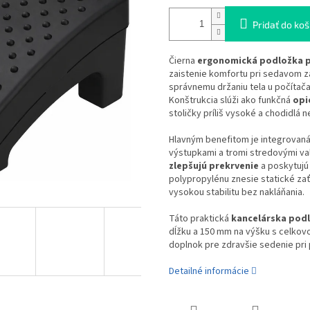
Pridať do koš
Čierna
ergonomická podložka p
zaistenie komfortu pri sedavom z
správnemu držaniu tela u počítača
Konštrukcia slúži ako funkčná
opi
stoličky príliš vysoké a chodidlá 
Hlavným benefitom je integrovan
výstupkami a tromi stredovými val
zlepšujú prekrvenie
a poskytujú
polypropylénu znesie statické za
vysokou stabilitu bez nakláňania.
Táto praktická
kancelárska pod
dĺžku a 150 mm na výšku s celkov
doplnok pre zdravšie sedenie pri p
Detailné informácie