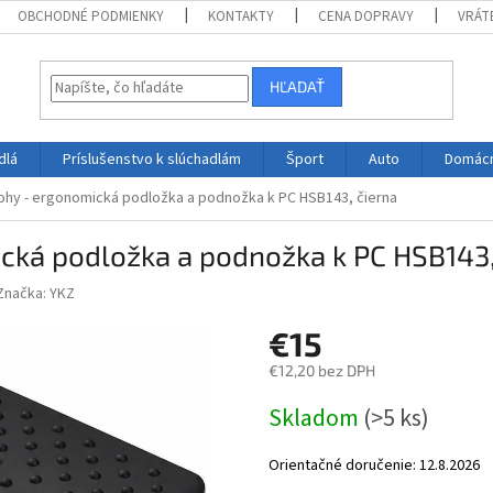
OBCHODNÉ PODMIENKY
KONTAKTY
CENA DOPRAVY
VRÁT
HĽADAŤ
dlá
Príslušenstvo k slúchadlám
Šport
Auto
Domác
nohy - ergonomická podložka a podnožka k PC HSB143, čierna
cká podložka a podnožka k PC HSB143,
Značka:
YKZ
€15
€12,20 bez DPH
Jednotková
Skladom
(>5 ks)
cena:
Orientačné doručenie:
12.8.2026