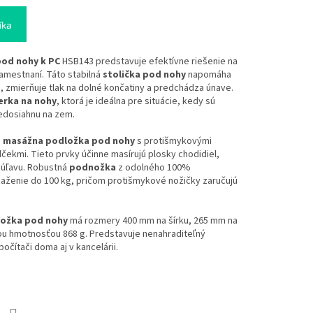
íka
od nohy k PC
HSB143 predstavuje efektívne riešenie na
amestnaní. Táto stabilná
stolička pod nohy
napomáha
, zmierňuje tlak na dolné končatiny a predchádza únave.
erka na nohy
, ktorá je ideálna pre situácie, kedy sú
nedosiahnu na zem.
á
masážna podložka pod nohy
s protišmykovými
čekmi. Tieto prvky účinne masírujú plosky chodidiel,
 úľavu. Robustná
podnožka
z odolného 100%
ťaženie do 100 kg, pričom protišmykové nožičky zaručujú
ložka pod nohy
má rozmery 400 mm na šírku, 265 mm na
ou hmotnosťou 868 g. Predstavuje nenahraditeľný
očítači doma aj v kancelárii.