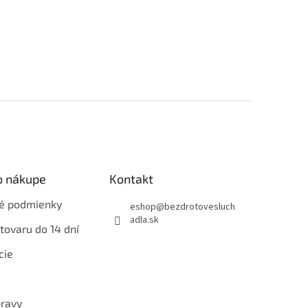
o nákupe
Kontakt
é podmienky
eshop
@
bezdrotovesluch
adla.sk
tovaru do 14 dní
cie
ravy