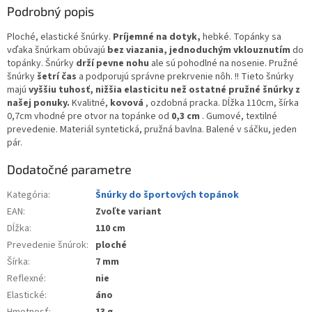
Podrobný popis
Ploché, elastické šnúrky.
Príjemné na dotyk,
hebké. Topánky sa
vďaka šnúrkam obúvajú
bez viazania, jednoduchým vklouznutím
do
topánky. Šnúrky
drží pevne nohu
ale sú pohodlné na nosenie. Pružné
šnúrky
šetrí čas
a podporujú správne prekrvenie nôh. !! Tieto šnúrky
majú
vyššiu tuhosť, nižšia elasticitu než ostatné pružné šnúrky z
našej ponuky.
Kvalitné,
kovová
, ozdobná pracka. Dĺžka 110cm, šírka
0,7cm vhodné pre otvor na topánke od
0,3 cm
. Gumové, textilné
prevedenie. Materiál syntetická, pružná bavlna. Balené v sáčku, jeden
pár.
Dodatočné parametre
Kategória
:
Šnúrky do športových topánok
EAN
:
Zvoľte variant
Dĺžka
:
110 cm
Prevedenie šnúrok
:
ploché
Šírka
:
7 mm
Reflexné
:
nie
Elastické
:
áno