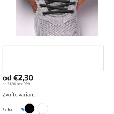
od
€2,30
od
€1,90
bez DPH
Jednotková
Zvoľte variant
cena:
Farba