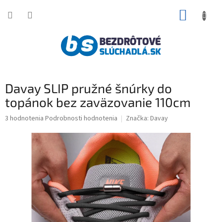
Prejsť
NÁKUP
na
obsah
KOŠÍK
Davay SLIP pružné šnúrky do
topánok bez zaväzovanie 110cm
Priemerné
3 hodnotenia
Podrobnosti hodnotenia
Značka:
Davay
hodnotenie
produktu
je
5,0
z
5
hviezdičiek.