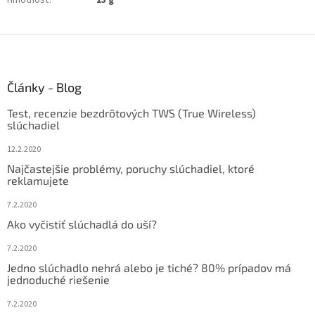
Hmotnosť
:
13 g
Z
á
p
ä
Články - Blog
t
Test, recenzie bezdrôtových TWS (True Wireless)
i
slúchadiel
e
12.2.2020
Najčastejšie problémy, poruchy slúchadiel, ktoré
reklamujete
7.2.2020
Ako vyčistiť slúchadlá do uší?
7.2.2020
Jedno slúchadlo nehrá alebo je tiché? 80% prípadov má
jednoduché riešenie
7.2.2020