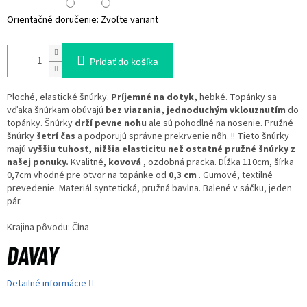
Orientačné doručenie:
Zvoľte variant
Pridať do košíka
Ploché, elastické šnúrky.
Príjemné na dotyk,
hebké. Topánky sa
vďaka šnúrkam obúvajú
bez viazania, jednoduchým vklouznutím
do
topánky. Šnúrky
drží pevne nohu
ale sú pohodlné na nosenie. Pružné
šnúrky
šetrí čas
a podporujú správne prekrvenie nôh. !! Tieto šnúrky
majú
vyššiu tuhosť, nižšia elasticitu než ostatné pružné šnúrky z
našej ponuky.
Kvalitné,
kovová
, ozdobná pracka. Dĺžka 110cm, šírka
0,7cm vhodné pre otvor na topánke od
0,3 cm
. Gumové, textilné
prevedenie. Materiál syntetická, pružná bavlna. Balené v sáčku, jeden
pár.
Krajina pôvodu: Čína
Detailné informácie