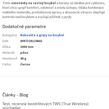
Tieto
omotávky na cestný bicykel
a berany sú ideálne pre cyklistov,
ktorí chcú spojiť komfort, odolnosť a istotu úchopu. Vďaka kombinácii
mäkkého materiálu, protisklzovej úpravy a absorpcie otrasov zlepšujú
kontrolu nad bicyklom a zvyšujú pôžitok z jazdy.
Dodatočné parametre
Kategória
:
Rukoväte a gripy na bicykel
EAN
:
8997328124681
Dĺžka
:
2000 mm
Materiál
:
pěna
Hmotnosť
:
40 g
Farba
:
čierne
Z
á
p
ä
Články - Blog
t
Test, recenzie bezdrôtových TWS (True Wireless)
i
slúchadiel