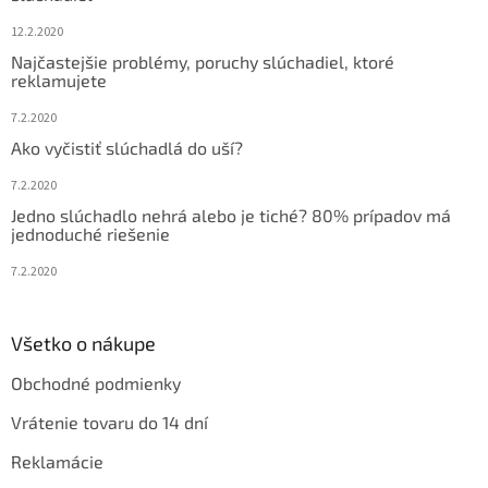
e
12.2.2020
Najčastejšie problémy, poruchy slúchadiel, ktoré
reklamujete
7.2.2020
Ako vyčistiť slúchadlá do uší?
7.2.2020
Jedno slúchadlo nehrá alebo je tiché? 80% prípadov má
jednoduché riešenie
7.2.2020
Všetko o nákupe
Obchodné podmienky
Vrátenie tovaru do 14 dní
Reklamácie