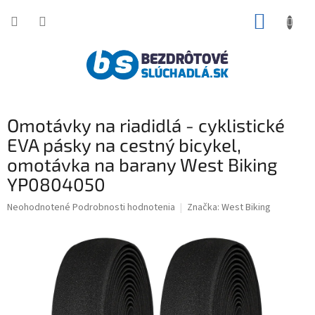
Prejsť
NÁKUP
na
obsah
KOŠÍK
Omotávky na riadidlá - cyklistické
EVA pásky na cestný bicykel,
omotávka na barany West Biking
YP0804050
Priemerné
Neohodnotené
Podrobnosti hodnotenia
Značka:
West Biking
hodnotenie
produktu
je
0,0
z
5
hviezdičiek.