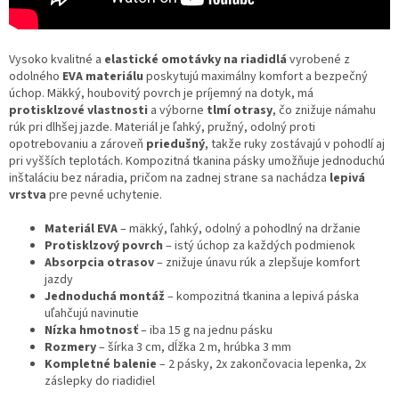
Vysoko kvalitné a
elastické omotávky na riadidlá
vyrobené z
odolného
EVA materiálu
poskytujú maximálny komfort a bezpečný
úchop. Mäkký, houbovitý povrch je príjemný na dotyk, má
protisklzové vlastnosti
a výborne
tlmí otrasy
, čo znižuje námahu
rúk pri dlhšej jazde. Materiál je ľahký, pružný, odolný proti
opotrebovaniu a zároveň
priedušný
, takže ruky zostávajú v pohodlí aj
pri vyšších teplotách. Kompozitná tkanina pásky umožňuje jednoduchú
inštaláciu bez náradia, pričom na zadnej strane sa nachádza
lepivá
vrstva
pre pevné uchytenie.
Materiál EVA
– mäkký, ľahký, odolný a pohodlný na držanie
Protisklzový povrch
– istý úchop za každých podmienok
Absorpcia otrasov
– znižuje únavu rúk a zlepšuje komfort
jazdy
Jednoduchá montáž
– kompozitná tkanina a lepivá páska
uľahčujú navinutie
Nízka hmotnosť
– iba 15 g na jednu pásku
Rozmery
– šírka 3 cm, dĺžka 2 m, hrúbka 3 mm
Kompletné balenie
– 2 pásky, 2x zakončovacia lepenka, 2x
záslepky do riadidiel