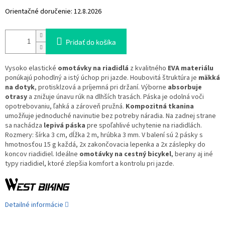
Orientačné doručenie:
12.8.2026
Pridať do košíka
Vysoko elastické
omotávky na riadidlá
z kvalitného
EVA materiálu
ponúkajú pohodlný a istý úchop pri jazde. Houbovitá štruktúra je
mäkká
na dotyk
, protisklzová a príjemná pri držaní. Výborne
absorbuje
otrasy
a znižuje únavu rúk na dlhších trasách. Páska je odolná voči
opotrebovaniu, ľahká a zároveň pružná.
Kompozitná tkanina
umožňuje jednoduché navinutie bez potreby náradia. Na zadnej strane
sa nachádza
lepivá páska
pre spoľahlivé uchytenie na riadidlách.
Rozmery: šírka 3 cm, dĺžka 2 m, hrúbka 3 mm. V balení sú 2 pásky s
hmotnosťou 15 g každá, 2x zakončovacia lepenka a 2x záslepky do
koncov riadidiel. Ideálne
omotávky na cestný bicykel
, berany aj iné
typy riadidiel, ktoré zlepšia komfort a kontrolu pri jazde.
Detailné informácie