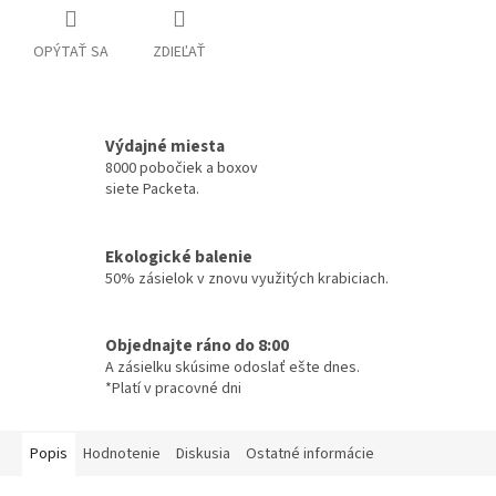
OPÝTAŤ SA
ZDIEĽAŤ
Výdajné miesta
8000 pobočiek a boxov
siete Packeta.
Ekologické balenie
50% zásielok v znovu využitých krabiciach.
Objednajte ráno do 8:00
A zásielku skúsime odoslať ešte dnes.
*Platí v pracovné dni
Popis
Hodnotenie
Diskusia
Ostatné informácie