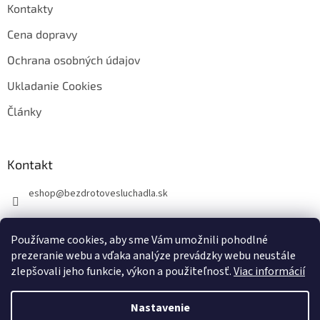
Kontakty
Cena dopravy
Ochrana osobných údajov
Ukladanie Cookies
Články
Kontakt
eshop
@
bezdrotovesluchadla.sk
Používame cookies, aby sme Vám umožnili pohodlné
prezeranie webu a vďaka analýze prevádzky webu neustále
zlepšovali jeho funkcie, výkon a použiteľnosť.
Viac informácií
Vytvoril Shoptet
Nastavenie