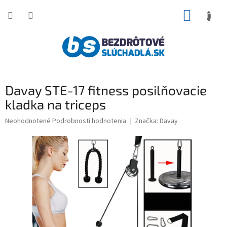
Prejsť
NÁKUP
na
obsah
KOŠÍK
Davay STE-17 fitness posilňovacie
kladka na triceps
Priemerné
Neohodnotené
Podrobnosti hodnotenia
Značka:
Davay
hodnotenie
produktu
je
0,0
z
5
hviezdičiek.