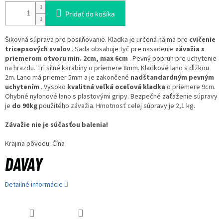
Pridať do košíka
Šikovná súprava pre posilňovanie. Kladka je určená najmä pre
cvičenie
tricepsových svalov
. Sada obsahuje tyč pre nasadenie
závažia s
priemerom otvoru min. 2cm, max 6cm
. Pevný popruh pre uchytenie
na hrazdu. Tri silné karabíny o priemere 8mm. Kladkové lano s dĺžkou
2m. Lano má priemer 5mm a je zakončené
nadštandardným pevným
uchytením
. Vysoko
kvalitná veľká oceľová kladka
o priemere 9cm.
Ohybné nylonové lano s plastovými gripy. Bezpečné zaťaženie súpravy
je
do 90kg
použitého závažia. Hmotnosť celej súpravy je 2,1 kg.
Závažie nie je súčasťou balenia!
Krajina pôvodu: Čína
Detailné informácie