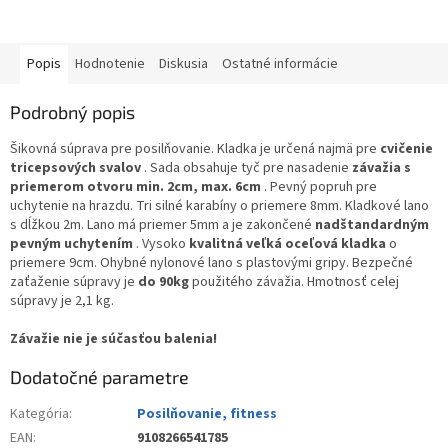
Popis
Hodnotenie
Diskusia
Ostatné informácie
Podrobný popis
Šikovná súprava pre posilňovanie. Kladka je určená najmä pre
cvičenie
tricepsových svalov
. Sada obsahuje tyč pre nasadenie
závažia s
priemerom otvoru min. 2cm, max. 6cm
. Pevný popruh pre
uchytenie na hrazdu. Tri silné karabíny o priemere 8mm. Kladkové lano
s dĺžkou 2m. Lano má priemer 5mm a je zakončené
nadštandardným
pevným uchytením
. Vysoko
kvalitná veľká oceľová kladka
o
priemere 9cm. Ohybné nylonové lano s plastovými gripy. Bezpečné
zaťaženie súpravy je
do 90kg
použitého závažia. Hmotnosť celej
súpravy je 2,1 kg.
Závažie nie je súčasťou balenia!
Dodatočné parametre
Kategória
:
Posilňovanie, fitness
EAN
:
9108266541785