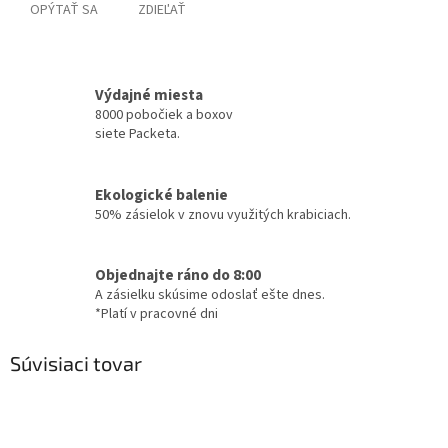
OPÝTAŤ SA
ZDIEĽAŤ
Výdajné miesta
8000 pobočiek a boxov
siete Packeta.
Ekologické balenie
50% zásielok v znovu využitých krabiciach.
Objednajte ráno do 8:00
A zásielku skúsime odoslať ešte dnes.
*Platí v pracovné dni
Súvisiaci tovar