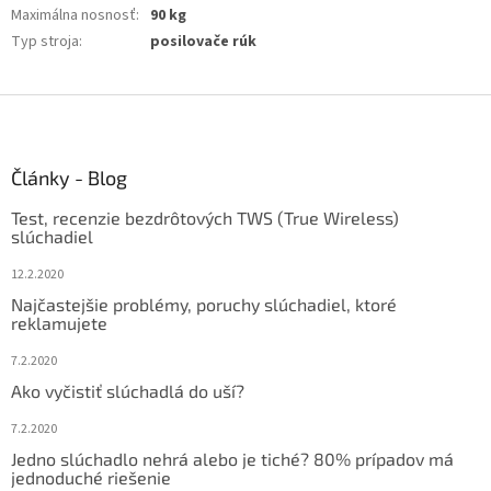
Maximálna nosnosť
:
90 kg
Typ stroja
:
posilovače rúk
Z
á
p
ä
Články - Blog
t
Test, recenzie bezdrôtových TWS (True Wireless)
i
slúchadiel
e
12.2.2020
Najčastejšie problémy, poruchy slúchadiel, ktoré
reklamujete
7.2.2020
Ako vyčistiť slúchadlá do uší?
7.2.2020
Jedno slúchadlo nehrá alebo je tiché? 80% prípadov má
jednoduché riešenie