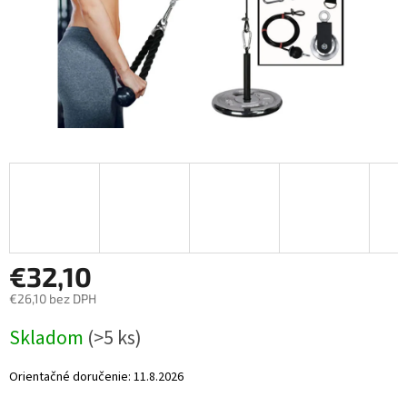
€32,10
€26,10 bez DPH
Jednotková
Skladom
(>5 ks)
cena:
Orientačné doručenie:
11.8.2026