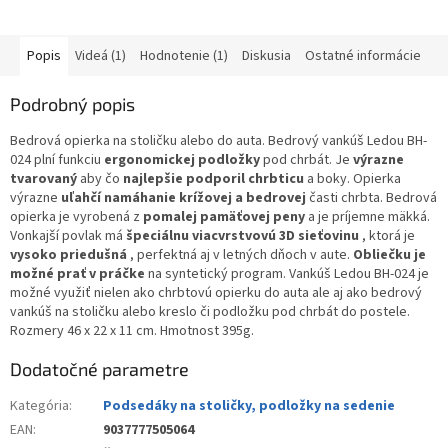
z
5
hviezdičiek.
Popis
Videá (1)
Hodnotenie (1)
Diskusia
Ostatné informácie
Podrobný popis
Bedrová opierka na stoličku alebo do auta. Bedrový vankúš Ledou BH-
024 plní funkciu
ergonomickej podložky
pod chrbát. Je
výrazne
tvarovaný
aby čo
najlepšie podporil chrbticu
a boky. Opierka
výrazne
uľahčí namáhanie krížovej a bedrovej
časti chrbta. Bedrová
opierka je vyrobená z
pomalej pamäťovej peny
a je príjemne mäkká.
Vonkajší povlak má
špeciálnu viacvrstvovú 3D sieťovinu
, ktorá je
vysoko priedušná
, perfektná aj v letných dňoch v aute.
Obliečku je
možné prať v práčke
na syntetický program. Vankúš Ledou BH-024 je
možné využiť nielen ako chrbtovú opierku do auta ale aj ako bedrový
vankúš na stoličku alebo kreslo či podložku pod chrbát do postele.
Rozmery 46 x 22 x 11 cm. Hmotnost 395g.
Dodatočné parametre
Kategória
:
Podsedáky na stoličky, podložky na sedenie
EAN
:
9037777505064