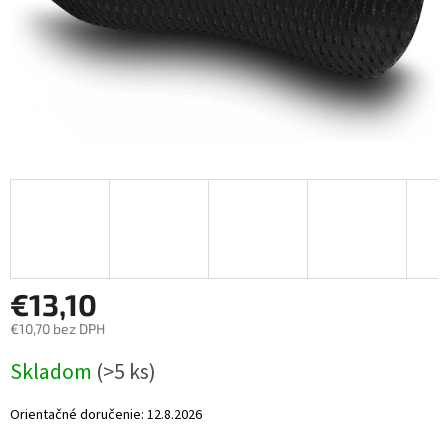
€13,10
€10,70 bez DPH
Jednotková
Skladom
(>5 ks)
cena:
Orientačné doručenie:
12.8.2026