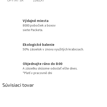
OPÝTAŤ SA
ZDIEĽAŤ
Výdajné miesta
8000 pobočiek a boxov
siete Packeta.
Ekologické balenie
50% zásielok v znovu využitých krabiciach.
Objednajte ráno do 8:00
A zásielku skúsime odoslať ešte dnes.
*Platí v pracovné dni
Súvisiaci tovar