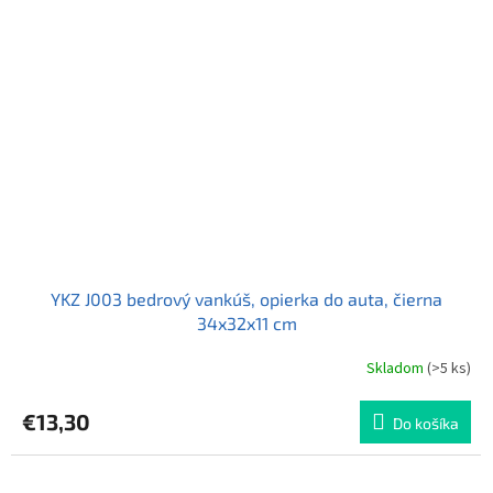
YKZ J003 bedrový vankúš, opierka do auta, čierna
34x32x11 cm
Skladom
(>5 ks)
Priemerné
hodnotenie
produktu
€13,30
Do košíka
je
5,0
z