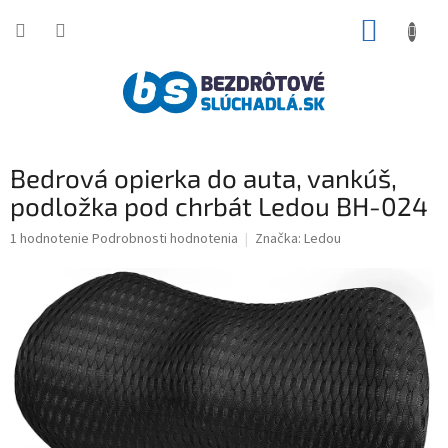
Prejsť
NÁKUP
na
obsah
KOŠÍK
Bedrová opierka do auta, vankúš,
podložka pod chrbát Ledou BH-024
Priemerné
1 hodnotenie
Podrobnosti hodnotenia
Značka:
Ledou
hodnotenie
produktu
je
3,0
z
5
hviezdičiek.