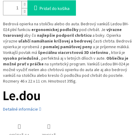
Pridať do košíka
Bedrová opierka na stoličku alebo do auta. Bedrový vankúš Ledou BH-
024 plní funkciu
ergonomickej podložky
pod chrbát. Je
výrazne
tvarovaný
aby čo
najlepšie podporil chrbticu
a boky. Opierka
výrazne
uľahčí namáhanie krížovej a bedrovej
časti chrbta. Bedrová
opierka je vyrobená z
pomalej pamäťovej peny
a je príjemne mäkká.
Vonkajší povlak má
špeciálnu viacvrstvovú 3D sieťovinu
, ktorá je
vysoko priedušná
, perfektná aj v letných dňoch v aute.
Obliečku je
možné prať v práčke
na syntetický program. Vankúš Ledou BH-024 je
možné využiť nielen ako chrbtovú opierku do auta ale aj ako bedrový
vankúš na stoličku alebo kreslo či podložku pod chrbát do postele.
Rozmery 46 x 22 x 11 cm. Hmotnost 395g.
Detailné informácie