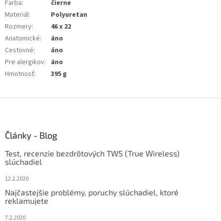
Farba
:
čierne
Materiál
:
Polyuretan
Rozmery
:
46 x 22
Anatomické
:
áno
Cestovné
:
áno
Pre alergikov
:
áno
Hmotnosť
:
395 g
Z
á
p
ä
Články - Blog
t
Test, recenzie bezdrôtových TWS (True Wireless)
i
slúchadiel
e
12.2.2020
Najčastejšie problémy, poruchy slúchadiel, ktoré
reklamujete
7.2.2020