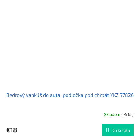
5
hviezdičiek.
Bedrový vankúš do auta, podložka pod chrbát YKZ 77826
Skladom
(>5 ks)
Priemerné
hodnotenie
produktu
€18
Do košíka
je
5,0