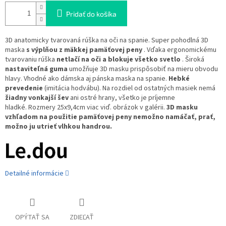
Pridať do košíka
3D anatomicky tvarovaná rúška na oči na spanie. Super pohodlná 3D
maska
​​s výplňou z mäkkej pamäťovej peny
. Vďaka ergonomickému
tvarovaniu rúška
netlačí na oči a blokuje všetko svetlo
. Široká
nastaviteľná guma
umožňuje 3D masku prispôsobiť na mieru obvodu
hlavy. Vhodné ako dámska aj pánska maska ​​na spanie.
Hebké
prevedenie
(imitácia hodvábu). Na rozdiel od ostatných masiek nemá
žiadny vonkajší šev
ani ostré hrany, všetko je príjemne
hladké. Rozmery 25x9,4cm viac viď. obrázok v galérii.
3D masku
vzhľadom na použitie pamäťovej peny nemožno namáčať, prať,
možno ju utrieť vlhkou handrou.
Detailné informácie
OPÝTAŤ SA
ZDIEĽAŤ