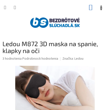
Prejsť
NÁKUP
na
obsah
KOŠÍK
Ledou M872 3D maska na spanie,
klapky na oči
Priemerné
3 hodnotenia
Podrobnosti hodnotenia
Značka:
Ledou
hodnotenie
produktu
je
5,0
z
5
hviezdičiek.