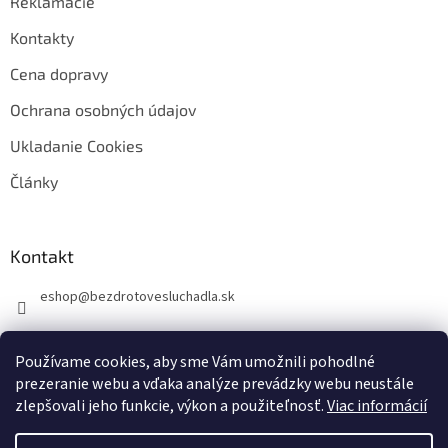
Reklamácie
Kontakty
Cena dopravy
Ochrana osobných údajov
Ukladanie Cookies
Články
Kontakt
eshop
@
bezdrotovesluchadla.sk
Používame cookies, aby sme Vám umožnili pohodlné
prezeranie webu a vďaka analýze prevádzky webu neustále
zlepšovali jeho funkcie, výkon a použiteľnosť.
Viac informácií
Vytvoril Shoptet