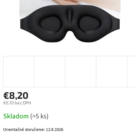
€8,20
€6,70 bez DPH
Jednotková
Skladom
(>5 ks)
cena:
Orientačné doručenie:
12.8.2026