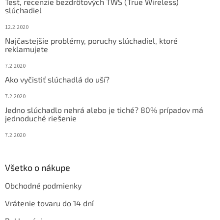
Test, recenzie bezdrôtových TWS (True Wireless)
i
slúchadiel
e
12.2.2020
Najčastejšie problémy, poruchy slúchadiel, ktoré
reklamujete
7.2.2020
Ako vyčistiť slúchadlá do uší?
7.2.2020
Jedno slúchadlo nehrá alebo je tiché? 80% prípadov má
jednoduché riešenie
7.2.2020
Všetko o nákupe
Obchodné podmienky
Vrátenie tovaru do 14 dní