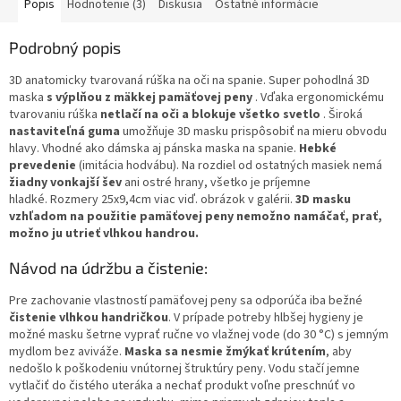
Popis
Hodnotenie (3)
Diskusia
Ostatné informácie
Podrobný popis
3D anatomicky tvarovaná rúška na oči na spanie. Super pohodlná 3D
maska
​​s výplňou z mäkkej pamäťovej peny
. Vďaka ergonomickému
tvarovaniu rúška
netlačí na oči a blokuje všetko svetlo
. Široká
nastaviteľná guma
umožňuje 3D masku prispôsobiť na mieru obvodu
hlavy. Vhodné ako dámska aj pánska maska ​​na spanie.
Hebké
prevedenie
(imitácia hodvábu). Na rozdiel od ostatných masiek nemá
žiadny vonkajší šev
ani ostré hrany, všetko je príjemne
hladké. Rozmery 25x9,4cm viac viď. obrázok v galérii.
3D masku
vzhľadom na použitie pamäťovej peny nemožno namáčať, prať,
možno ju utrieť vlhkou handrou.
Návod na údržbu a čistenie:
Pre zachovanie vlastností pamäťovej peny sa odporúča iba bežné
čistenie vlhkou handričkou
. V prípade potreby hlbšej hygieny je
možné masku šetrne vyprať ručne vo vlažnej vode (do 30 °C) s jemným
mydlom bez aviváže.
Maska sa nesmie žmýkať krútením
, aby
nedošlo k poškodeniu vnútornej štruktúry peny. Vodu stačí jemne
vytlačiť do čistého uteráka a nechať produkt voľne preschnúť vo