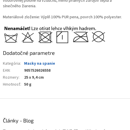
vodorovnej polohe na vzduchu, mimo priamych zdrojov tepla a
slnečného žiarenia.
Materiálové zloženie: Výplň 100% PUR pena, povrch 100% polyester.
Dodatočné parametre
Kategória
:
Masky na spanie
EAN
:
9057526026558
Rozmery
:
25 x 9,4 cm
Hmotnosť
:
50 g
Z
á
p
ä
Články - Blog
t