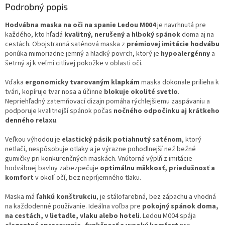
Podrobný popis
Hodvábna maska na oči na spanie Ledou M004
je navrhnutá pre
každého, kto hľadá
kvalitný, nerušený a hlboký spánok
doma aj na
cestách. Obojstranná saténová maska z
prémiovej imitácie hodvábu
ponúka mimoriadne jemný a hladký povrch, ktorý je
hypoalergénny
a
šetrný aj k veľmi citlivej pokožke v oblasti očí.
Vďaka
ergonomicky tvarovaným klapkám
maska dokonale prilieha k
tvári, kopíruje tvar nosa a účinne
blokuje okolité svetlo
.
Nepriehľadný zatemňovací dizajn pomáha rýchlejšiemu zaspávaniu a
podporuje kvalitnejší spánok počas
nočného odpočinku aj krátkeho
denného relaxu
.
Veľkou výhodou je
elastický pásik potiahnutý saténom
, ktorý
netlačí, nespôsobuje otlaky a je výrazne pohodlnejší než bežné
gumičky pri konkurenčných maskách. Vnútorná výplň z imitácie
hodvábnej bavlny zabezpečuje
optimálnu mäkkosť, priedušnosť a
komfort
v okolí očí, bez nepríjemného tlaku.
Maska má
ľahkú konštrukciu
, je stálofarebná, bez zápachu a vhodná
na každodenné používanie. Ideálna voľba pre
pokojný spánok doma,
na cestách, v lietadle, vlaku alebo hoteli
. Ledou M004 spája