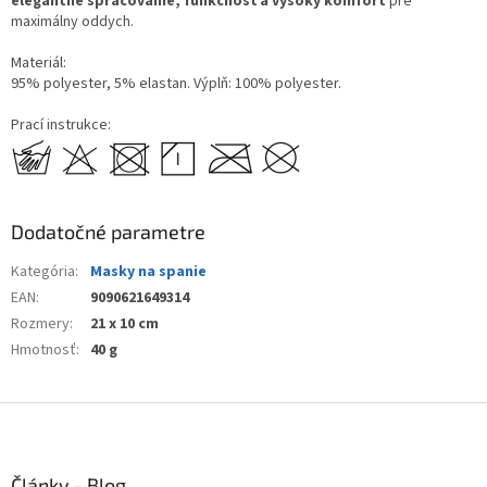
elegantné spracovanie, funkčnosť a vysoký komfort
pre
maximálny oddych.
Materiál:
95% polyester, 5% elastan. Výplň: 100% polyester.
Prací instrukce:
Dodatočné parametre
Kategória
:
Masky na spanie
EAN
:
9090621649314
Rozmery
:
21 x 10 cm
Hmotnosť
:
40 g
Z
á
p
ä
Články - Blog