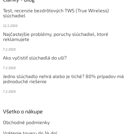
t
Test, recenzie bezdrôtových TWS (True Wireless)
i
slúchadiel
e
12.2.2020
Najčastejšie problémy, poruchy slúchadiel, ktoré
reklamujete
7.2.2020
Ako vyčistiť slúchadlá do uší?
7.2.2020
Jedno slúchadlo nehrá alebo je tiché? 80% prípadov má
jednoduché riešenie
7.2.2020
Všetko o nákupe
Obchodné podmienky
Vrátenie tovaru do 14 dní