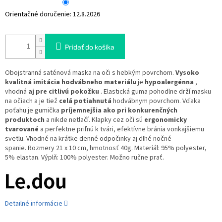
Orientačné doručenie:
12.8.2026
Pridať do košíka
Obojstranná saténová maska ​​na oči s hebkým povrchom.
Vysoko
kvalitná imitácia hodvábneho materiálu
je
hypoalergénna
,
vhodná
aj pre citlivú pokožku
. Elastická guma pohodlne drží masku
na očiach a je tiež
celá potiahnutá
hodvábnym povrchom. Vďaka
poťahu je gumička
príjemnejšia ako pri konkurenčných
produktoch
a nikde netlačí. Klapky cez oči sú
ergonomicky
tvarované
a perfektne priľnú k tvári, efektívne bránia vonkajšiemu
svetlu. Vhodné na krátke denné odpočinky aj dlhé nočné
spanie. Rozmery 21 x 10 cm, hmotnosť 40g. Materiál: 95% polyester,
5% elastan. Výplň: 100% polyester. Možno ručne prať.
Detailné informácie