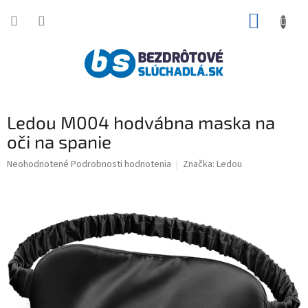
Prejsť
NÁKUP
na
obsah
KOŠÍK
Ledou M004 hodvábna maska na
oči na spanie
Priemerné
Neohodnotené
Podrobnosti hodnotenia
Značka:
Ledou
hodnotenie
produktu
je
0,0
z
5
hviezdičiek.