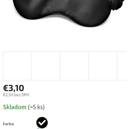
€3,10
€2,50 bez DPH
Jednotková
Skladom
(>5 ks)
cena:
Farba