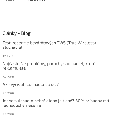
Určenie
:
turistické
Z
á
p
ä
Články - Blog
t
Test, recenzie bezdrôtových TWS (True Wireless)
i
slúchadiel
e
12.2.2020
Najčastejšie problémy, poruchy slúchadiel, ktoré
reklamujete
7.2.2020
Ako vyčistiť slúchadlá do uší?
7.2.2020
Jedno slúchadlo nehrá alebo je tiché? 80% prípadov má
jednoduché riešenie
7.2.2020