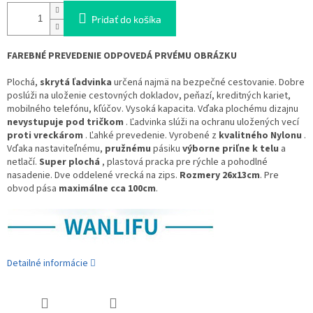
Pridať do košíka
FAREBNÉ PREVEDENIE ODPOVEDÁ PRVÉMU OBRÁZKU
Plochá,
skrytá ľadvinka
určená najmä na bezpečné cestovanie. Dobre
poslúži na uloženie cestovných dokladov, peňazí, kreditných kariet,
mobilného telefónu, kľúčov. Vysoká kapacita. Vďaka plochému dizajnu
nevystupuje pod tričkom
. Ľadvinka slúži na ochranu uložených vecí
proti vreckárom
. Ľahké prevedenie. Vyrobené z
kvalitného Nylonu
.
Vďaka nastaviteľnému,
pružnému
pásiku
výborne priľne k telu
a
netlačí.
Super plochá
, plastová pracka pre rýchle a pohodlné
nasadenie. Dve oddelené vrecká na zips.
Rozmery 26x13cm
. Pre
obvod pása
maximálne cca 100cm
.
Detailné informácie