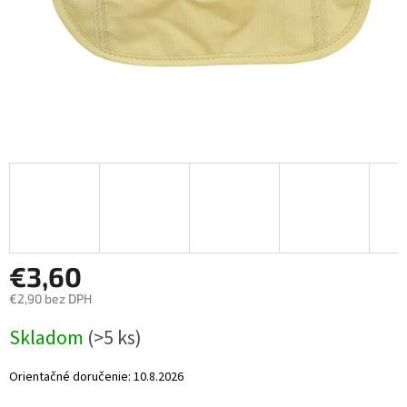
€3,60
€2,90 bez DPH
Jednotková
Skladom
(>5 ks)
cena:
Orientačné doručenie:
10.8.2026