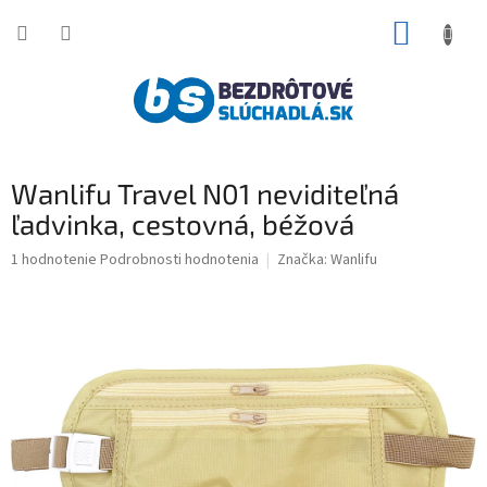
Prejsť
NÁKUP
na
obsah
KOŠÍK
Wanlifu Travel N01 neviditeľná
ľadvinka, cestovná, béžová
Priemerné
1 hodnotenie
Podrobnosti hodnotenia
Značka:
Wanlifu
hodnotenie
produktu
je
5,0
z
5
hviezdičiek.