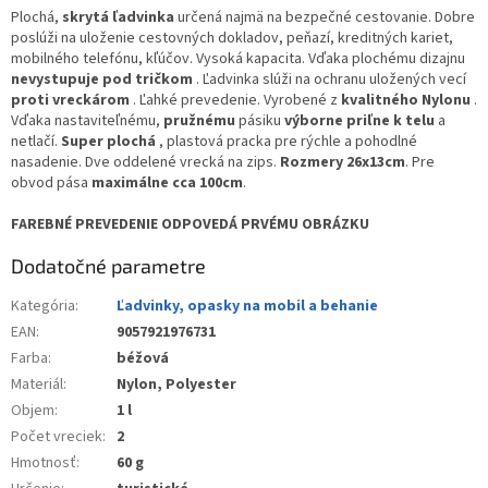
Plochá,
skrytá ľadvinka
určená najmä na bezpečné cestovanie. Dobre
poslúži na uloženie cestovných dokladov, peňazí, kreditných kariet,
mobilného telefónu, kľúčov. Vysoká kapacita. Vďaka plochému dizajnu
nevystupuje pod tričkom
. Ľadvinka slúži na ochranu uložených vecí
proti vreckárom
. Ľahké prevedenie. Vyrobené z
kvalitného Nylonu
.
Vďaka nastaviteľnému,
pružnému
pásiku
výborne priľne k telu
a
netlačí.
Super plochá
, plastová pracka pre rýchle a pohodlné
nasadenie. Dve oddelené vrecká na zips.
Rozmery 26x13cm
. Pre
obvod pása
maximálne cca 100cm
.
FAREBNÉ PREVEDENIE ODPOVEDÁ PRVÉMU OBRÁZKU
Dodatočné parametre
Kategória
:
Ľadvinky, opasky na mobil a behanie
EAN
:
9057921976731
Farba
:
béžová
Materiál
:
Nylon, Polyester
Objem
:
1 l
Počet vreciek
:
2
Hmotnosť
:
60 g