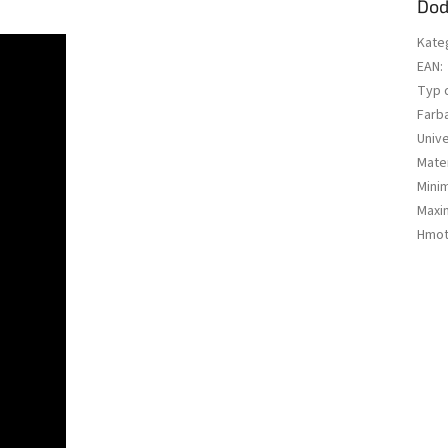
Dod
Kate
EAN
:
Typ 
Farb
Univ
Mater
Mini
Maxi
Hmot