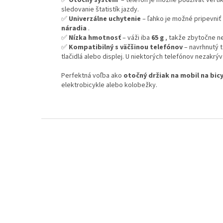
sledovanie štatistík jazdy.
✅
Univerzálne uchytenie
– ľahko je možné pripevniť
náradia
.
✅
Nízka hmotnosť
– váži iba
65 g
, takže zbytočne n
✅
Kompatibilný s väčšinou telefónov
– navrhnutý t
tlačidlá alebo displej. U niektorých telefónov nezakrý
Perfektná voľba ako
otočný držiak na mobil na bic
elektrobicykle alebo kolobežky.
Z
á
p
ä
t
i
e