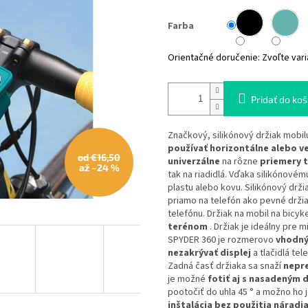
Farba
Orientačné doručenie:
Zvoľte vari
Pridať do koš
Značkový, silikónový držiak mobil
používať horizontálne alebo v
od €16,50
univerzálne
na rôzne
priemery 
až –24 %
tak na riadidlá. Vďaka silikónové
plastu alebo kovu. Silikónový drž
priamo na telefón ako pevné držiak
telefónu. Držiak na mobil na bic
terénom
. Držiak je ideálny pre m
SPYDER 360 je rozmerovo
vhodný
nezakrývať displej
a tlačidlá te
Zadná časť držiaka sa snaží
nepre
je možné
fotiť aj s nasadeným 
pootočiť do uhla 45 ° a možno ho
inštalácia bez použitia náradia