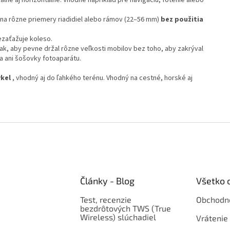
 na rôzne priemery riadidiel alebo rámov (22–56 mm)
bez použitia
ezaťažuje koleso.
ak, aby pevne držal rôzne veľkosti mobilov bez toho, aby zakrýval
va ani šošovky fotoaparátu.
ykel
, vhodný aj do ľahkého terénu. Vhodný na cestné, horské aj
Články - Blog
Všetko 
Test, recenzie
Obchodn
bezdrôtových TWS (True
Wireless) slúchadiel
Vrátenie 