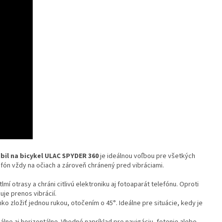
bil na bicykel ULAC SPYDER 360
je ideálnou voľbou pre všetkých
efón vždy na očiach a zároveň chránený pred vibráciami.
mí otrasy a chráni citlivú elektroniku aj fotoaparát telefónu. Oproti
e prenos vibrácií.
ko zložiť jednou rukou, otočením o 45°. Ideálne pre situácie, kedy je
lne aj horizontálne. Vhodné napríklad pre navigáciu, fotenie alebo