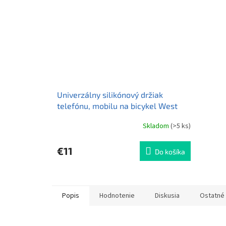
Univerzálny silikónový držiak
telefónu, mobilu na bicykel West
Biking YP0715084
Skladom
(>5 ks)
€11
Do košíka
Popis
Hodnotenie
Diskusia
Ostatné 