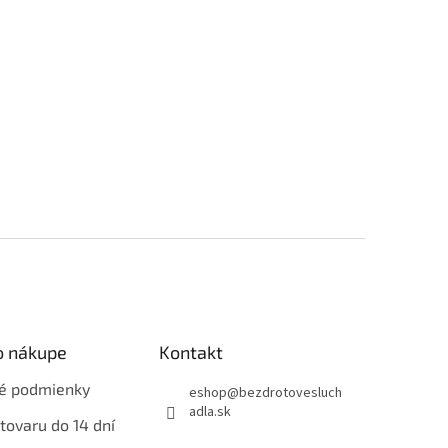
o nákupe
Kontakt
é podmienky
eshop
@
bezdrotovesluch
adla.sk
tovaru do 14 dní