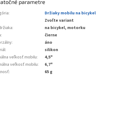
atočné parametre
gória
:
Držiaky mobilu na bicykel
Zvoľte variant
držiaka
:
na bicykel, motorku
a
:
čierne
erzálny
:
áno
iál
:
silikon
málna veľkosť mobilu
:
4,5"
málna veľkosť mobilu
:
6,7"
nosť
:
65 g