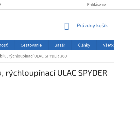
ENIE TOVARU DO 14 DNÍ
REKLAMÁCIE
VÝDAJNÉ MIESTA
Prihlásenie
ČLÁNK
NÁKUPNÝ
Prázdny košík
KOŠÍK
nosť
Cestovanie
Bazár
Články
Všetko o nákupe
obilu, rýchloupínací ULAC SPYDER 360
lu, rýchloupínací ULAC SPYDER