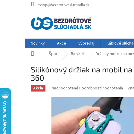
Prejsť
eshop@bezdrotovesluchadla.sk
na
obsah
Novinky
Akce
Výpredaj
Káblové slúcha
Domov
Šport
Bicykel
Držiaky mobilu na bic
Silikónový držiak na mobil na
360
Priemerné
Neohodnotené
Podrobnosti hodnotenia
Zn
Akcia
hodnotenie
produktu
je
0,0
z
5
hviezdičiek.