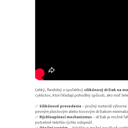
Ľahký, flexibilný a spoľahlivý
silikónový držiak na mo
cyklistov, ktorí hľadajú pohodlný spôsob, ako mať tel
✅
Silikónové prevedenie
– pružný materiál výborne tl
pevným plastovým alebo kovovým držiakom minimalizuj
✅
Rýchloupínací mechanizmus
– držiak je možné ľah
potrebné telefón rýchlo odopnúť.
✅
Otočný systém
– telefón je možné používať vertiká