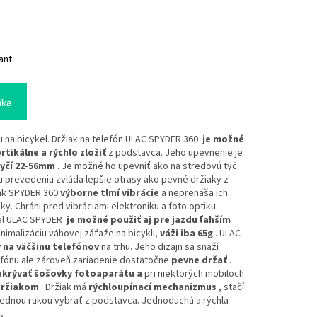
ant
íka
u na bicykel. Držiak na telefón ULAC SPYDER 360
je možné
ertikálne
a rýchlo zložiť
z podstavca. Jeho upevnenie je
tyčí 22-56mm
. Je možné ho upevniť ako na stredovú tyč
mu prevedeniu zvláda lepšie otrasy ako pevné držiaky z
iak SPYDER 360
výborne tlmí vibrácie
a neprenáša ich
y. Chráni pred vibráciami elektroniku a foto optiku
ykel ULAC SPYDER
je možné použiť aj pre jazdu ľahším
inimalizáciu váhovej záťaže na bicykli,
váži iba 65g
. ULAC
 na väčšinu telefónov
na trhu. Jeho dizajn sa snaží
lefónu ale zároveň zariadenie dostatočne
pevne držať
.
krývať šošovky fotoaparátu a
pri niektorých mobiloch
držiakom
. Držiak má
rýchloupínací mechanizmus
, stačí
 jednou rukou vybrať z podstavca. Jednoduchá a rýchla
.