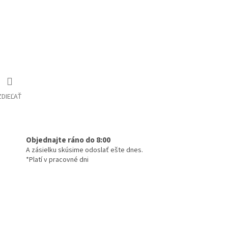
ZDIEĽAŤ
Objednajte ráno do 8:00
A zásielku skúsime odoslať ešte dnes.
*Platí v pracovné dni