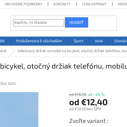
OBCHODNÉ PODMIENKY
KONTAKTY
CENA DOPRAVY
VRÁT
HĽADAŤ
dlá
Príslušenstvo k slúchadlám
Šport
Auto
Domác
ykel
Silikónový držiak na mobil na bicykel, otočný držiak telefónu, m
 bicykel, otočný držiak telefónu, mobi
ačka:
ULAC
od €16,50
až –24 %
od
€12,40
od
€10,10
bez DPH
Jednotková
Zvoľte variant
cena: