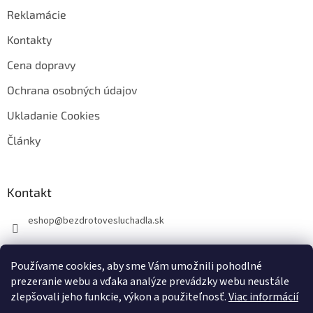
Reklamácie
Kontakty
Cena dopravy
Ochrana osobných údajov
Ukladanie Cookies
Články
Kontakt
eshop
@
bezdrotovesluchadla.sk
Používame cookies, aby sme Vám umožnili pohodlné
prezeranie webu a vďaka analýze prevádzky webu neustále
zlepšovali jeho funkcie, výkon a použiteľnosť.
Viac informácií