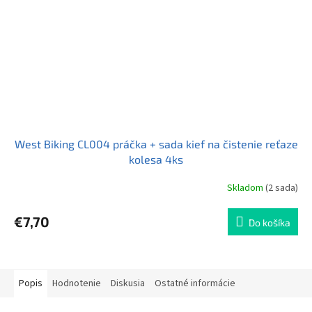
West Biking CL004 práčka + sada kief na čistenie reťaze
kolesa 4ks
Skladom
(2 sada)
Priemerné
hodnotenie
produktu
€7,70
Do košíka
je
5,0
z
5
hviezdičiek.
Popis
Hodnotenie
Diskusia
Ostatné informácie