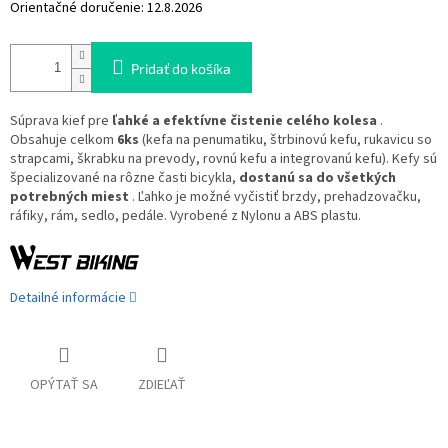
Orientačné doručenie:
12.8.2026
Pridať do košíka
Súprava kief pre
ľahké a efektívne čistenie celého kolesa
.
Obsahuje celkom
6ks
(kefa na penumatiku, štrbinovú kefu, rukavicu so
strapcami, škrabku na prevody, rovnú kefu a integrovanú kefu). Kefy sú
špecializované na rôzne časti bicykla,
dostanú sa do všetkých
potrebných miest
. Ľahko je možné vyčistiť brzdy, prehadzovačku,
ráfiky, rám, sedlo, pedále. Vyrobené z Nylonu a ABS plastu.
Detailné informácie
OPÝTAŤ SA
ZDIEĽAŤ