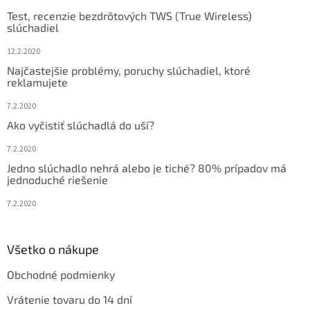
t
Test, recenzie bezdrôtových TWS (True Wireless)
i
slúchadiel
e
12.2.2020
Najčastejšie problémy, poruchy slúchadiel, ktoré
reklamujete
7.2.2020
Ako vyčistiť slúchadlá do uší?
7.2.2020
Jedno slúchadlo nehrá alebo je tiché? 80% prípadov má
jednoduché riešenie
7.2.2020
Všetko o nákupe
Obchodné podmienky
Vrátenie tovaru do 14 dní