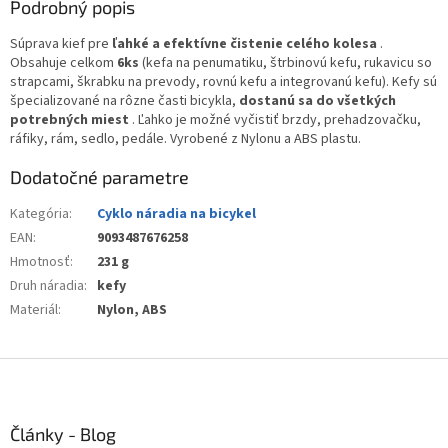
Podrobný popis
Súprava kief pre
ľahké a efektívne čistenie celého kolesa
.
Obsahuje celkom
6ks
(kefa na penumatiku, štrbinovú kefu, rukavicu so
strapcami, škrabku na prevody, rovnú kefu a integrovanú kefu). Kefy sú
špecializované na rôzne časti bicykla,
dostanú sa do všetkých
potrebných miest
. Ľahko je možné vyčistiť brzdy, prehadzovačku,
ráfiky, rám, sedlo, pedále. Vyrobené z Nylonu a ABS plastu.
Dodatočné parametre
Kategória
:
Cyklo náradia na bicykel
EAN
:
9093487676258
Hmotnosť
:
231 g
Druh náradia
:
kefy
Materiál
:
Nylon, ABS
Z
á
p
ä
Články - Blog