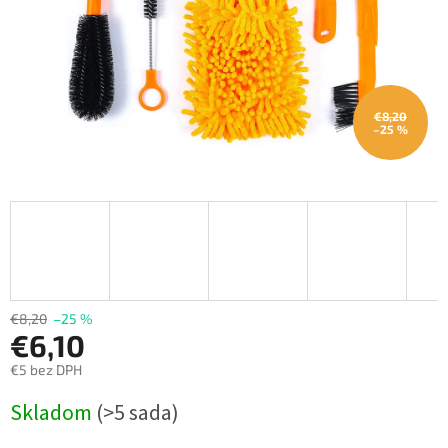
€8,20
–25 %
€8,20
–25 %
€6,10
€5 bez DPH
Jednotková
Skladom
(>5 sada)
cena: