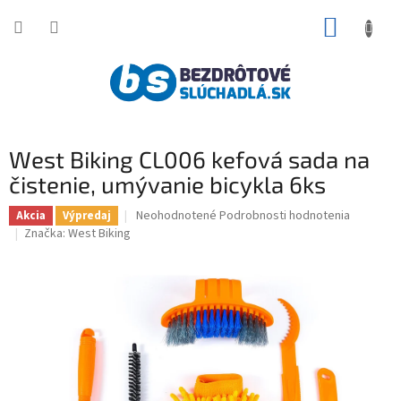
Prejsť
NÁKUP
na
obsah
KOŠÍK
West Biking CL006 kefová sada na
čistenie, umývanie bicykla 6ks
Priemerné
Neohodnotené
Podrobnosti hodnotenia
Akcia
Výpredaj
hodnotenie
Značka:
West Biking
produktu
je
0,0
z
5
hviezdičiek.